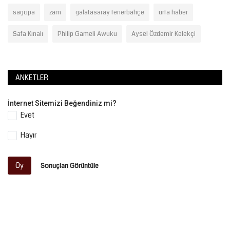
sagopa
zam
galatasaray fenerbahçe
urfa haber
Safa Kınalı
Philip Gameli Awuku
Aysel Özdemir Kelekçi
ANKETLER
İnternet Sitemizi Beğendiniz mi?
Evet
Hayır
Oy
Sonuçları Görüntüle