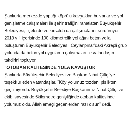
Gündem
Şanlıurfa merkezde yaptığı köprülü kavşaklar, bulvarlar ve yol
genişletme çalışmaları ile şehir trafiğini rahatlatan Büyükşehir
Tekno Bilim
Belediyesi, ilçelerde ve kırsalda da çalışmalarını sürdürüyor.
2018 yılı içerisinde 100 kilometrelik yol ağını beton yolla
Ekonomi
buluşturan Büyükşehir Belediyesi, Ceylanpınar'daki Akrepli grup
yolunda da beton yol uygulama çalışmaları ile vatandaşın
Siyaset
takdirini topluyor.
"OTOBAN KALİTESİNDE YOLA KAVUŞTUK"
Galeriler
Şanlıurfa Büyükşehir Belediyesi ve Başkan Nihat Çiftçi’ye
teşekkür eden vatandaşlar, "Köy yolumuz tozdan, pislikten
Yaşam
geçilmiyordu. Büyükşehir Belediye Başkanımız Nihat Çiftçi ve
ekibi sayesinde 6kilometre genişliğinde otoban kalitesinde
Künye
yolumuz oldu. Allah emeği geçenlerden razı olsun" dedi.
Sağlık
İletişim