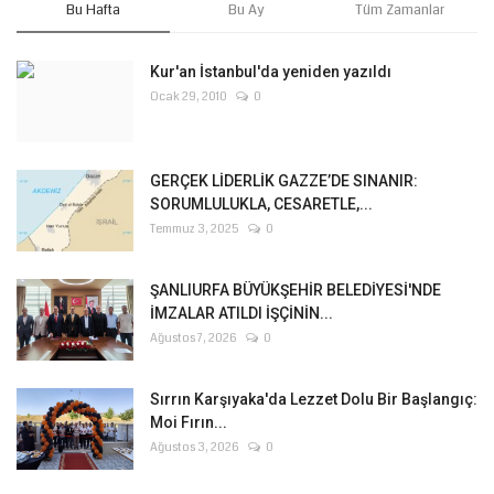
Bu Hafta
Bu Ay
Tüm Zamanlar
Kur'an İstanbul'da yeniden yazıldı
Ocak 29, 2010
0
GERÇEK LİDERLİK GAZZE’DE SINANIR:
SORUMLULUKLA, CESARETLE,...
Temmuz 3, 2025
0
ŞANLIURFA BÜYÜKŞEHİR BELEDİYESİ'NDE
İMZALAR ATILDI İŞÇİNİN...
Ağustos 7, 2026
0
Sırrın Karşıyaka'da Lezzet Dolu Bir Başlangıç:
Moi Fırın...
Ağustos 3, 2026
0