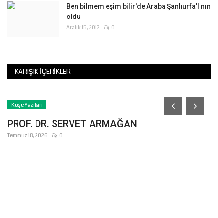
Ben bilmem eşim bilir'de Araba Şanlıurfa'lının
oldu
Aralık 15, 2012
0
KARIŞIK İÇERIKLER
Köşe Yazıları
PROF. DR. SERVET ARMAĞAN
Temmuz 18, 2026
0