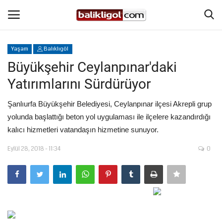
Yaşam
Balıklıgöl
Giriş Yap
Kaydol
Büyükşehir Ceylanpınar'daki
Yatırımlarını Sürdürüyor
Anasayfa
Şanlıurfa Büyükşehir Belediyesi, Ceylanpınar ilçesi Akrepli grup
Köşe Yazıları
yolunda başlattığı beton yol uygulaması ile ilçelere kazandırdığı
kalıcı hizmetleri vatandaşın hizmetine sunuyor.
Magazin
Eylül 28, 2018 - 11:34
0
Şanlıurfa
Eğitim
Spor