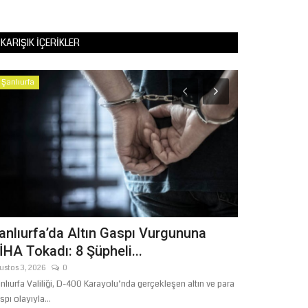
KARIŞIK İÇERIKLER
Şanlıurfa
Magazin
anlıurfa’da Altın Gaspı Vurgununa
İbrahim Tat
İHA Tokadı: 8 Şüpheli...
Tedbir Ama
ustos 3, 2026
0
Nisan 7, 2026
0
nlıurfa Valiliği, D-400 Karayolu’nda gerçekleşen altın ve para
spı olayıyla...