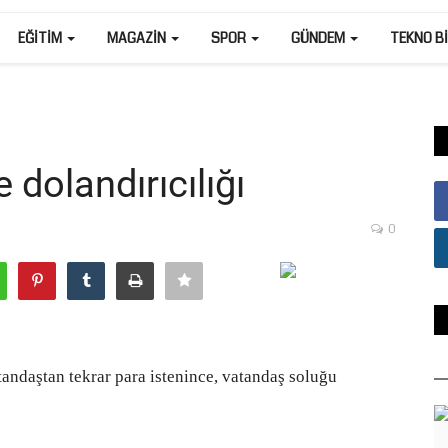
EĞITIM
MAGAZIN
SPOR
GÜNDEM
TEKNO B
dolandırıcılığı
0
tandaştan tekrar para istenince, vatandaş soluğu