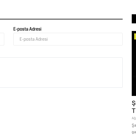
E-posta Adresi
Yaşam
nize
53 Yıllık Ustadan Çağrı
Ş
T
Temmuz 17, 2026
0
Şanlıurfa'da 53 yıldır kunduracılık mesleğini sürdüren Aziz
Ağ
Atlıoğlu, ailelere önemli...
a Çiftçi
Şa
ga