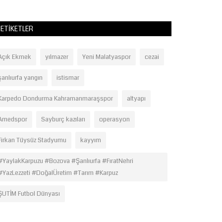
ETIKETLER
Açık Ekmek
yılmazer
Yeni Malatyaspor
cezai
şanlıurfa yangın
istismar
Karpedo Dondurma Kahramanmaraşspor
altyapı
Amedspor
Sayburç kazıları
operasyon
Firkan Tüysüz Stadyumu
kayyım
#YaylakKarpuzu #Bozova #Şanlıurfa #FıratNehri
#YazLezzeti #DoğalÜretim #Tarım #Karpuz
ŞUTİM Futbol Dünyası