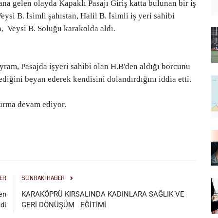
a gelen olayda Kapaklı Pasajı Giriş katta bulunan bir iş
si B. İsimli şahıstan, Halil B. İsimli iş yeri sahibi
a,
Veysi B. Soluğu karakolda aldı.
ayram, Pasajda işyeri sahibi olan H.B'den aldığı borcunu
diğini beyan ederek kendisini dolandırdığını iddia etti.
şturma devam ediyor.
ER
SONRAKI HABER
en
KARAKÖPRÜ KIRSALINDA KADINLARA SAĞLIK VE
di
GERİ DÖNÜŞÜM EĞİTİMİ