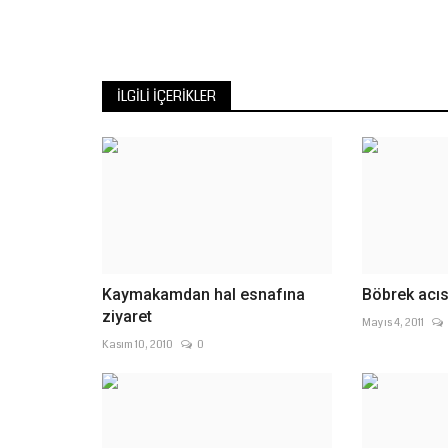
İLGILI İÇERIKLER
Kaymakamdan hal esnafına
Böbrek acısı
ziyaret
Mayıs 4, 2011
Kasım 10, 2010
0