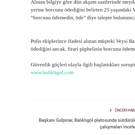
Alınan bilgiye göre dün akşam saatlerinde meydan
yerine borcunu ödediğini belirten 25 yaşındaki Vey
“borcunu ödemedin, öde” diye talepte bulununc
Polis ekiplerince ifadesi alınan müşteki Veysi B
ödediğini ancak, firari şüphelinin borcunu ödeme
Güvenlik güçleri olayla ilgili başlattıkları soru
www.balikligol.com
ÖNCEKI HAB
Başkanı Gülpınar, Balıklıgöl platosunda sürdürül
çalışmaları incele