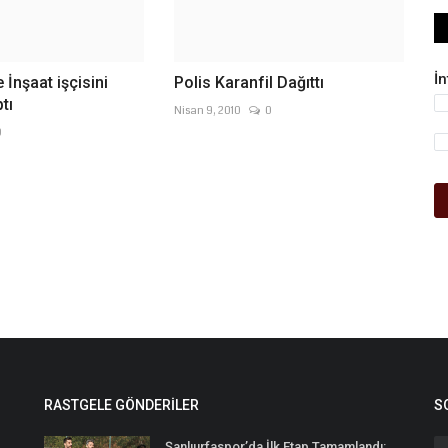
İ
 İnşaat işçisini
Polis Karanfil Dağıttı
tı
Nisan 9, 2010
0
0
RASTGELE GÖNDERILER
S
Şanlıurfaspor’da İlk Etap Tamamlandı: