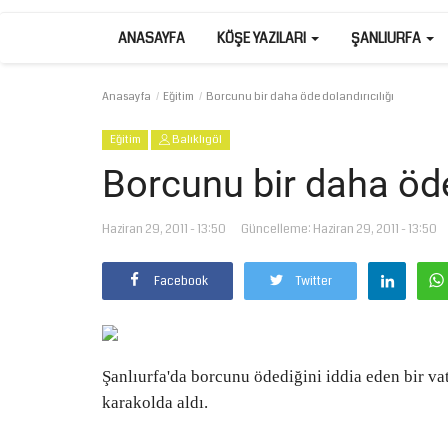
ANASAYFA
KÖŞE YAZILARI
ŞANLIURFA
Anasayfa
Eğitim
Borcunu bir daha öde dolandırıcılığı
Eğitim
Balıklıgöl
Borcunu bir daha öde 
Haziran 29, 2011 - 13:50
Güncelleme: Haziran 29, 2011 - 13:50
Facebook
Twitter
Şanlıurfa'da borcunu ödediğini iddia eden bir va
karakolda aldı.