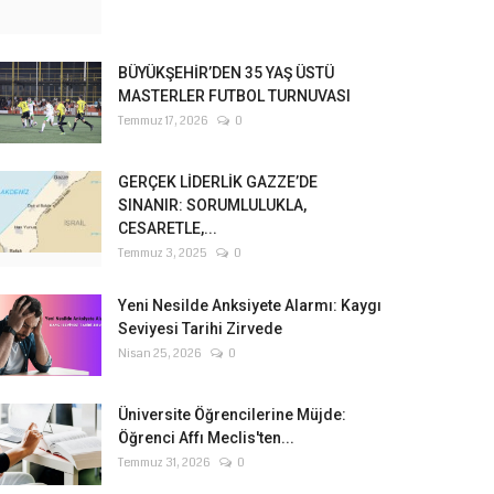
BÜYÜKŞEHİR’DEN 35 YAŞ ÜSTÜ
MASTERLER FUTBOL TURNUVASI
Temmuz 17, 2026
0
GERÇEK LİDERLİK GAZZE’DE
SINANIR: SORUMLULUKLA,
CESARETLE,...
Temmuz 3, 2025
0
Yeni Nesilde Anksiyete Alarmı: Kaygı
Seviyesi Tarihi Zirvede
Nisan 25, 2026
0
Üniversite Öğrencilerine Müjde:
Öğrenci Affı Meclis'ten...
Temmuz 31, 2026
0