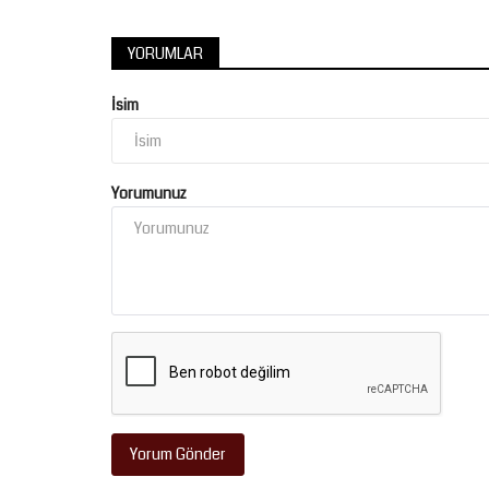
YORUMLAR
İsim
Gündem
Yorumunuz
Şanlıurfa’da Kaçakçılık ve Orga
Suçlara Karşı Kararlı...
Ağustos 4, 2026
0
Şanlıurfa Valisi Hasan Şıldak, İçişleri Bakanı Mustaf
Yorum Gönder
başkanlığında video...