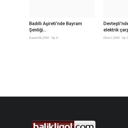
Badıllı Aşireti'nde Bayram
Devteşti'nde
Şenliği…
elektrik çarp
Kasım 18, 2010
0
Ekim 1, 2010