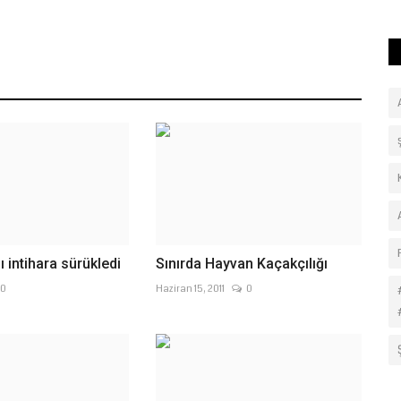
 intihara sürükledi
Sınırda Hayvan Kaçakçılığı
0
Haziran 15, 2011
0