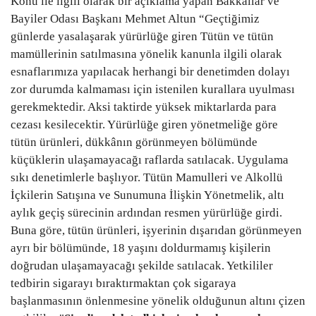
Konu ile ilgili olarak bir açıklama yapan Bakkallar ve
Bayiler Odası Başkanı Mehmet Altun “Geçtiğimiz
Gündem
günlerde yasalaşarak yürürlüğe giren Tütün ve tütün
mamüllerinin satılmasına yönelik kanunla ilgili olarak
Tekno Bilim
esnaflarımıza yapılacak herhangi bir denetimden dolayı
zor durumda kalmaması için istenilen kurallara uyulması
Ekonomi
gerekmektedir. Aksi taktirde yüksek miktarlarda para
cezası kesilecektir. Yürürlüğe giren yönetmeliğe göre
Siyaset
tütün ürünleri, dükkânın görünmeyen bölümünde
küçüklerin ulaşamayacağı raflarda satılacak. Uygulama
Galeriler
sıkı denetimlerle başlıyor. Tütün Mamulleri ve Alkollü
İçkilerin Satışına ve Sunumuna İlişkin Yönetmelik, altı
Yaşam
aylık geçiş sürecinin ardından resmen yürürlüğe girdi.
Buna göre, tütün ürünleri, işyerinin dışarıdan görünmeyen
Künye
ayrı bir bölümünde, 18 yaşını doldurmamış kişilerin
doğrudan ulaşamayacağı şekilde satılacak. Yetkililer
Sağlık
tedbirin sigarayı bıraktırmaktan çok sigaraya
başlanmasının önlenmesine yönelik olduğunun altını çizen
İletişim