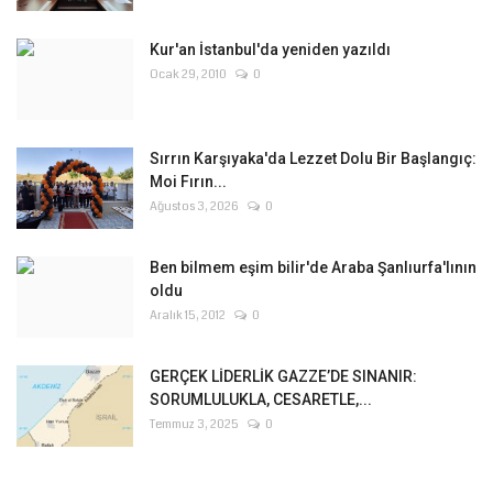
Kur'an İstanbul'da yeniden yazıldı
Ocak 29, 2010
0
Sırrın Karşıyaka'da Lezzet Dolu Bir Başlangıç:
Moi Fırın...
Ağustos 3, 2026
0
Ben bilmem eşim bilir'de Araba Şanlıurfa'lının
oldu
Aralık 15, 2012
0
GERÇEK LİDERLİK GAZZE’DE SINANIR:
SORUMLULUKLA, CESARETLE,...
Temmuz 3, 2025
0