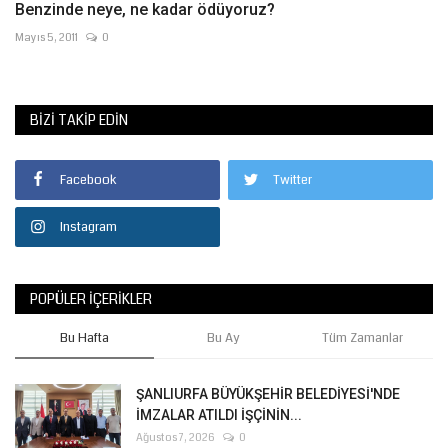
Benzinde neye, ne kadar ödüyoruz?
Mayıs 5, 2011
0
BIZI TAKIP EDIN
Facebook
Twitter
Instagram
POPÜLER İÇERIKLER
Bu Hafta
Bu Ay
Tüm Zamanlar
ŞANLIURFA BÜYÜKŞEHİR BELEDİYESİ'NDE
İMZALAR ATILDI İŞÇİNİN...
Ağustos 7, 2026
0