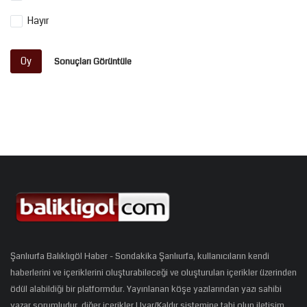
Hayır
Oy
Sonuçları Görüntüle
Şanlıurfa Balıklıgöl Haber - Sondakika Şanlıurfa, kullanıcıların kendi
haberlerini ve içeriklerini oluşturabileceği ve oluşturulan içerikler üzerinden
ödül alabildiği bir platformdur. Yayınlanan köşe yazılarından yazı sahibi
yazar sorumludur, diğer içerikler Uyar/Kaldır sistemine tabi olup iletişim