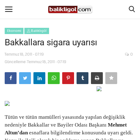
Ekonomi
Balıklıgöl
Giriş Yap
Kaydol
Bakkallara sigara uyarısı
Anasayfa
Temmuz 18, 2011 - 07:19
0
Güncelleme: Temmuz 18, 2011 - 07:19
Köşe Yazıları
Magazin
Şanlıurfa
Tütün ve tütün mamülleri yasasında yapılan değişiklik
Eğitim
nedeniyle Bakkallar ve Bayiler Odası Başkanı
Mehmet
Altun’dan
esnaflara bilgilendirme konusunda uyarı geldi.
Spor