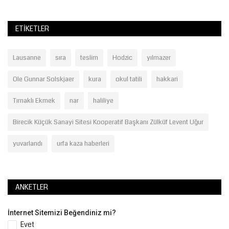
ETIKETLER
Lausanne
sıra
teslim
Hodzic
yılmazer
Ole Gunnar Solskjaer
kura
okul tatili
hakkari
Tırnaklı Ekmek
nar
haliliye
Birecik Küçük Sanayi Sitesi Kooperatif Başkanı Zülküf Levent Uğur
yuvarlandı
urfa kaza haberleri
ANKETLER
İnternet Sitemizi Beğendiniz mi?
Evet