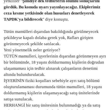
yetkililer "
Şimdiye dek tedbirlerin olumlu sonuçlarını
gördük. Bu konuda uyarı yayınlayacağız. Ekiplerimiz
Kültür Sanat
ceza kesme yetkisinde olan hususları denetleyerek
TAPDK'ya bildirecek
" diye konuştu.
Tütün mamülleri dışarıdan bakıldığında görülmeyecek
şekildeyse kapalı dolaba gerek yok, Rafları girişten
görünmeyecek şekilde satılacak.
Yeni yönetmelik neler getiriyor?
TÜTÜN mamulleri, işyerlerinin dışarıdan görünmeyen ayrı
bir bölümünde, 18 yaşını doldurmamış kişilerin doğrudan
ulaşamaması için tedbir alınarak çalışanların denetimi
altında bulundurulacak.
İŞYERİNİN fiziki koşulları sebebiyle ayrı satış bölümü
oluşturulamaması durumunda tütün mamulleri, 18 yaşını
doldurmamış kişilerin ulaşamayacağı satış ünitelerinde
satışa sunulacak.
HERHANGİ bir satış ünitesinin bulunmadığı ya da satış