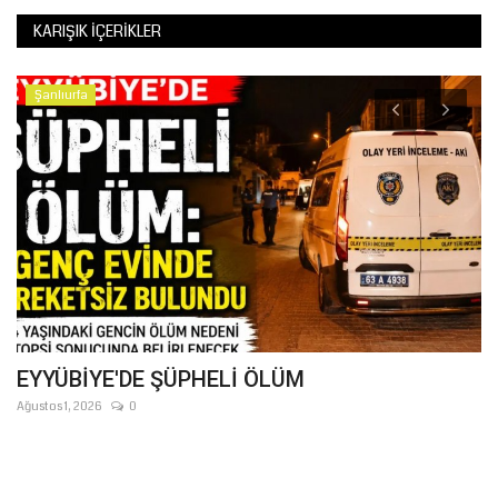
KARIŞIK İÇERIKLER
Şanlıurfa
EYYÜBİYE'DE ŞÜPHELİ ÖLÜM
Ş
Ağustos 1, 2026
0
Ağ
AK
Ba
ir