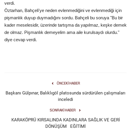
verdi.
Gündem
Öztarhan, Bahçeli'ye neden evlenmediğini ve evlenmediği için
pişmanlık duyup duymadığını sordu. Bahçeli bu soruya "Bu bir
Tekno Bilim
kader meselesidir, üzerinde tartışma da yapılmaz, keşke demek
de olmaz. Pişmanlık demeyelim ama aile kurulsaydı olurdu."
Ekonomi
diye cevap verdi.
Siyaset
Galeriler
ÖNCEKI HABER
Yaşam
Başkanı Gülpınar, Balıklıgöl platosunda sürdürülen çalışmaları
Künye
inceledi
SONRAKI HABER
Sağlık
KARAKÖPRÜ KIRSALINDA KADINLARA SAĞLIK VE GERİ
DÖNÜŞÜM EĞİTİMİ
İletişim