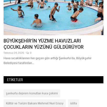
BÜYÜKŞEHİR'İN YÜZME HAVUZLARI
Y
ÇOCUKLARIN YÜZÜNÜ GÜLDÜRÜYOR
Y
Temmuz 24, 2026
0
Ni
le
Hava sıcaklıklarının her geçen gün arttığı Şanlıurfa'da, Büyükşehir
#Y
Belediyesi tarafından...
#G
ETIKETLER
şanlıurfa deprem konutları kura çekimi
Kültür ve Turizm Bakanı Mehmet Nuri Ersoy
istifa