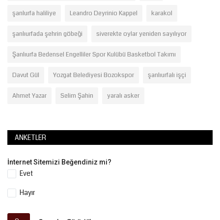
şanlurfa haliliye
Leandro Deyrinio Kappel
karakol
şanlıurfada şehrin göbeği
siverekte oylar yeniden sayılıyor
Şanlıurfa Bedensel Engelliler Spor Kulübü Basketbol Takımı
Davut Gül
Yozgat Belediyesi Bozokspor
şanlıurfalı işçi
Ahmet Yazar
Selim Şahin
yaralı asker
ANKETLER
İnternet Sitemizi Beğendiniz mi?
Evet
Hayır