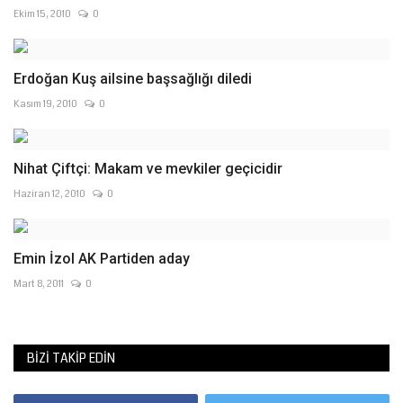
Ekim 15, 2010
0
Erdoğan Kuş ailsine başsağlığı diledi
Kasım 19, 2010
0
Nihat Çiftçi: Makam ve mevkiler geçicidir
Haziran 12, 2010
0
Emin İzol AK Partiden aday
Mart 8, 2011
0
BIZI TAKIP EDIN