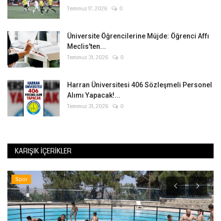
Temmuz 17, 2026
0
Üniversite Öğrencilerine Müjde: Öğrenci Affı
Meclis'ten...
Temmuz 31, 2026
0
Harran Üniversitesi 406 Sözleşmeli Personel
Alımı Yapacak!...
Temmuz 31, 2026
0
KARIŞIK İÇERIKLER
Spor