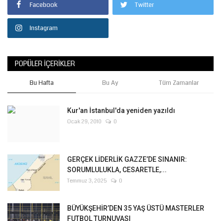
Facebook
Twitter
Instagram
POPÜLER İÇERIKLER
Bu Hafta
Bu Ay
Tüm Zamanlar
Kur'an İstanbul'da yeniden yazıldı
Ocak 29, 2010
0
GERÇEK LİDERLİK GAZZE’DE SINANIR:
SORUMLULUKLA, CESARETLE,...
Temmuz 3, 2025
0
BÜYÜKŞEHİR’DEN 35 YAŞ ÜSTÜ MASTERLER
FUTBOL TURNUVASI