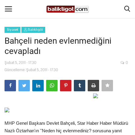
Siyaset
Balıklıgöl
Giriş Yap
Kaydol
Bahçeli neden evlenmediğini
cevapladı
Anasayfa
Şubat 5, 2011 - 17:30
0
Köşe Yazıları
Güncelleme: Şubat 5, 2011 - 17:30
Magazin
Şanlıurfa
Eğitim
MHP Genel Başkanı Devlet Bahçeli, Star Haber Haber Müdürü
Spor
Nazlı Öztarhan'ın ''Neden hiç evlenmediniz? sorusuna yanıt