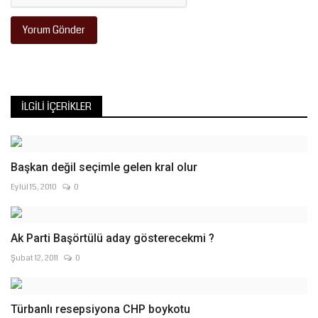
Yorum Gönder
İLGILI İÇERIKLER
Başkan değil seçimle gelen kral olur
Eylül 15, 2010
0
Ak Parti Başörtülü aday gösterecekmi ?
Şubat 12, 2011
0
Türbanlı resepsiyona CHP boykotu