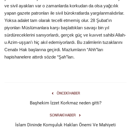
ve sivil ayakları var o zamanlarda korkudan da olsa yağcılık
yapan gazete patronları ile sivil bürokratlarda yargılanmalıdırlar.
Yoksa adalet tam olarak tecelli etmemiş olur. 28 Şubat’ın
piyonları Müslümanlara karşı başlattıkları savaşı bin yıl
sürdüreceklerini sanıyorlardı, gerçek güç ve kuvvet sahibi Allah-
u Azim-uşşan’ı hiç akıl edemiyorlardı. Bu zalimlerin tuzaklarını
Cenabı Hak başlarına geçirdi. Mazlumların “Ahh”ları
hapishanelere attırdı sözde “Şah”ları.
ÖNCEKI HABER
Başhekim İzzet Korkmaz neden gitti?
SONRAKI HABER
İslam Dininde Komşuluk Hakları Önemi Ve Mahiyeti