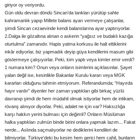
giriyor oy veriyordu.
Gün oldu devran döndü Sincan’da tankları yürütüp sahte
kahramanlık yapıp Millete balans ayarı vermeye çalışanlar,
şimdi Sincan cezaevinde kendi balanslarına ayar yaptırıyorlar.
2.Dalga ile gözaltına alınan o askerin “yağsız ve budaklı kazığa
oturtulma” zamanıdır. Hapis yatma korkusu ile halt ettiklerini
inkâr ediyorlar, biz yapmadık deyip güya kendilerini masum gibi
göstermeye çalışıyorlar. Peki, kim yaptı veya kimler emir verdi?
1 numara kim? Onun veya onların isimlerini açıklasınlar. Şayet
yalan değil ise, kesinlikle Bakanlar Kurulu kararı veya MGK
kararları olduğunu tahmin etmiyorum. Referandumda; “Hayırda
hayır vardır” diyenler her zaman yaptıkları gibi birkaç yüzlü
davranıp şimdi de hem müdahil olmak istiyorlar hem de intikam,
rövanş alınıyor diyorlar. Peki, adalet ne için var? Haksızlığa
karşı hakkın yerini bulması için değimli? Onların Müslüman
halka yaptıkları zulmün binde birini onlara yapmak lazım... Fakat
nerde... Aslında saçmalıyorlar ne dediklerini kendileri de
bilmiyorlar. Türkiye’deki bu kesim hem gerici hem cahil, bunların