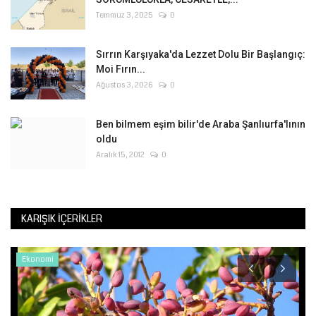
Temmuz 3, 2025
0
Sırrın Karşıyaka'da Lezzet Dolu Bir Başlangıç:
Moi Fırın...
Ağustos 3, 2026
0
Ben bilmem eşim bilir'de Araba Şanlıurfa'lının
oldu
Aralık 15, 2012
0
KARIŞIK İÇERIKLER
Ekonomi