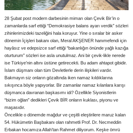
Gündem
28 Şubat post modern darbesinin mimarı olan Çevik Bir’in o
Tekno Bilim
zamanlarda sarf ettiği “Demokrasiye balans ayarı verdik” sözleri
zihinlerimizdeki tazeliğini hala koruyur. Yine o sıralar bir asker
Ekonomi
dönemin İçişleri bakanı olan, Meral AKŞENER hanımefendi için
hayâsız ve edepsizce sarf ettiği “bakanlığın önünde yağlı kazığa
Siyaset
oturturum” sözleri ise asla unutulmaz. Ani bir çevik-likle nerede
ise Türkiye’nin altını üstüne getirecekti. Bu adam ahtapot gibidir.
Galeriler
İslam düşmanı olan tüm Devletlerle derin ilişkileri vardır.
Bakmayın siz onların gözaltında iken namaz kıldıklarına
sıkışınca böyle yapıyorlar. Bir zamanlar namaz kılanlara karışı
Yaşam
düşmanca davranan başkasımı idi? Özellikle Siyonistlerin
“bizim oğlan” dedikleri Çevik BİR onların kuklası, piyonu ve
Künye
maşasıdır.
Öncelikle o dönemde mağdur ve çeşitli eleştirilere maruz kalan
Sağlık
54. Hükümetin Başbakanı olan rahmetli Prof. Dr. Necmeddin
Erbakan hocamıza Allah’tan Rahmet diliyorum. Keşke ömrü
İletişim