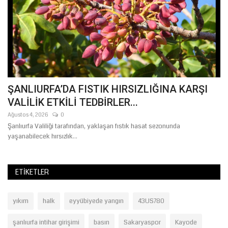
ŞANLIURFA’DA FISTIK HIRSIZLIĞINA KARŞI
Ş
VALİLİK ETKİLİ TEDBİRLER...
T
Ağustos 4, 2026
0
Ağ
Şanlıurfa Valiliği tarafından, yaklaşan fıstık hasat sezonunda
Şa
yaşanabilecek hırsızlık...
ola
ETIKETLER
yıkım
halk
eyyübiyede yangın
43US780
şanlıurfa intihar girişimi
basın
Sakaryaspor
Kayode