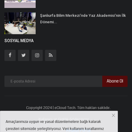
Şanlıurfa Bilim Merkezi’nde Yaz Akademisi’nin İlk
Dönemi...
SOSYAL MEDYA
Abone Ol
Copyright 2024 | eCloud Tech. Tüm hakları saklıdır.
Kullanıcı ve Gizlilik Sözleşmesi
Amaçlarımıza uygun ve yasal düzenlemelere bağlı kalarak
çerezleri sitemizde yerleştiriyoruz. Veri kullanım kurallarımız
Destekleyen:
Avukat Portal