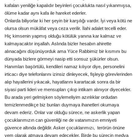
kafaları yeniliğe kapalıdır beyinleri çocuklukta nasıl yıkanmışsa,
ölüme kadar aynı kafa ile hareket ederler.
Onlarda biliyorlar ki her şeyin bir karşılığı vardır. İyi veya kötü ne
olursa olsun mükâfat veya ceza verilir. İlahi adalet tecelli eder.
Hiç kimsenin yapmış olduğu kötülük yanına kar kalmaz ve
kalmayacaktır inşallah. Aslında bizler hesabın ahirette
alınacağını düşünüyorduk ama Yüce Rabbimiz bir kısmını bu
dünyada bizlere görmeyi nasip etti sonsuz şükürler olsun.
Hanımları başörtülü, kendileri namaz kılıyor diye, personelini
irticacı diye telefonlarını izinsiz dinleyecek, fişleyip görevlerinden
alıp hayallerini yıkacak, hayatlarını karartacak sonra da bir
siyasi parti lideri ve mensupları çıkıp intikam alınıyor diyecekler.
Bu arada yeri gelmişken söylemeliyim azınlıklar ordudan
temizlenmedikçe biz bunları duymaya ihanetleri okumaya
devam ederiz. Onlar var olduğu sürece, ne askerlik yapan
çocuklarımızın can güvenliği ne de vatanımızın emniyeti
güvence altında değildir. Asker çocuklarımızı, terörün önüne
yem olarak atmaya devam edecekler. Birde bu sürecin medya