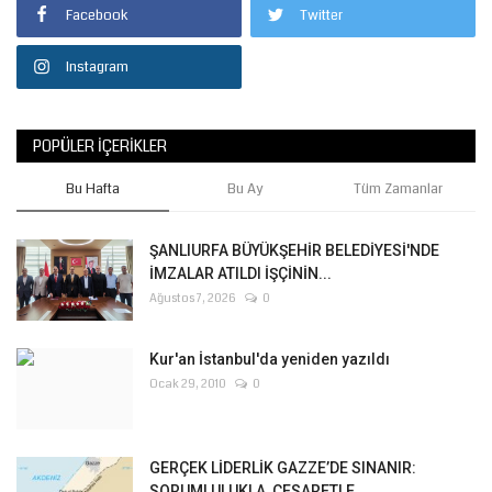
Facebook
Twitter
Instagram
POPÜLER İÇERIKLER
Bu Hafta
Bu Ay
Tüm Zamanlar
ŞANLIURFA BÜYÜKŞEHİR BELEDİYESİ'NDE
İMZALAR ATILDI İŞÇİNİN...
Ağustos 7, 2026
0
Kur'an İstanbul'da yeniden yazıldı
Ocak 29, 2010
0
GERÇEK LİDERLİK GAZZE’DE SINANIR:
SORUMLULUKLA, CESARETLE,...