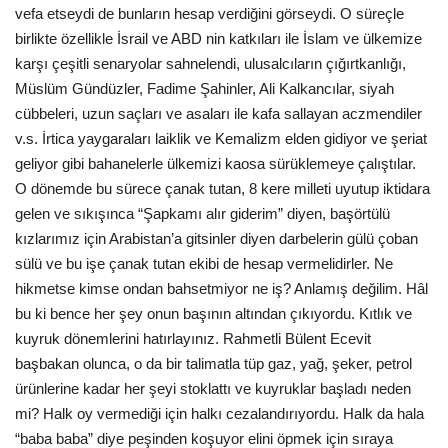
vefa etseydi de bunların hesap verdiğini görseydi. O süreçle
birlikte özellikle İsrail ve ABD nin katkıları ile İslam ve ülkemize
Kültür Sanat
karşı çeşitli senaryolar sahnelendi, ulusalcıların çığırtkanlığı,
Müslüm Gündüzler, Fadime Şahinler, Ali Kalkancılar, siyah
cübbeleri, uzun saçları ve asaları ile kafa sallayan aczmendiler
v.s. İrtica yaygaraları laiklik ve Kemalizm elden gidiyor ve şeriat
geliyor gibi bahanelerle ülkemizi kaosa sürüklemeye çalıştılar.
O dönemde bu sürece çanak tutan, 8 kere milleti uyutup iktidara
gelen ve sıkışınca “Şapkamı alır giderim” diyen, başörtülü
kızlarımız için Arabistan’a gitsinler diyen darbelerin gülü çoban
sülü ve bu işe çanak tutan ekibi de hesap vermelidirler. Ne
hikmetse kimse ondan bahsetmiyor ne iş? Anlamış değilim. Hâl
bu ki bence her şey onun başının altından çıkıyordu. Kıtlık ve
kuyruk dönemlerini hatırlayınız. Rahmetli Bülent Ecevit
başbakan olunca, o da bir talimatla tüp gaz, yağ, şeker, petrol
ürünlerine kadar her şeyi stoklattı ve kuyruklar başladı neden
mi? Halk oy vermediği için halkı cezalandırıyordu. Halk da hala
“baba baba” diye peşinden koşuyor elini öpmek için sıraya