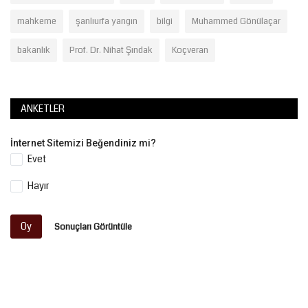
mahkeme
şanlıurfa yangın
bilgi
Muhammed Gönülaçar
bakanlık
Prof. Dr. Nihat Şındak
Koçveran
ANKETLER
İnternet Sitemizi Beğendiniz mi?
Evet
Hayır
Oy
Sonuçları Görüntüle