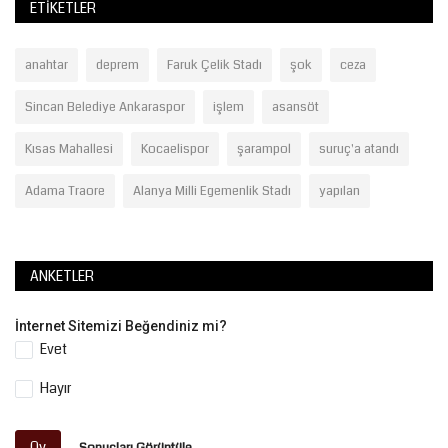
ETIKETLER
anahtar
deprem
Faruk Çelik Stadı
şok
ceza
Sincan Belediye Ankaraspor
işlem
asansöt
Kısas Mahallesi
Kocaelispor
şarampol
suruç'a atandı
Adama Traore
Alanya Milli Egemenlik Stadı
yapılan
ANKETLER
İnternet Sitemizi Beğendiniz mi?
Evet
Hayır
Oy
Sonuçları Görüntüle