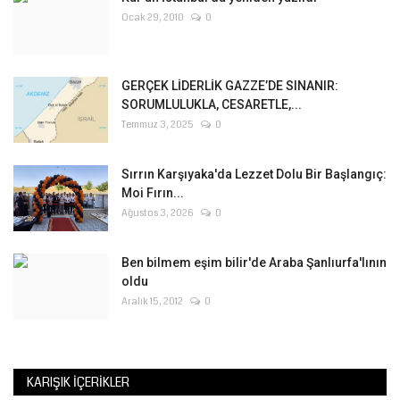
Ocak 29, 2010
0
GERÇEK LİDERLİK GAZZE’DE SINANIR:
SORUMLULUKLA, CESARETLE,...
Temmuz 3, 2025
0
Sırrın Karşıyaka'da Lezzet Dolu Bir Başlangıç:
Moi Fırın...
Ağustos 3, 2026
0
Ben bilmem eşim bilir'de Araba Şanlıurfa'lının
oldu
Aralık 15, 2012
0
KARIŞIK İÇERIKLER