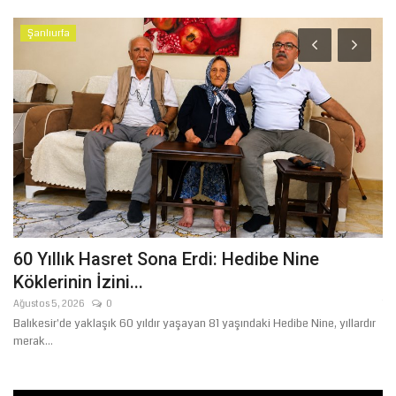
Şanlıurfa
60 Yıllık Hasret Sona Erdi: Hedibe Nine
D
Köklerinin İzini...
Li
Ağustos 5, 2026
0
Te
Balıkesir'de yaklaşık 60 yıldır yaşayan 81 yaşındaki Hedibe Nine, yıllardır
Dı
merak...
gö