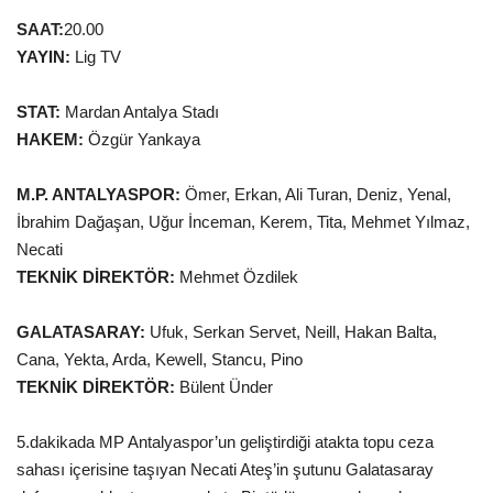
SAAT:
20.00
Gündem
YAYIN:
Lig TV
Tekno Bilim
STAT:
Mardan Antalya Stadı
HAKEM:
Özgür Yankaya
Ekonomi
M.P. ANTALYASPOR:
Ömer, Erkan, Ali Turan, Deniz, Yenal,
Galeriler
İbrahim Dağaşan, Uğur İnceman, Kerem, Tita, Mehmet Yılmaz,
Necati
Siyaset
TEKNİK DİREKTÖR:
Mehmet Özdilek
Künye
GALATASARAY:
Ufuk, Serkan Servet, Neill, Hakan Balta,
Cana, Yekta, Arda, Kewell, Stancu, Pino
Yaşam
TEKNİK DİREKTÖR:
Bülent Ünder
Sağlık
5.dakikada MP Antalyaspor’un geliştirdiği atakta topu ceza
sahası içerisine taşıyan Necati Ateş’in şutunu Galatasaray
İletişim