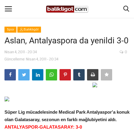
Spor
Balıklıgöl
Giriş Yap
Kaydol
Aslan, Antalyaspora da yenildi 3-0
Anasayfa
Nisan 4, 2011 - 20:34
0
Güncelleme: Nisan 4, 2011 - 20:34
Köşe Yazıları
Eğitim
Magazin
Süper Lig mücadelesinde Medical Park Antalyaspor'a konuk
Şanlıurfa
olan Galatasaray, sezonun en farklı mağlubiyetini aldı.
ANTALYASPOR-GALATASARAY: 3-0
Spor