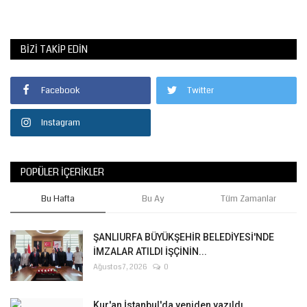
BIZI TAKIP EDIN
Facebook
Twitter
Instagram
POPÜLER İÇERIKLER
Bu Hafta
Bu Ay
Tüm Zamanlar
ŞANLIURFA BÜYÜKŞEHİR BELEDİYESİ'NDE
İMZALAR ATILDI İŞÇİNİN...
Ağustos 7, 2026
0
Kur'an İstanbul'da yeniden yazıldı