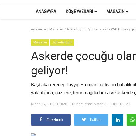
ANASAYFA
KÖŞE YAZILARI
MAGAZIN
Anasayfa
Magazin
Askerde çocuğu olana ayda 250 TL maaş gel
Magazin
Balıklıgöl
Askerde çocuğu ola
geliyor!
Başbakan Recep Tayyip Erdoğan partisinin haftalık o
yakınlarına, gazilere, terör mağdurlarına ve askerde
Nisan 16, 2013 - 09:20
Güncelleme: Nisan 16, 2013 - 09:20
Facebook
Twitter