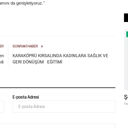
mını da genişletiyoruz.''
Köşe Yazıları
ER
SONRAKI HABER
en
KARAKÖPRÜ KIRSALINDA KADINLARA SAĞLIK VE
di
GERİ DÖNÜŞÜM EĞİTİMİ
landı:
BAĞLILARININ “BABO”SU:
Ş
E-posta Adresi
ABDÜLHEKİM TAŞKIN, ŞECERESİ,
Te
BABASI...
faspor, 2026-
Temmuz 17, 2026
0