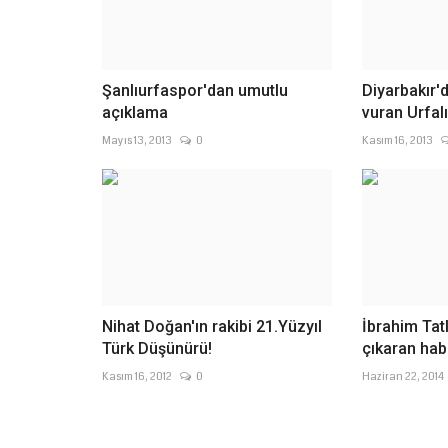
Şanlıurfaspor'dan umutlu
Diyarbakır'
açıklama
vuran Urfalıl
Mayıs 13, 2013
0
Kasım 16, 2013
Nihat Doğan'ın rakibi 21.Yüzyıl
İbrahim Tatl
Türk Düşünürü!
çıkaran hab
Kasım 16, 2012
0
Haziran 22, 2014