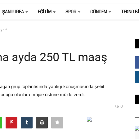
ŞANLIURFA
EĞITIM
SPOR
GÜNDEM
TEKNO B
iyor!
na ayda 250 TL maaş
lağan grup toplantısında yaptığı konuşmasında şehit
 çocuğu olanlara müjde üstüne müjde verdi.
0