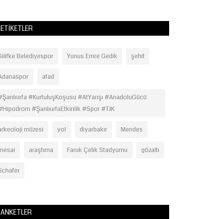
ETIKETLER
Silifke Belediyespor
Yunus Emre Gedik
şehit
Adanaspor
afad
#Şanlıurfa #KurtuluşKoşusu #AtYarışı #AnadoluGücü
#Hipodrom #ŞanlıurfaEtkinlik #Spor #TJK
arkeoloji müzesi
yol
diyarbakır
Mendes
mesai
araştırna
Faruk Çelik Stadyumu
gözaltı
Schafer
ANKETLER