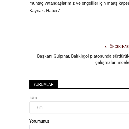
muhtaç vatandaşlarımız ve engelliler için maaş kapsa
Kaynak: Haber7
Spor
ÖNCEKI HAB
Başkanı Gülpınar, Balıklıgöl platosunda sürdürül
çalışmaları incele
YORUMLAR
Şanlıurfaspor’da İlk Etap Tamam
İsim
Rota Şimdi Bolu!
Temmuz 28, 2026
0
Trendyol 1. Lig temsilcimiz Kızılkaya Tarım Şanlıur
Yorumunuz
2027 sezonu hazırlıklarının...