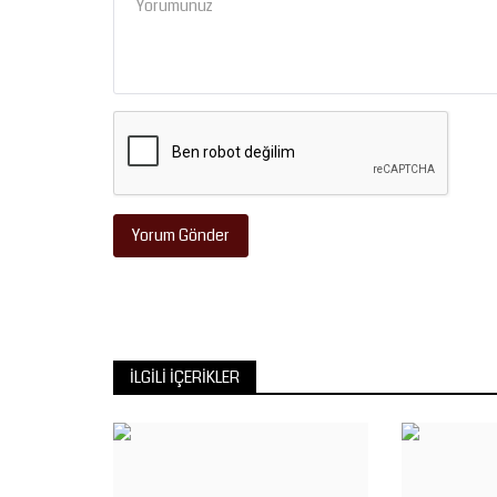
Yorum Gönder
İLGILI İÇERIKLER