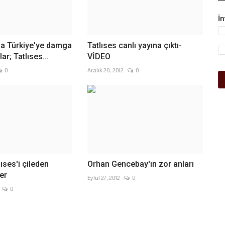
İ
da Türkiye'ye damga
Tatlıses canlı yayına çıktı-
ar; Tatlıses...
VİDEO
0
Aralık 20, 2012
0
ıses'i çileden
Orhan Gencebay'ın zor anları
er
Eylül 27, 2012
0
0