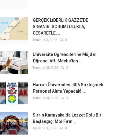
GERÇEK LİDERLİK GAZZE’DE
SINANIR: SORUMLULUKLA,
CESARETLE,...
Temmuz 3, 2025
0
Üniversite Öğrencilerine Müjde:
Öğrenci Affı Meclis'ten...
Temmuz 31, 2026
0
Harran Üniversitesi 406 Sözleşmeli
Personel Alımı Yapacak!...
Temmuz 31, 2026
0
Sırrın Karşıyaka'da Lezzet Dolu Bir
Başlangıç: Moi Fırın...
Ağustos 3, 2026
0