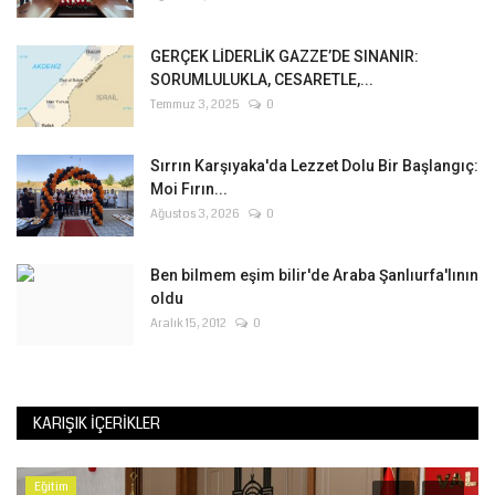
GERÇEK LİDERLİK GAZZE’DE SINANIR:
SORUMLULUKLA, CESARETLE,...
Temmuz 3, 2025
0
Sırrın Karşıyaka'da Lezzet Dolu Bir Başlangıç:
Moi Fırın...
Ağustos 3, 2026
0
Ben bilmem eşim bilir'de Araba Şanlıurfa'lının
oldu
Aralık 15, 2012
0
KARIŞIK İÇERIKLER
Eğitim