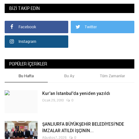
BIZI TAKIP EDIN
Facebook
Twitter
Instagram
POPÜLER İÇERIKLER
Bu Hafta
Bu Ay
Tüm Zamanlar
Kur'an İstanbul'da yeniden yazıldı
Ocak 29, 2010
0
ŞANLIURFA BÜYÜKŞEHİR BELEDİYESİ'NDE
İMZALAR ATILDI İŞÇİNİN...
Ağustos 7, 2026
0