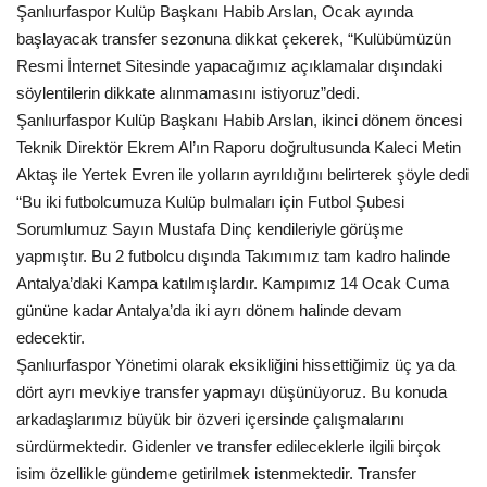
Şanlıurfaspor Kulüp Başkanı Habib Arslan, Ocak ayında
Gündem
başlayacak transfer sezonuna dikkat çekerek, “Kulübümüzün
Resmi İnternet Sitesinde yapacağımız açıklamalar dışındaki
Tekno Bilim
söylentilerin dikkate alınmamasını istiyoruz”dedi.
Şanlıurfaspor Kulüp Başkanı Habib Arslan, ikinci dönem öncesi
Ekonomi
Teknik Direktör Ekrem Al’ın Raporu doğrultusunda Kaleci Metin
Aktaş ile Yertek Evren ile yolların ayrıldığını belirterek şöyle dedi
Siyaset
“Bu iki futbolcumuza Kulüp bulmaları için Futbol Şubesi
Sorumlumuz Sayın Mustafa Dinç kendileriyle görüşme
yapmıştır. Bu 2 futbolcu dışında Takımımız tam kadro halinde
Galeriler
Antalya’daki Kampa katılmışlardır. Kampımız 14 Ocak Cuma
gününe kadar Antalya’da iki ayrı dönem halinde devam
Yaşam
edecektir.
Şanlıurfaspor Yönetimi olarak eksikliğini hissettiğimiz üç ya da
Künye
dört ayrı mevkiye transfer yapmayı düşünüyoruz. Bu konuda
arkadaşlarımız büyük bir özveri içersinde çalışmalarını
Sağlık
sürdürmektedir. Gidenler ve transfer edileceklerle ilgili birçok
isim özellikle gündeme getirilmek istenmektedir. Transfer
İletişim