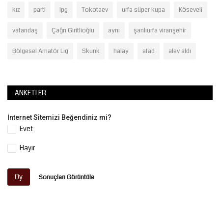
kız
parti
lpg
Tokotaev
urfa süper kupa
Köseveli
vatandaş
Çağrı Giritlioğlu
aynı
şanlıurfa viranşehir
Bölgesel Amatör Lig
Skunk
halay
afad
alev aldı
ANKETLER
İnternet Sitemizi Beğendiniz mi?
Evet
Hayır
Oy
Sonuçları Görüntüle