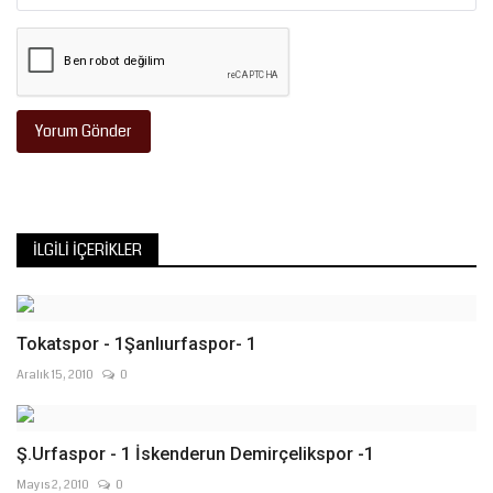
Yorum Gönder
İLGILI İÇERIKLER
Tokatspor - 1Şanlıurfaspor- 1
Aralık 15, 2010
0
Ş.Urfaspor - 1 İskenderun Demirçelikspor -1
Mayıs 2, 2010
0