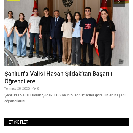
K
B
T
Te
Şanlıurfa Valisi Hasan Şıldak’tan Başarılı
Öğrencilere...
Temmuz 28, 2026
0
da
Şanlıurfa Valisi Hasan Şıldak, LGS ve YKS sonuçlarına göre ilin en başarılı
öğrencilerini...
ETIKETLER