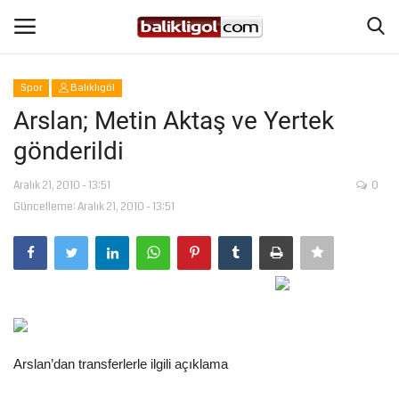
Spor
Balıklıgöl
Giriş Yap
Kaydol
Arslan; Metin Aktaş ve Yertek
gönderildi
Anasayfa
Aralık 21, 2010 - 13:51
0
Köşe Yazıları
Güncelleme: Aralık 21, 2010 - 13:51
Magazin
Şanlıurfa
Eğitim
Arslan’dan transferlerle ilgili açıklama
Spor