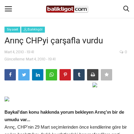
Siyaset
Balıklıgöl
Giriş Yap
Kaydol
Arınç CHPyi çarşafla vurdu
Anasayfa
Mart 4, 2010 - 19:41
0
Güncelleme: Mart 4, 2010 - 19:41
Köşe Yazıları
Magazin
Şanlıurfa
Baykal'dan konu hakkında yorum bekleyen Arınç'ın bir de
Eğitim
umudu var...
Arınç, CHP'nin 29 Mart seçimlerinden önce kendilerine göre bir
Spor