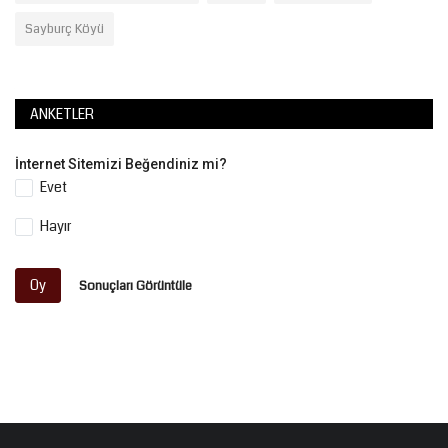
Sayburç Köyü
ANKETLER
İnternet Sitemizi Beğendiniz mi?
Evet
Hayır
Oy
Sonuçları Görüntüle