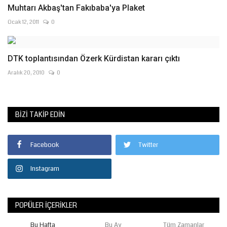
Muhtarı Akbaş'tan Fakıbaba'ya Plaket
Ocak 12, 2011
0
DTK toplantısından Özerk Kürdistan kararı çıktı
Aralık 20, 2010
0
BIZI TAKIP EDIN
Facebook
Twitter
Instagram
POPÜLER İÇERIKLER
Bu Hafta
Bu Ay
Tüm Zamanlar