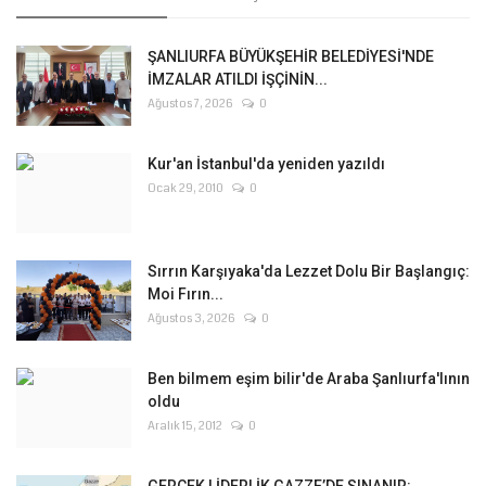
ŞANLIURFA BÜYÜKŞEHİR BELEDİYESİ'NDE
İMZALAR ATILDI İŞÇİNİN...
Ağustos 7, 2026
0
Kur'an İstanbul'da yeniden yazıldı
Ocak 29, 2010
0
Sırrın Karşıyaka'da Lezzet Dolu Bir Başlangıç:
Moi Fırın...
Ağustos 3, 2026
0
Ben bilmem eşim bilir'de Araba Şanlıurfa'lının
oldu
Aralık 15, 2012
0