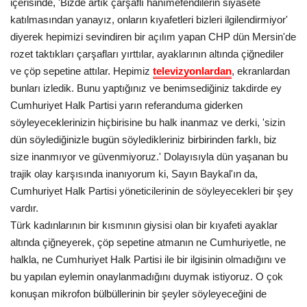
içerisinde, 'Bizde artık çarşaflı hanımefendilerin siyasete
katılmasından yanayız, onların kıyafetleri bizleri ilgilendirmiyor'
Kültür Sanat
diyerek hepimizi sevindiren bir açılım yapan CHP dün Mersin'de
rozet taktıkları çarşafları yırttılar, ayaklarının altında çiğnediler
ve çöp sepetine attılar. Hepimiz
televizyonlardan
, ekranlardan
bunları izledik. Bunu yaptığınız ve benimsediğiniz takdirde ey
Cumhuriyet Halk Partisi yarın referanduma giderken
söyleyeceklerinizin hiçbirisine bu halk inanmaz ve derki, 'sizin
dün söylediğinizle bugün söyledikleriniz birbirinden farklı, biz
size inanmıyor ve güvenmiyoruz.' Dolayısıyla dün yaşanan bu
trajik olay karşısında inanıyorum ki, Sayın Baykal'ın da,
Cumhuriyet Halk Partisi yöneticilerinin de söyleyecekleri bir şey
vardır.
Türk kadınlarının bir kısmının giysisi olan bir kıyafeti ayaklar
altında çiğneyerek, çöp sepetine atmanın ne Cumhuriyetle, ne
halkla, ne Cumhuriyet Halk Partisi ile bir ilgisinin olmadığını ve
bu yapılan eylemin onaylanmadığını duymak istiyoruz. O çok
konuşan mikrofon bülbüllerinin bir şeyler söyleyeceğini de