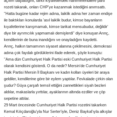
açılım başlattığını, farklı kıyafetlerdeki hanımefendilere parti
rozeti takarak, onları CHP'ye kazanmak istediğini anımsattı.
Gündem
''Hatta bugüne kadar rejim adına, laiklik adına her zaman endişe
ile baktıkları konularda 'asıl laiklik budur, kimse bayanların
Tekno Bilim
kıyafetlerine karışmamalı, kimse tarikat mensubudur, değildir'
diye bir ayrımcılık yapmamalı demişlerdi'' diye konuşan Arınç,
Ekonomi
kendilerinin de buna inandığını ve onayladığını kaydetti.
Arınç, halkın tamamının siyaset alanına çekilmesini, demokrasi
Siyaset
adına çok faydalı gördüklerini ifade ederek, şöyle konuştu:
''Ama dün Cumhuriyet Halk Partisi eski Cumhuriyet Halk Partisi
Galeriler
olarak kendisini gösterdi. O da nedir? Mersin'de Cumhuriyet
Halk Partisi Mersin İl Başkanı ve kadın kolları üyeleri bir araya
Yaşam
geldiler, kendilerine göre bir eylem yaptılar. Fevkalade çirkin olan
şudur? Güya çarşafı temsil ettiğini zannettikleri siyah bezleri
Künye
aldılar, makaslarla yırttılar, ayaklarının altında ezdiler ve çöp
sepetine attılar.
Sağlık
29 Mart öncesinde Cumhuriyet Halk Partisi rozetini takarken
Kemal Kılıçdaroğlu'yla Nur Serter'iyle, Deniz Baykal'ıyla alkışlar
İletişim