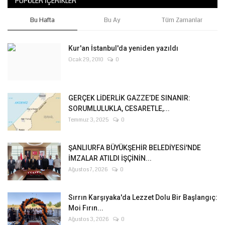
POPÜLER İÇERIKLER
Bu Hafta
Bu Ay
Tüm Zamanlar
Kur'an İstanbul'da yeniden yazıldı
Ocak 29, 2010
0
GERÇEK LİDERLİK GAZZE’DE SINANIR:
SORUMLULUKLA, CESARETLE,...
Temmuz 3, 2025
0
ŞANLIURFA BÜYÜKŞEHİR BELEDİYESİ'NDE
İMZALAR ATILDI İŞÇİNİN...
Ağustos 7, 2026
0
Sırrın Karşıyaka'da Lezzet Dolu Bir Başlangıç:
Moi Fırın...
Ağustos 3, 2026
0