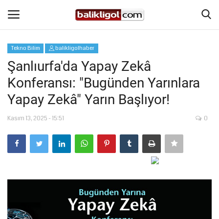
Tekno Bilim
balikligolhaber
Giriş Yap
Kaydol
Şanlıurfa'da Yapay Zekâ
Konferansı: "Bugünden Yarınlara
Anasayfa
Yapay Zekâ" Yarın Başlıyor!
Köşe Yazıları
Kasım 13, 2025 - 15:51
0
Magazin
Şanlıurfa
Eğitim
Spor