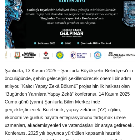
Gündem
Tekno Bilim
Ekonomi
Siyaset
Şanlıurfa, 13 Kasım 2025
– Şanlıurfa Büyükşehir Belediyesi'nin
Galeriler
öncülüğünde, şehrin geleceğini şekillendirecek önemli bir adım
atılıyor. "Kalıcı Yapay Zekâ Bölümü" projesinin ilk halkası olan
Yaşam
“Bugünden Yarınlara Yapay Zekâ” konferansı
,
14 Kasım 2025
Cuma günü (yarın)
Şanlıurfa Bilim Merkezi'nde
Künye
gerçekleştirilecek. Bu etkinlik, yapay zekânın (YZ) eğitim,
ekonomi ve günlük hayata entegrasyonunu tartışmak üzere
Sağlık
uzmanları, akademisyenleri ve vatandaşları bir araya getirecek.
Konferans, 2025 yılı boyunca yürütülen kapsamlı hazırlık
İletişim