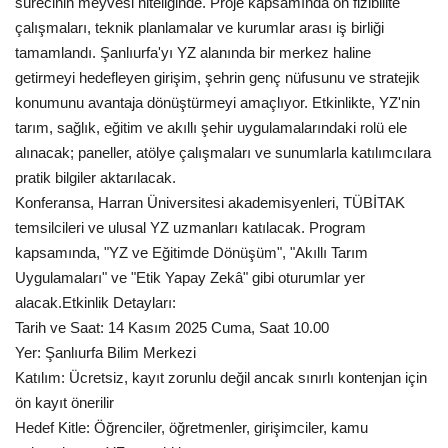
sürecinin meyvesi niteliğinde. Proje kapsamında ön fizibilite
çalışmaları, teknik planlamalar ve kurumlar arası iş birliği
Kültür Sanat
tamamlandı. Şanlıurfa'yı YZ alanında bir merkez haline
getirmeyi hedefleyen girişim, şehrin genç nüfusunu ve stratejik
konumunu avantaja dönüştürmeyi amaçlıyor. Etkinlikte, YZ'nin
tarım, sağlık, eğitim ve akıllı şehir uygulamalarındaki rolü ele
alınacak; paneller, atölye çalışmaları ve sunumlarla katılımcılara
pratik bilgiler aktarılacak.
Konferansa, Harran Üniversitesi akademisyenleri, TÜBİTAK
temsilcileri ve ulusal YZ uzmanları katılacak. Program
kapsamında, "YZ ve Eğitimde Dönüşüm", "Akıllı Tarım
Uygulamaları" ve "Etik Yapay Zekâ" gibi oturumlar yer
alacak.
Etkinlik Detayları:
Tarih ve Saat
: 14 Kasım 2025 Cuma, Saat 10.00
Yer
: Şanlıurfa Bilim Merkezi
Katılım
: Ücretsiz, kayıt zorunlu değil ancak sınırlı kontenjan için
ön kayıt önerilir
Hedef Kitle
: Öğrenciler, öğretmenler, girişimciler, kamu