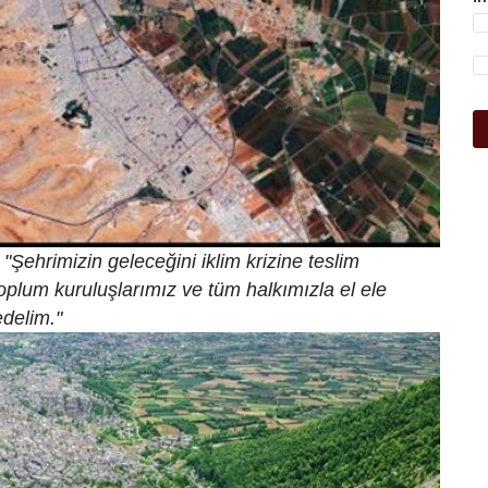
"Şehrimizin geleceğini iklim krizine teslim
oplum kuruluşlarımız ve tüm halkımızla el ele
edelim."