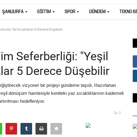
ŞANLIURFA
EĞITIM
SPOR
GÜNDEM
TEKNO B
anlıurfa" İle Sıcaklıklar 5 Derece Düşebilir
lim Seferberliği: "Yeşil
klar 5 Derece Düşebilir
değiştirecek vizyoner bir projeyi gündeme taşıdı. Hazırlanan
eşil dönüşüm hamlesiyle kentteki yaz sıcaklıklarının kademeli
tırılması hedefleniyor.
0