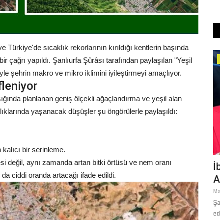
 ve Türkiye'de sıcaklık rekorlarının kırıldığı kentlerin başında
Magazin
bir çağrı yapıldı. Şanlıurfa Şûrâsı tarafından paylaşılan "Yeşil
le şehrin makro ve mikro iklimini iyileştirmeyi amaçlıyor.
leniyor
şığında planlanan geniş ölçekli ağaçlandırma ve yeşil alan
lıklarında yaşanacak düşüşler şu öngörülerle paylaşıldı:
 kalıcı bir serinleme.
esi değil, aynı zamanda artan bitki örtüsü ve nem oranı
avranış:
İbrahim Tatlıses’ten Duygulandıran
İ
da ciddi oranda artacağı ifade edildi.
Anneler Günü Paylaşımı
E
Y
Mayıs 11, 2026
0
şarılı
Şanlıurfalı ünlü sanatçı İbrahim Tatlıses, Anneler Günü’nde vefat
Oc
eden annesi Leyla...
Şa