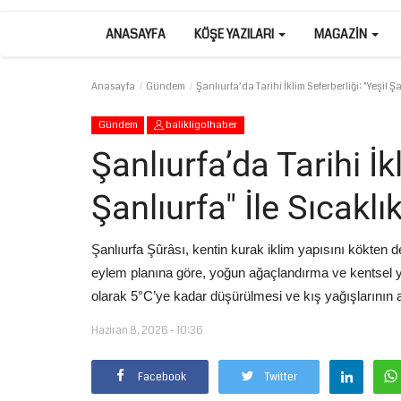
ANASAYFA
KÖŞE YAZILARI
MAGAZIN
Anasayfa
Gündem
Şanlıurfa’da Tarihi İklim Seferberliği: "Yeşil Ş
Gündem
balikligolhaber
Şanlıurfa’da Tarihi İk
Şanlıurfa" İle Sıcaklı
Şanlıurfa Şûrâsı, kentin kurak iklim yapısını kökten 
eylem planına göre, yoğun ağaçlandırma ve kentsel y
olarak 5°C’ye kadar düşürülmesi ve kış yağışlarının ar
Haziran 8, 2026 - 10:36
Facebook
Twitter