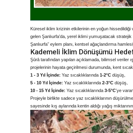
Küresel iklim krizinin etkilerinin en yoğun hissedildiği
Sağlık
gelen Şanlıurfa’da, yerel iklimi yumuşatacak stratejik 
Şanlıurfa" eylem planı, kentsel ağaçlandırma hamlesiy
Kademeli İklim Dönüşümü Hedef
Şûrâ tarafından yapılan açıklamada, bilimsel veriler ı
projelerinin hayata geçirilmesi durumunda, kent sıcak
1 - 3 Yıl İçinde:
Yaz sıcaklıklarında
1-2°C
düşüş,
5 - 10 Yıl İçinde:
Yaz sıcaklıklarında
2-3°C
düşüş,
10 - 15 Yıl İçinde:
Yaz sıcaklıklarında
3-5°C
'ye varan
Projeyle birlikte sadece yaz sıcaklıklarının düşürülm
enevir
Prof. Dr. Ali Şimşek’ten Örnek D
sayesinde kış aylarında kentin aldığı yağış miktarının 
enevir...
Özel Muayene ve...
Temmuz 21, 2026
0
darma ve JASAT ekipleri
Şanlıurfa’da göz sağlığı alanında gerçekleştirdiği ba
ameliyatlarla adından...