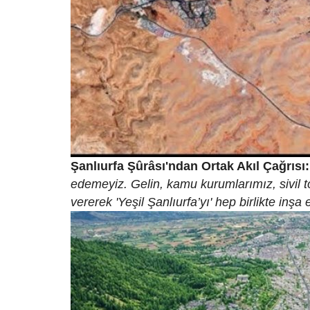
Şanlıurfa Şûrâsı'ndan Ortak Akıl Çağrısı:
edemeyiz. Gelin, kamu kurumlarımız, sivil t
vererek 'Yeşil Şanlıurfa’yı' hep birlikte inşa 