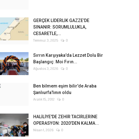
GERÇEK LİDERLİK GAZZE’DE
SINANIR: SORUMLULUKLA,
CESARETLE,...
Temmuz 3, 2025
0
Sırrın Karşıyaka'da Lezzet Dolu Bir
Başlangıç: Moi Fırın...
Ağustos 3, 2026
0
Ben bilmem eşim bilir'de Araba
Şanlıurfa'lının oldu
Aralık 15, 2012
0
HALİLİYE'DE ZEHİR TACİRLERİNE
OPERASYON: 2020’DEN KALMA...
Nisan 1, 2026
0