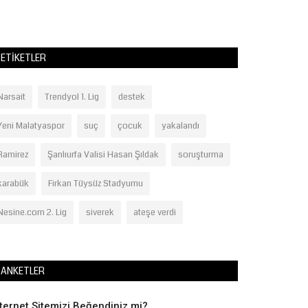
 Ahmet Tatlıses’e...
ETIKETLER
Narsait
Trendyol 1. Lig
destek
Yeni Malatyaspor
suç
çocuk
yakalandı
Ramirez
Şanlıurfa Valisi Hasan Şıldak
soruşturma
karabük
Firkan Tüysüz Stadyumu
Nesine.com 2. Lig
siverek
ateşe verdi
ANKETLER
nternet Sitemizi Beğendiniz mi?