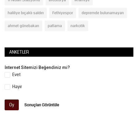
haliliye bıçaklı saldırı
Fethiyespor
depremde bulunamayan
ahmet günebakan
patlama
narkotik
ANKETLER
İnternet Sitemizi Beğendiniz mi?
Evet
Hayır
Oy
Sonuçları Görüntüle