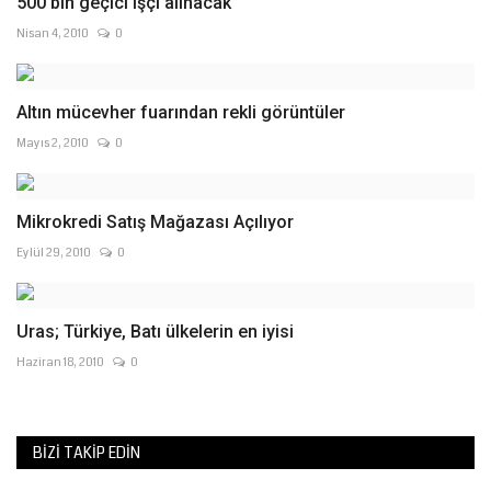
500 bin geçici işçi alınacak
Nisan 4, 2010
0
Altın mücevher fuarından rekli görüntüler
Mayıs 2, 2010
0
Mikrokredi Satış Mağazası Açılıyor
Eylül 29, 2010
0
Uras; Türkiye, Batı ülkelerin en iyisi
Haziran 18, 2010
0
BIZI TAKIP EDIN