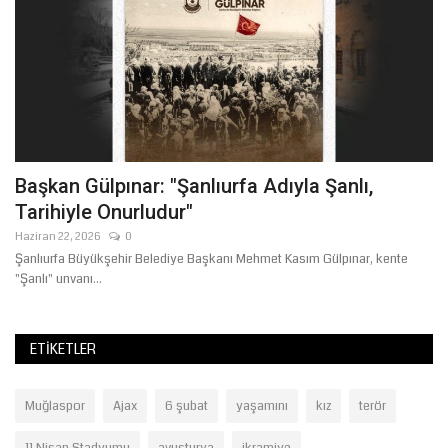
Başkan Gülpınar: "Şanlıurfa Adıyla Şanlı,
E
Tarihiyle Onurludur"
ü
Haziran 22, 2026
0
Ma
Şanlıurfa Büyükşehir Belediye Başkanı Mehmet Kasım Gülpınar, kente
"Şanlı" unvanı...
ETIKETLER
Muğlaspor
Ajax
6 şubat
yaşamını
kız
terör
11 Nisan Stadyumu
avusturya
ikramiye