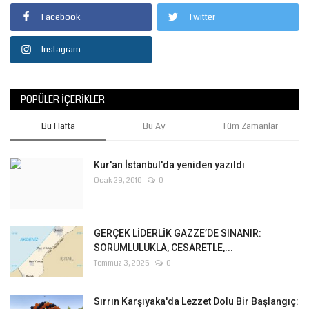
Facebook
Twitter
Instagram
POPÜLER İÇERIKLER
Bu Hafta
Bu Ay
Tüm Zamanlar
Kur'an İstanbul'da yeniden yazıldı
Ocak 29, 2010
0
GERÇEK LİDERLİK GAZZE’DE SINANIR:
SORUMLULUKLA, CESARETLE,...
Temmuz 3, 2025
0
Sırrın Karşıyaka'da Lezzet Dolu Bir Başlangıç: