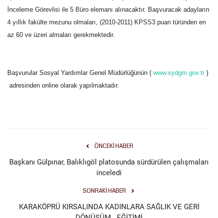
İnceleme Görevlisi ile 5 Büro elemanı alınacaktır. Başvuracak adayların
Gündem
4 yıllık fakülte mezunu olmaları, (2010-2011) KPSS3 puan türünden en
az 60 ve üzeri almaları gerekmektedir.
Tekno Bilim
Ekonomi
Başvurular Sosyal Yardımlar Genel Müdürlüğünün (
www.sydgm.gov.tr
)
adresinden online olarak yapılmaktadır.
Galeriler
Siyaset
Künye
ÖNCEKI HABER
Başkanı Gülpınar, Balıklıgöl platosunda sürdürülen çalışmaları
Yaşam
inceledi
Sağlık
SONRAKI HABER
KARAKÖPRÜ KIRSALINDA KADINLARA SAĞLIK VE GERİ
İletişim
DÖNÜŞÜM EĞİTİMİ