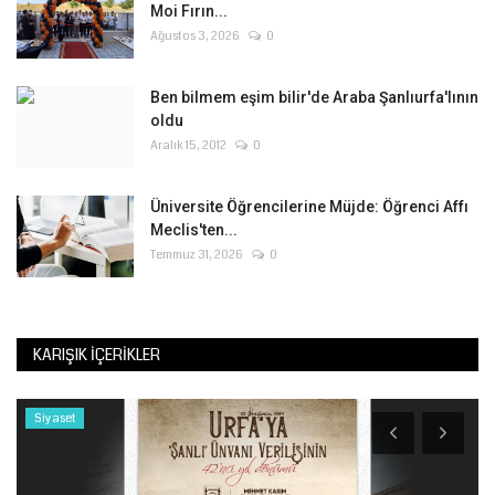
Moi Fırın...
Ağustos 3, 2026
0
Ben bilmem eşim bilir'de Araba Şanlıurfa'lının
oldu
Aralık 15, 2012
0
Üniversite Öğrencilerine Müjde: Öğrenci Affı
Meclis'ten...
Temmuz 31, 2026
0
KARIŞIK İÇERIKLER
Siyaset