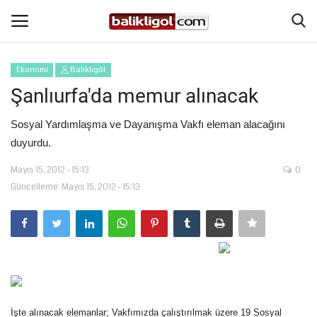
Ekonomi
Balıklıgöl
Giriş Yap
Kaydol
Şanlıurfa'da memur alınacak
Anasayfa
Sosyal Yardımlaşma ve Dayanışma Vakfı eleman alacağını
duyurdu.
Köşe Yazıları
Mayıs 15, 2012 - 15:13
0
Güncelleme: Mayıs 15, 2012 - 15:13
Şanlıurfa
Eğitim
Magazin
Spor
İşte alınacak elemanlar; Vakfımızda çalıştırılmak üzere 19 Sosyal