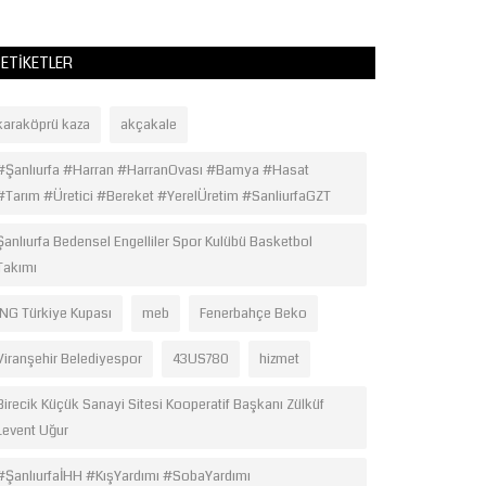
ETIKETLER
karaköprü kaza
akçakale
#Şanlıurfa #Harran #HarranOvası #Bamya #Hasat
#Tarım #Üretici #Bereket #YerelÜretim #SanliurfaGZT
Şanlıurfa Bedensel Engelliler Spor Kulübü Basketbol
Takımı
ING Türkiye Kupası
meb
Fenerbahçe Beko
Viranşehir Belediyespor
43US780
hizmet
Birecik Küçük Sanayi Sitesi Kooperatif Başkanı Zülküf
Levent Uğur
#ŞanlıurfaİHH #KışYardımı #SobaYardımı