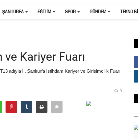
ŞANLIURFA
EĞITIM
SPOR
GÜNDEM
TEKNO B
 ve Kariyer Fuarı
3 adıyla II. Şanlıurfa İstihdam Kariyer ve Girişimcilik Fuarı
0