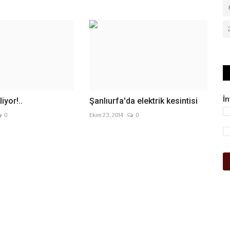
İ
iyor!..
Şanlıurfa'da elektrik kesintisi
0
Ekim 23, 2014
0