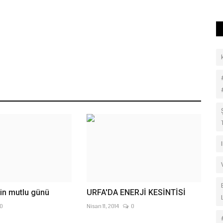
sin mutlu günü
URFA'DA ENERJİ KESİNTİSİ
0
Nisan 11, 2014
0