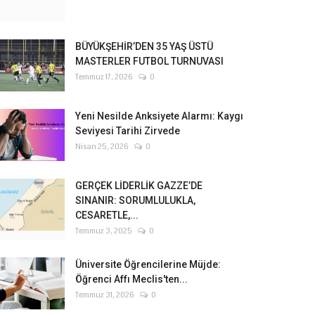
BÜYÜKŞEHİR’DEN 35 YAŞ ÜSTÜ
MASTERLER FUTBOL TURNUVASI
Temmuz 17, 2026
0
Yeni Nesilde Anksiyete Alarmı: Kaygı
Seviyesi Tarihi Zirvede
Nisan 25, 2026
0
GERÇEK LİDERLİK GAZZE’DE
SINANIR: SORUMLULUKLA,
CESARETLE,...
Temmuz 3, 2025
0
Üniversite Öğrencilerine Müjde:
Öğrenci Affı Meclis'ten...
Temmuz 31, 2026
0