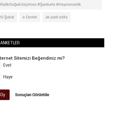
#İyilikSoğukGeçirmez #Şanlıurfa #Hayırseverlik
20 Şubat
e-Devlet
ak parti istifa
ANKETLER
nternet Sitemizi Beğendiniz mi?
Evet
Hayır
Oy
Sonuçları Görüntüle