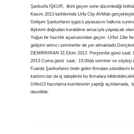
Şanlıurfa İŞKUR, ilkini geçen sene düzenlediği İstihda
Kasım 2013 tarihlerinde Urfa City AVMde gerçekleşti
Gelişen Şanlıurfanın işgücü piyasasını halkına sunma 
ilişkisini doğrudan kurabilme amacıyla yapılacak olan
Yoğun bir hazırlık aşamasından geçen Urfist 13te h
gelişimi artırıcı seminerler de yer almaktadır.Gençleri
DEMİRKIRAN 31 Ekim 2013 Perşembe günü saat: 1
2013 Cuma günü saat : 19.00da seminer ve söyleşi g
Fuarda Şanlıurfanın önde gelen firmaları,standlarını 
katılımcılar da iş taleplerini bu firmalara bildirebilecekl
Urfist13 hazırlama komitesinin yaptığı açıklamada, bü
davetlidir.