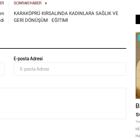
ER
SONRAKI HABER
en
KARAKÖPRÜ KIRSALINDA KADINLARA SAĞLIK VE
di
GERİ DÖNÜŞÜM EĞİTİMİ
Siyaset
E-posta Adresi
lıurfa Rüzgârı: Lale
Başkan Şakak'tan DSİ ara
ardeşlik...
sert tepki! "Şanlıurfa...
Temmuz 29, 2026
0
elediye Başkanı Mehmet Kasım Gülpınar,
HÜDA PAR Haliliye İlçe Başkanı Halil Şa
.
Hastanesi karşısındaki...