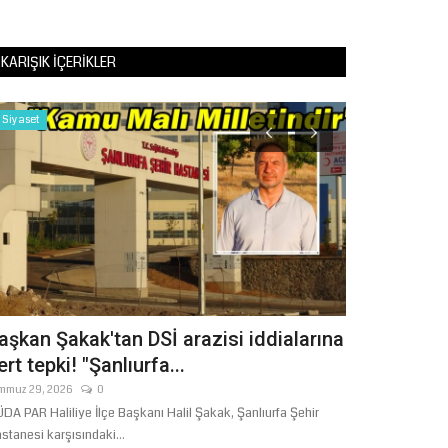
KARIŞIK İÇERIKLER
Köşe Yazıları
KUR'AN'A GÖRE MÜ'MİNLERİN
SIFATLARI (3)
Temmuz 27, 2026
0
zisi iddialarına
kak, Şanlıurfa Şehir