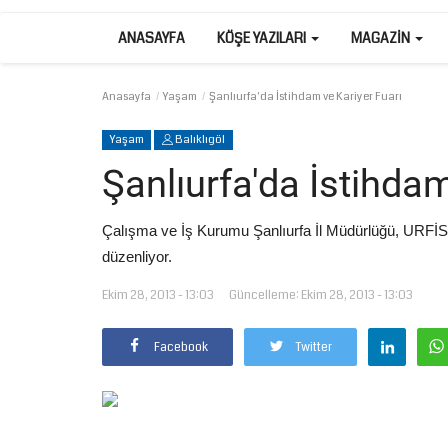
ANASAYFA
KÖŞE YAZILARI
MAGAZIN
Anasayfa
Yaşam
Şanlıurfa'da İstihdam ve Kariyer Fuarı
Yaşam
Balıklıgöl
Şanlıurfa'da İstihdam
Çalışma ve İş Kurumu Şanlıurfa İl Müdürlüğü, URFİST1
düzenliyor.
Ekim 28, 2013 - 13:03
Güncelleme: Ekim 28, 2013 - 13:03
Facebook
Twitter