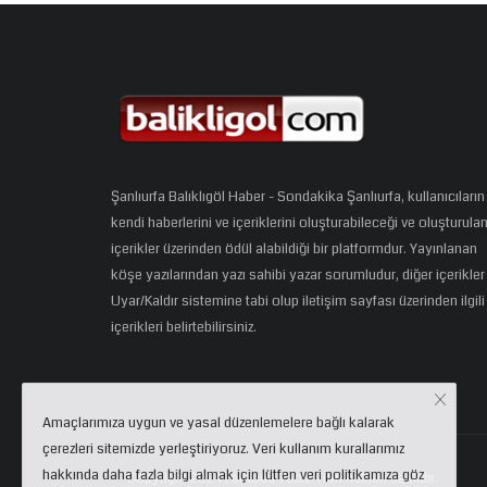
Şanlıurfa Balıklıgöl Haber - Sondakika Şanlıurfa, kullanıcıların
kendi haberlerini ve içeriklerini oluşturabileceği ve oluşturula
içerikler üzerinden ödül alabildiği bir platformdur. Yayınlanan
köşe yazılarından yazı sahibi yazar sorumludur, diğer içerikler
Uyar/Kaldır sistemine tabi olup iletişim sayfası üzerinden ilgili
içerikleri belirtebilirsiniz.
Amaçlarımıza uygun ve yasal düzenlemelere bağlı kalarak
çerezleri sitemizde yerleştiriyoruz. Veri kullanım kurallarımız
hakkında daha fazla bilgi almak için lütfen veri politikamıza göz
Copyright 2024 | eCloud Tech. Tüm hakları saklıdır.