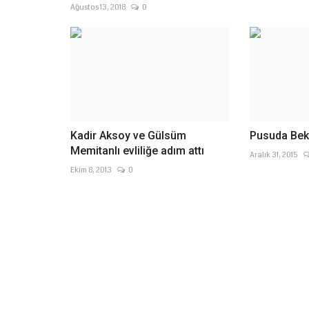
Ağustos 13, 2018
0
Kadir Aksoy ve Gülsüm
Pusuda Bekl
Memitanlı evliliğe adım attı
Aralık 31, 2015
Ekim 8, 2013
0