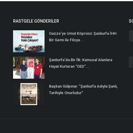
RASTGELE GÖNDERILER
S
Gazze’ye Umut Köprüsü: Şanlıurfa İHH
Bir Gemi ile Filoya...
Şanlıurfa’da Bir İlk: Kamusal Alanlara
n
Hayat Kurtaran “OED”...
Başkan Gülpınar: "Şanlıurfa Adıyla Şanlı,
Tarihiyle Onurludur"