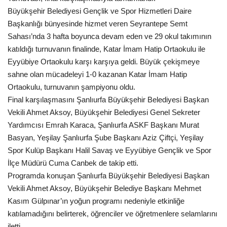
Büyükşehir Belediyesi Gençlik ve Spor Hizmetleri Daire
Kültür Sanat
Başkanlığı bünyesinde hizmet veren Seyrantepe Semt
Sahası’nda 3 hafta boyunca devam eden ve 29 okul takımının
katıldığı turnuvanın finalinde, Katar İmam Hatip Ortaokulu ile
Eyyübiye Ortaokulu karşı karşıya geldi. Büyük çekişmeye
sahne olan mücadeleyi 1-0 kazanan Katar İmam Hatip
Ortaokulu, turnuvanın şampiyonu oldu.
Final karşılaşmasını Şanlıurfa Büyükşehir Belediyesi Başkan
Vekili Ahmet Aksoy, Büyükşehir Belediyesi Genel Sekreter
Yardımcısı Emrah Karaca, Şanlıurfa ASKF Başkanı Murat
Basyan, Yeşilay Şanlıurfa Şube Başkanı Aziz Çiftçi, Yeşilay
Spor Kulüp Başkanı Halil Savaş ve Eyyübiye Gençlik ve Spor
İlçe Müdürü Cuma Canbek de takip etti.
Programda konuşan Şanlıurfa Büyükşehir Belediyesi Başkan
Vekili Ahmet Aksoy, Büyükşehir Belediye Başkanı Mehmet
Kasım Gülpınar’ın yoğun programı nedeniyle etkinliğe
katılamadığını belirterek, öğrenciler ve öğretmenlere selamlarını
iletti.