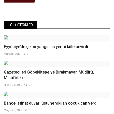
İLGILI İÇERIKLER
Eyyübiye’de çıkan yangın, iş yerini küle çevirdi
Mart 28, 2019
0
Gazetecileri Göbeklitepe'ye Bırakmayan Müdürü,
Misafirlere...
Nisan 23, 2019
0
Bahçe istinat duvarı üstüne yıkılan çocuk can verdi
Mayıs 29, 2019
0