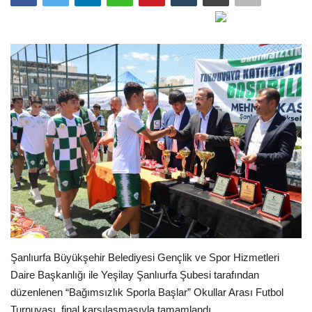
Gündem
Tekno Bilim
Ekonomi
Siyaset
Galeriler
Yaşam
Künye
Şanlıurfa Büyükşehir Belediyesi Gençlik ve Spor Hizmetleri
Sağlık
Daire Başkanlığı ile Yeşilay Şanlıurfa Şubesi tarafından
düzenlenen “Bağımsızlık Sporla Başlar” Okullar Arası Futbol
İletişim
Turnuvası, final karşılaşmasıyla tamamlandı.