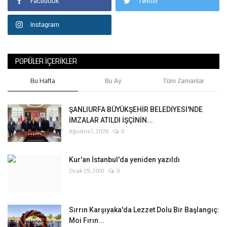
Facebook
Twitter
Instagram
POPÜLER İÇERIKLER
Bu Hafta
Bu Ay
Tüm Zamanlar
ŞANLIURFA BÜYÜKŞEHİR BELEDİYESİ'NDE
İMZALAR ATILDI İŞÇİNİN...
Ağustos 7, 2026
0
Kur'an İstanbul'da yeniden yazıldı
Ocak 29, 2010
0
Sırrın Karşıyaka'da Lezzet Dolu Bir Başlangıç:
Moi Fırın...