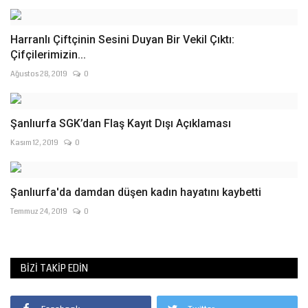
Harranlı Çiftçinin Sesini Duyan Bir Vekil Çıktı:
Çifçilerimizin...
Ağustos 28, 2019
0
Şanlıurfa SGK’dan Flaş Kayıt Dışı Açıklaması
Kasım 12, 2019
0
Şanlıurfa'da damdan düşen kadın hayatını kaybetti
Temmuz 24, 2019
0
BIZI TAKIP EDIN