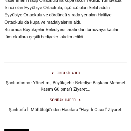
Katar İmam Hatip Ortaokulu’na kupa takdim edildi. Turnuvada
ikinci olan Eyyübiye Ortaokulu, üçüncü olan Selahaddin
Eyyübiye Ortaokulu ve dördüncü sırada yer alan Haliliye
Ortaokulu da kupa ve madalyalarını aldı.
Bu arada Büyükşehir Belediyesi tarafından turnuvaya katılan
tüm okullara çeşitli hediyeler takdim edildi.
ÖNCEKI HABER
Şanlıurfaspor Yönetimi, Büyükşehir Belediye Başkanı Mehmet
Kasım Gülpınar’ı Ziyaret...
SONRAKI HABER
Şanlıurfa İl Müftülüğü’nden Hacılara “Hayırlı Olsun” Ziyareti