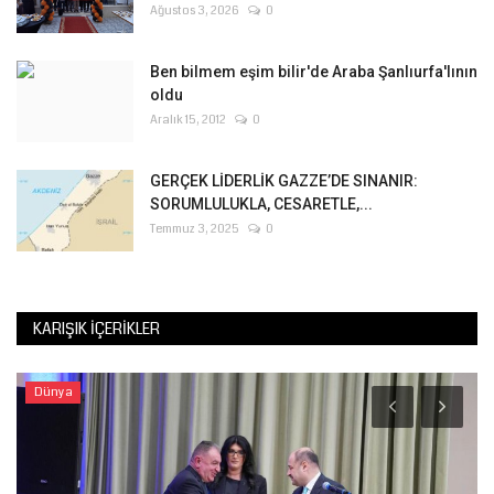
Ağustos 3, 2026
0
Ben bilmem eşim bilir'de Araba Şanlıurfa'lının
oldu
Aralık 15, 2012
0
GERÇEK LİDERLİK GAZZE’DE SINANIR:
SORUMLULUKLA, CESARETLE,...
Temmuz 3, 2025
0
KARIŞIK İÇERIKLER
Dünya