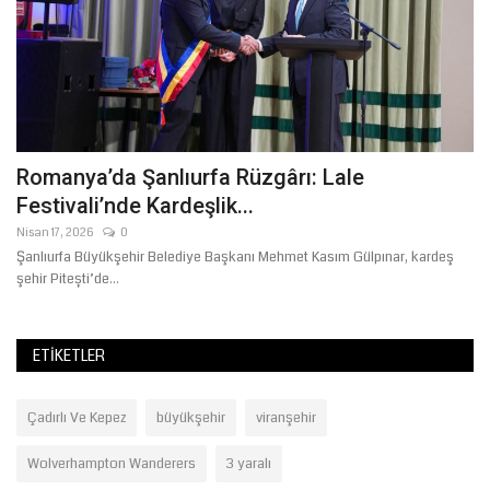
ı
Romanya’da Şanlıurfa Rüzgârı: Lale
Ş
Festivali’nde Kardeşlik...
İ
Nisan 17, 2026
0
Ağ
Şanlıurfa Büyükşehir Belediye Başkanı Mehmet Kasım Gülpınar, kardeş
Şa
şehir Pitești’de...
pe
ETIKETLER
Çadırlı Ve Kepez
büyükşehir
viranşehir
Wolverhampton Wanderers
3 yaralı