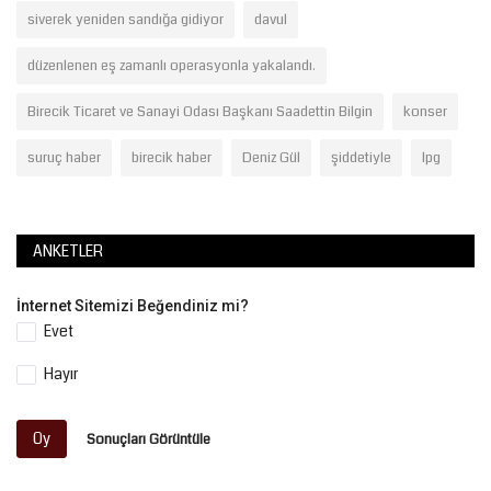
siverek yeniden sandığa gidiyor
davul
düzenlenen eş zamanlı operasyonla yakalandı.
Birecik Ticaret ve Sanayi Odası Başkanı Saadettin Bilgin
konser
suruç haber
birecik haber
Deniz Gül
şiddetiyle
lpg
ANKETLER
İnternet Sitemizi Beğendiniz mi?
Evet
Hayır
Oy
Sonuçları Görüntüle