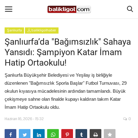
Şanlıurfa
balikligolhaber
Giriş Yap
Kaydol
Şanlıurfa’da "Bağımsızlık" Sahaya
Yansıdı: Şampiyon Katar İmam
Anasayfa
Hatip Ortaokulu!
Köşe Yazıları
Şanlıurfa Büyükşehir Belediyesi ve Yeşilay iş birliğiyle
düzenlenen "Bağımsızlık Sporla Başlar" Futbol Turnuvası, 29
Magazin
okulun kıyasıya mücadelesinin ardından tamamlandı. Büyük
çekişmeye sahne olan finalde kupayı kaldıran takım Katar
Şanlıurfa
İmam Hatip Ortaokulu oldu.
Eğitim
Haziran 16, 2026 - 15:32
0
Spor