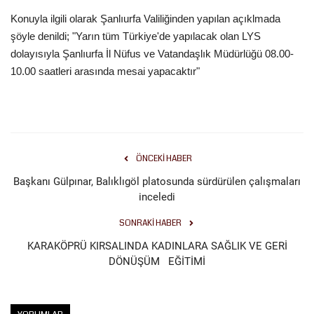
Konuyla ilgili olarak Şanlıurfa Valiliğinden yapılan açıklmada
Gündem
şöyle denildi; "Yarın tüm Türkiye'de yapılacak olan LYS
dolayısıyla Şanlıurfa İl Nüfus ve Vatandaşlık Müdürlüğü 08.00-
Tekno Bilim
10.00 saatleri arasında mesai yapacaktır"
Ekonomi
Siyaset
ÖNCEKI HABER
Galeriler
Başkanı Gülpınar, Balıklıgöl platosunda sürdürülen çalışmaları
inceledi
Yaşam
SONRAKI HABER
Künye
KARAKÖPRÜ KIRSALINDA KADINLARA SAĞLIK VE GERİ
DÖNÜŞÜM EĞİTİMİ
Sağlık
İletişim