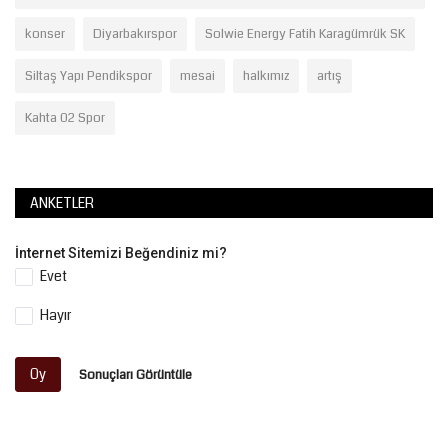
konser
Diyarbakırspor
Solwie Energy Fatih Karagümrük SK
Siltaş Yapı Pendikspor
mesai
halkımız
artış
Kahta 02 Spor
ANKETLER
İnternet Sitemizi Beğendiniz mi?
Evet
Hayır
Oy
Sonuçları Görüntüle