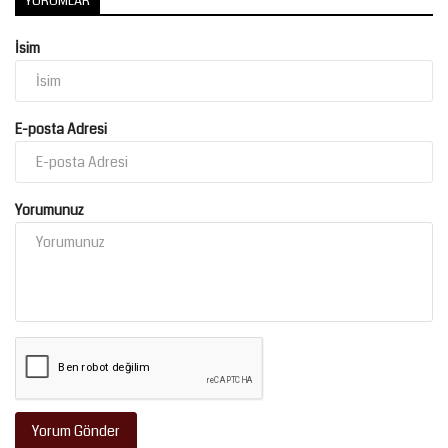
YORUMLAR
Kültür Sanat
İsim
E-posta Adresi
Yorumunuz
Yorum Gönder