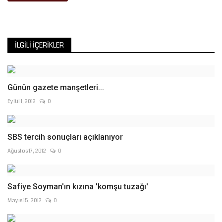
İLGILI İÇERIKLER
Günün gazete manşetleri...
Eylül 1, 2012
0
SBS tercih sonuçları açıklanıyor
Ağustos 17, 2012
0
Safiye Soyman'ın kızına 'komşu tuzağı'
Mayıs 15, 2012
0