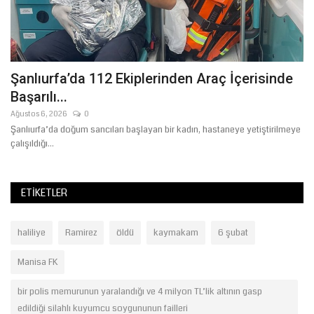
Şanlıurfa’da 112 Ekiplerinden Araç İçerisinde
B
Başarılı...
O
Ağustos 6, 2026
0
Ağ
Şanlıurfa’da doğum sancıları başlayan bir kadın, hastaneye yetiştirilmeye
Şa
çalışıldığı...
il
ETIKETLER
haliliye
Ramirez
öldü
kaymakam
6 şubat
Manisa FK
bir polis memurunun yaralandığı ve 4 milyon TL’lik altının gasp
edildiği silahlı kuyumcu soygununun failleri