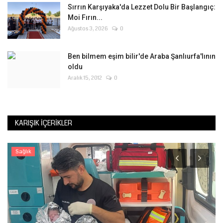
Sırrın Karşıyaka'da Lezzet Dolu Bir Başlangıç:
Moi Fırın...
Ağustos 3, 2026
0
Ben bilmem eşim bilir'de Araba Şanlıurfa'lının
oldu
Aralık 15, 2012
0
KARIŞIK İÇERIKLER
Sağlık