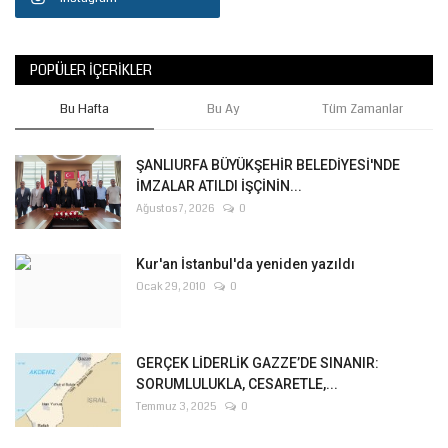
POPÜLER İÇERIKLER
Bu Hafta
Bu Ay
Tüm Zamanlar
ŞANLIURFA BÜYÜKŞEHİR BELEDİYESİ'NDE
İMZALAR ATILDI İŞÇİNİN...
Ağustos 7, 2026
0
Kur'an İstanbul'da yeniden yazıldı
Ocak 29, 2010
0
GERÇEK LİDERLİK GAZZE’DE SINANIR:
SORUMLULUKLA, CESARETLE,...
Temmuz 3, 2025
0