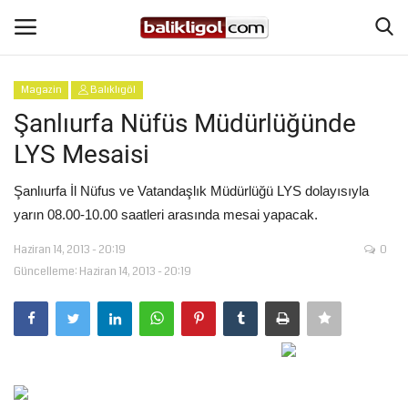
Magazin
Balıklıgöl
Giriş Yap
Kaydol
Şanlıurfa Nüfüs Müdürlüğünde
LYS Mesaisi
Anasayfa
Şanlıurfa İl Nüfus ve Vatandaşlık Müdürlüğü LYS dolayısıyla
Köşe Yazıları
yarın 08.00-10.00 saatleri arasında mesai yapacak.
Haziran 14, 2013 - 20:19
0
Magazin
Güncelleme: Haziran 14, 2013 - 20:19
Şanlıurfa
Eğitim
Spor