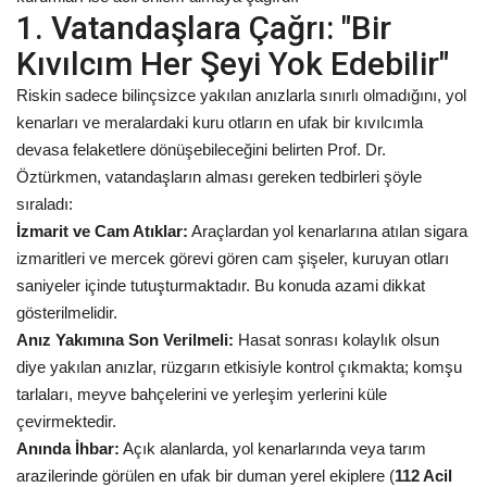
1. Vatandaşlara Çağrı: "Bir
Kültür Sanat
Kıvılcım Her Şeyi Yok Edebilir"
Riskin sadece bilinçsizce yakılan anızlarla sınırlı olmadığını, yol
kenarları ve meralardaki kuru otların en ufak bir kıvılcımla
devasa felaketlere dönüşebileceğini belirten Prof. Dr.
Öztürkmen, vatandaşların alması gereken tedbirleri şöyle
sıraladı:
İzmarit ve Cam Atıklar:
Araçlardan yol kenarlarına atılan sigara
izmaritleri ve mercek görevi gören cam şişeler, kuruyan otları
saniyeler içinde tutuşturmaktadır. Bu konuda azami dikkat
gösterilmelidir.
Anız Yakımına Son Verilmeli:
Hasat sonrası kolaylık olsun
diye yakılan anızlar, rüzgarın etkisiyle kontrol çıkmakta; komşu
tarlaları, meyve bahçelerini ve yerleşim yerlerini küle
çevirmektedir.
Anında İhbar:
Açık alanlarda, yol kenarlarında veya tarım
arazilerinde görülen en ufak bir duman yerel ekiplere (
112 Acil