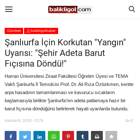
Gündem
balikligolhaber
Giriş Yap
Kaydol
Şanlıurfa İçin Korkutan "Yangın"
Uyarısı: "Şehir Adeta Barut
Anasayfa
Fıçısına Döndü!"
Köşe Yazıları
Harran Üniversitesi Ziraat Fakültesi Öğretim Üyesi ve TEMA
Vakfı Şanlıurfa İl Temsilcisi Prof. Dr. Ali Rıza Öztürkmen, kentte
Eğitim
arpa hasadının tamamlanması ve kavurucu sıcakların
başlamasıyla birlikte Şanlıurfa’nın adeta patlamaya hazır bir
Magazin
barut fıçısına döndüğünü belirterek hayati uyarılarda bulundu.
Şanlıurfa
Haziran 8, 2026 - 13:28
0
Spor