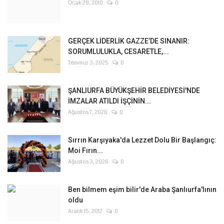
Ocak 29, 2010
0
GERÇEK LİDERLİK GAZZE’DE SINANIR:
SORUMLULUKLA, CESARETLE,...
Temmuz 3, 2025
0
ŞANLIURFA BÜYÜKŞEHİR BELEDİYESİ'NDE
İMZALAR ATILDI İŞÇİNİN...
Ağustos 7, 2026
0
Sırrın Karşıyaka'da Lezzet Dolu Bir Başlangıç:
Moi Fırın...
Ağustos 3, 2026
0
Ben bilmem eşim bilir'de Araba Şanlıurfa'lının
oldu
Aralık 15, 2012
0