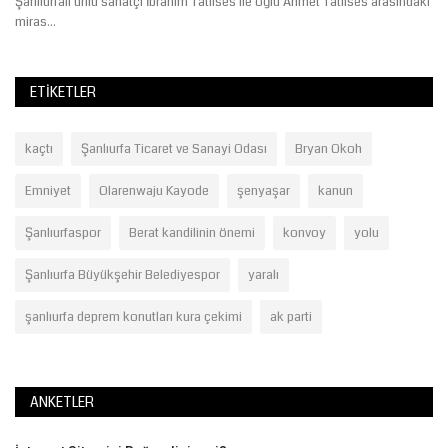
Şanlıurfalı ünlü sanatçı İbrahim Tatlıses ile oğlu Ahmet Tatlıses arasındaki
miras...
ETIKETLER
kaçtı
Şanlıurfa Ticaret ve Sanayi Odası
Bryan Okoh
Emniyet
Olarenwaju Kayode
şenyaşar
kanun
Şanlıurfaspor
Berat kandilinin önemi
konvoy
yolu
Şanlıurfa Büyükşehir Belediyespor
yaralı
şanlıurfa deprem konutları kura çekimi
ak parti
ANKETLER