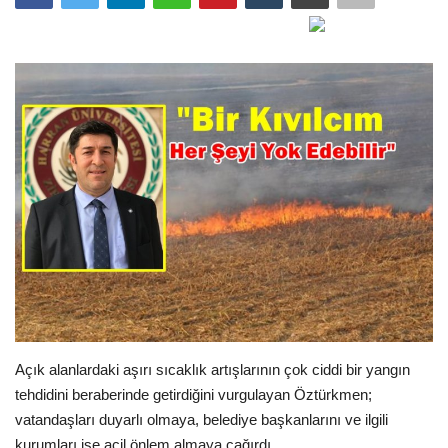
Gündem
Tekno Bilim
Ekonomi
Galeriler
Siyaset
Künye
Yaşam
Açık alanlardaki aşırı sıcaklık artışlarının çok ciddi bir yangın
Sağlık
tehdidini beraberinde getirdiğini vurgulayan Öztürkmen;
vatandaşları duyarlı olmaya, belediye başkanlarını ve ilgili
İletişim
kurumları ise acil önlem almaya çağırdı.