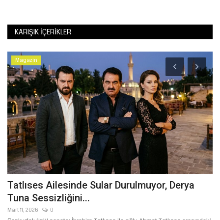
KARIŞIK İÇERIKLER
Magazin
Tatlıses Ailesinde Sular Durulmuyor, Derya
Ş
Tuna Sessizliğini...
B
Mart 11, 2026
0
Ağ