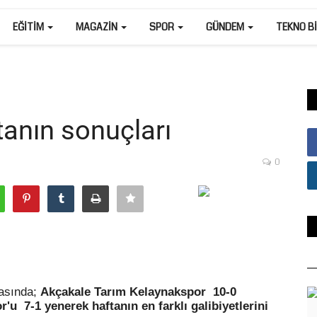
EĞITIM
MAGAZIN
SPOR
GÜNDEM
TEKNO B
anın sonuçları
0
tasında;
Akçakale Tarım Kelaynakspor
10-0
r
'u
7-1 yenerek haftanın en farklı galibiyetlerini