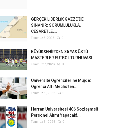
GERÇEK LİDERLİK GAZZE’DE
SINANIR: SORUMLULUKLA,
CESARETLE,...
Temmuz 3, 2025
0
BÜYÜKŞEHİR’DEN 35 YAŞ ÜSTÜ
MASTERLER FUTBOL TURNUVASI
Temmuz 17, 2026
0
Üniversite Öğrencilerine Müjde:
Öğrenci Affı Meclis'ten...
Temmuz 31, 2026
0
Harran Üniversitesi 406 Sözleşmeli
Personel Alımı Yapacak!...
Temmuz 31, 2026
0