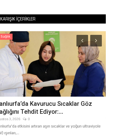
KARIŞIK İÇERIKLER
Sağlık
Sağlık
anlıurfa’da Kavurucu Sıcaklar Göz
Birecik’e M
ağlığını Tehdit Ediyor:...
Teslimi Yapı
ustos 3, 2026
0
Temmuz 31, 2026
nlıurfa’da etkisini artıran aşırı sıcaklar ve yoğun ultraviyole
Şanlıurfa’nın Bire
) ışınları,...
müjdeli haber geldi