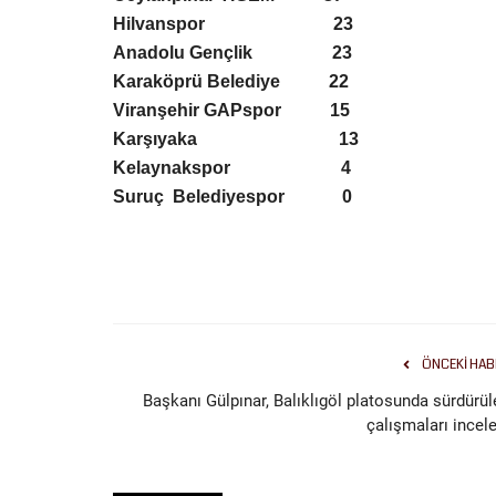
Hilvanspor
23
Anadolu Gençlik
23
Karaköprü Belediye
22
Viranşehir GAPspor
15
Magazin
Karşıyaka
13
Kelaynakspor
4
Suruç
Belediyespor
0
ÖNCEKI HAB
GAİN MEDYA VE ANAHAT HOL
Başkanı Gülpınar, Balıklıgöl platosunda sürdürül
OPERASYONUNDA YENİ DALGA:.
çalışmaları incele
Aralık 18, 2025
0
İstanbul Cumhuriyet Başsavcılığı tarafından Anaha
yönelik başlatılan...