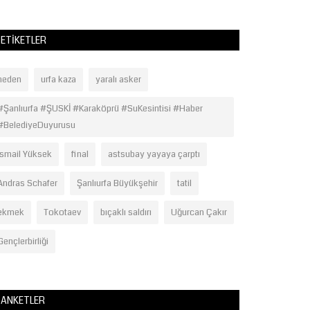
ETIKETLER
neden
urfa kaza
yaralı asker
#Şanlıurfa #ŞUSKİ #Karaköprü #SuKesintisi #Haber
#BelediyeDuyurusu
İsmail Yüksek
final
astsubay yayaya çarptı
Andras Schafer
Şanlıurfa Büyükşehir
tatil
ekmek
Tokotaev
bıçaklı saldırı
Uğurcan Çakır
Gençlerbirliği
ANKETLER