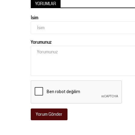
YORUMLAR
İsim
Yorumunuz
Yorum Gönder