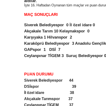
aldılar.
İşte 16. Haftadan Oynanan tüm maçlar ve puan durum
MAÇ SONUÇLARI
Siverek Belediyespor
0 İl özel idare 0
Akçakale Tarım 10 Kelaynakspor
0
Karşıyaka 1 Hilvanspor
2
Karaköprü Belediyespor
3 Anadolu Gençlik
GAPspor
1
DSİ
7
Ceylanpınar TİGEM 3
Suruç Belediyespor 
PUAN DURUMU
Siverek Belediyespor
44
DSİspor
39
İl özel idare
38
Akçakale Tarımspor
37
Ceylanpınar TİGEM
37