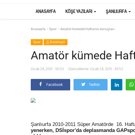
ANASAYFA
KÖŞE YAZILARI
ŞANLIURFA
Anasayfa
Spor
Amatör kümede Haftanın sonuçları
Spor
Balıklıgöl
Amatör kümede Haft
Ocak 24, 2011 - 19:53
Güncelleme: Ocak 24, 2011 - 19:53
Facebook
Twitter
Şanlıurfa 2010-2011 Süper Amatörde
16. Haf
yenerken,
DSİ
spor'da deplasmanda
GAPspo