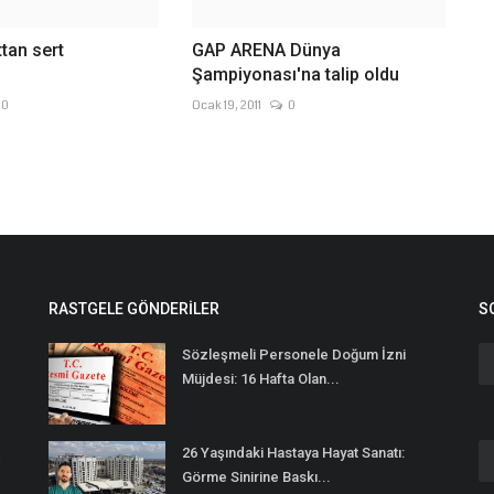
tan sert
GAP ARENA Dünya
Şampiyonası'na talip oldu
0
Ocak 19, 2011
0
RASTGELE GÖNDERILER
S
Sözleşmeli Personele Doğum İzni
Müjdesi: 16 Hafta Olan...
26 Yaşındaki Hastaya Hayat Sanatı:
n
Görme Sinirine Baskı...