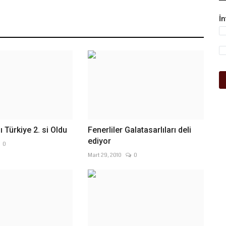
İ
 Türkiye 2. si Oldu
Fenerliler Galatasarlıları deli
ediyor
0
Mart 29, 2010
0