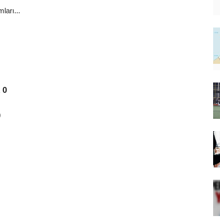
ları...
 0
0