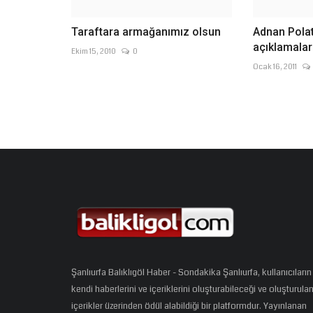
Taraftara armağanımız olsun
Adnan Polat
açıklamalar
Ekim 15, 2010
0
Ocak 16, 2011
Şanlıurfa Balıklıgöl Haber - Sondakika Şanlıurfa, kullanıcıların
kendi haberlerini ve içeriklerini oluşturabileceği ve oluşturula
içerikler üzerinden ödül alabildiği bir platformdur. Yayınlanan