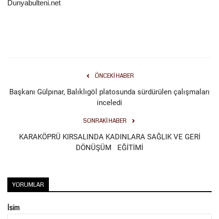
Dunyabulteni.net
ÖNCEKI HABER
Başkanı Gülpınar, Balıklıgöl platosunda sürdürülen çalışmaları
inceledi
SONRAKI HABER
KARAKÖPRÜ KIRSALINDA KADINLARA SAĞLIK VE GERİ
DÖNÜŞÜM EĞİTİMİ
YORUMLAR
İsim