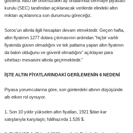
gösterdi. ABD'de önümüzdeki ay ortalarında sermaye piyasası
kurulu (SEC) tarafından açıklanacak verilerde elindeki altın
miktarı açıklanınca son durumunu göreceğiz.
Soros'un altınla ilgili hesapları devam etmektedir. Geçen hafta,
altın fiyatının 1277 dolara çıkmasının ardından "hiçbir varlık
fiyatında güven olmadığını ve tek patlama yapan altın fiyatının
da balon olduğunu ve güvenli olmadığını" açıklayan para
sihirbazı mesaisini altınla geçirmektedir."
İŞTE ALTIN FİYATLARINDAKİ GERİLEMENİN 6 NEDENİ
Piyasa yorumcularına göre, son günlerdeki altının düşüşünde
altı etken rol oynuyor.
1. Son 10 yıldır yükselen altın fiyatları, 1921 $dan kar
satışlarıyla karşılaştı; hâlihazırda 1.526 $.