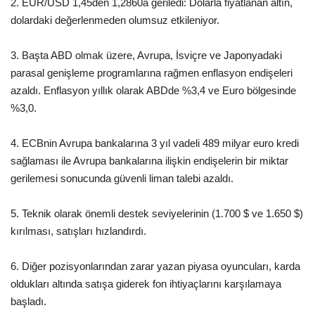
2. EUR/USD 1,45den 1,2860a geriledi: Dolarla fiyatlanan altın,
dolardaki değerlenmeden olumsuz etkileniyor.
3. Başta ABD olmak üzere, Avrupa, İsviçre ve Japonyadaki
parasal genişleme programlarına rağmen enflasyon endişeleri
azaldı. Enflasyon yıllık olarak ABDde %3,4 ve Euro bölgesinde
%3,0.
4. ECBnin Avrupa bankalarına 3 yıl vadeli 489 milyar euro kredi
sağlaması ile Avrupa bankalarına ilişkin endişelerin bir miktar
gerilemesi sonucunda güvenli liman talebi azaldı.
5. Teknik olarak önemli destek seviyelerinin (1.700 $ ve 1.650 $)
kırılması, satışları hızlandırdı.
6. Diğer pozisyonlarından zarar yazan piyasa oyuncuları, karda
oldukları altında satışa giderek fon ihtiyaçlarını karşılamaya
başladı.