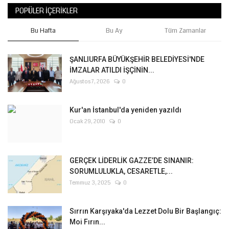
POPÜLER İÇERIKLER
Bu Hafta
Bu Ay
Tüm Zamanlar
ŞANLIURFA BÜYÜKŞEHİR BELEDİYESİ'NDE
İMZALAR ATILDI İŞÇİNİN...
Ağustos 7, 2026
0
Kur'an İstanbul'da yeniden yazıldı
Ocak 29, 2010
0
GERÇEK LİDERLİK GAZZE’DE SINANIR:
SORUMLULUKLA, CESARETLE,...
Temmuz 3, 2025
0
Sırrın Karşıyaka'da Lezzet Dolu Bir Başlangıç:
Moi Fırın...