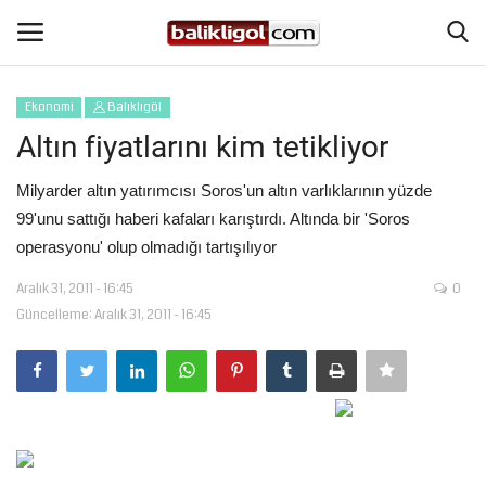
Ekonomi
Balıklıgöl
Giriş Yap
Kaydol
Altın fiyatlarını kim tetikliyor
Anasayfa
Milyarder altın yatırımcısı Soros'un altın varlıklarının yüzde
99'unu sattığı haberi kafaları karıştırdı. Altında bir 'Soros
Köşe Yazıları
operasyonu' olup olmadığı tartışılıyor
Aralık 31, 2011 - 16:45
0
Magazin
Güncelleme: Aralık 31, 2011 - 16:45
Şanlıurfa
Eğitim
Spor