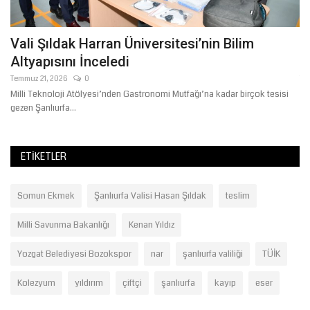
Vali Şıldak Harran Üniversitesi’nin Bilim
Ş
Altyapısını İnceledi
B
Temmuz 21, 2026
0
Te
Milli Teknoloji Atölyesi’nden Gastronomi Mutfağı’na kadar birçok tesisi
Ya
gezen Şanlıurfa...
bu
ETIKETLER
Somun Ekmek
Şanlıurfa Valisi Hasan Şıldak
teslim
Milli Savunma Bakanlığı
Kenan Yıldız
Yozgat Belediyesi Bozokspor
nar
şanlıurfa valiliği
TÜİK
Kolezyum
yıldırım
çiftçi
şanlıurfa
kayıp
eser