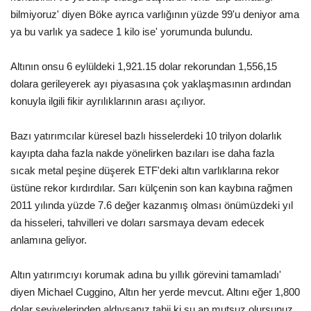
bilmiyoruz' diyen Böke ayrıca varlığının yüzde 99'u deniyor ama
Kültür Sanat
ya bu varlık ya sadece 1 kilo ise' yorumunda bulundu.
Altının onsu 6 eylüldeki 1,921.15 dolar rekorundan 1,556,15
dolara gerileyerek ayı piyasasına çok yaklaşmasının ardından
konuyla ilgili fikir ayrılıklarının arası açılıyor.
Bazı yatırımcılar küresel bazlı hisselerdeki 10 trilyon dolarlık
kayıpta daha fazla nakde yönelirken bazıları ise daha fazla
sıcak metal peşine düşerek ETF'deki altın varlıklarına rekor
üstüne rekor kırdırdılar. Sarı külçenin son kan kaybına rağmen
2011 yılında yüzde 7.6 değer kazanmış olması önümüzdeki yıl
da hisseleri, tahvilleri ve doları sarsmaya devam edecek
anlamına geliyor.
Altın yatırımcıyı korumak adına bu yıllık görevini tamamladı'
diyen Michael Cuggino, Altın her yerde mevcut. Altını eğer 1,800
dolar seviyelerinden aldıysanız tabii ki şu an mutsuz olursunuz.