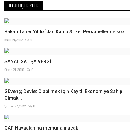
İLGILI İÇERIKLER
Bakan Taner Yıldız`dan Kamu Şirket Personellerine söz
Mart 14, 2012
0
SANAL SATIŞA VERGİ
Ocak 21, 2010
0
Güvenç; Devlet Olabilmek İçin Kayıtlı Ekonomiye Sahip
Olmak...
Şubat 27, 2012
0
GAP Havaalanına memur alınacak