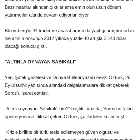
Bazı insanlar altından çıktılar ama emin olun uzun dönem
yatırımcılar altında devam ediyorlar' diyor.
Bloomberg'in 44 trader ve analist arasında yaptığı araştırmadan
ise altının onsunun 2012 yılında yüzde 40 artışla 2,140 dolar
olacağı sonucu çıktı.
"ALTINLA OYNAYAN SABIKALI"
Yeni Şafak gazetesi ve Dünya Bülteni yazarı Fevzi Öztürk, 26
Eylül tarihli yazısında altındaki dalgalanmalara dikkat çekerek,
Soros'u işaret etmişti.
"Altınla oynayan 'Sabıkalı' kim?" başlıklı yazıda, Soros'un "altın
operasyonuna" dikkat çeken Öztürk, şu ifadeleri kullanmıştı:
"Krizle birlikte bir türlü tesis edilemeyen güven olgusu ve
beklentilerdeki bulanıklık altına olan ilginin diri kalmasına neden