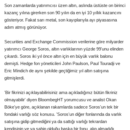
Son zamanlarda yatırımcısı üzen altın, aslında üstüste on birinci
Gündem
kazanç yılına girerken son 90 yılın da en iyi 10 yıllık kazancını
gösteriyor. Fakat sarı metal, son kayıplarıyla ayı piyasasına
Tekno Bilim
adım atmış görünüyor.
Ekonomi
Securities and Exchange Commission verilerine göre milyarder
yatırımcı George Soros, altın varlıklarının yüzde 99'unu elinden
Siyaset
çıkardı. Soros iki yıl önce altın için en büyük varlık balonu
demişti. Hedge fon yöneticileri John Paulson, Paul Touradji ve
Galeriler
Eric Mindich de aynı şekilde geçtiğimiz yıl altın satışına
gitmişlerdi.
Yaşam
'Bir fikrinizi açıklayabilirisiniz ama açıkladığınız bütün fikriniz
Künye
olmayabilir' diyen BloombegHT yorumcusu ve analist Okan
Böke'ye göre, açıklanan rakamlarda sadece Soros'un tek bir
Sağlık
fondaki varlığı söz konusu. 'Soros'un diğer fonlarında da varlık
satışına gidip gitmediğini ya da sattığı varlığı tekrardan
İletişim
kendisinin ve ya sahip olduğu başka bir fonu alıp almadığı