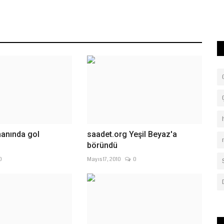
coşkuyla kutlandı....
manında gol
saadet.org Yeşil Beyaz'a
böründü
0
Mayıs 17, 2010
0