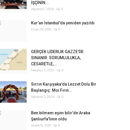
İŞÇİNİN...
Ağustos 7, 2026
0
Kur'an İstanbul'da yeniden yazıldı
Ocak 29, 2010
0
GERÇEK LİDERLİK GAZZE’DE
SINANIR: SORUMLULUKLA,
CESARETLE,...
Temmuz 3, 2025
0
Sırrın Karşıyaka'da Lezzet Dolu Bir
Başlangıç: Moi Fırın...
Ağustos 3, 2026
0
Ben bilmem eşim bilir'de Araba
Şanlıurfa'lının oldu
Aralık 15, 2012
0