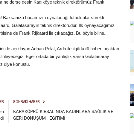
m ne derse desin Kadıköye teknik direktörümüz Frank
na! Baksanıza hocamızın oynatacağı futbolcular sürekli
kaard, Galatasarayın teknik direktörüdür. İlk oynayacağımız
ine de Frank Rijkaard ile çıkacağız. Bu böyle biline...
ini de açıklayan Adnan Polat, Arda ile ilgili kötü haberi uçaktan
dinleyeceğiz. Eğer ortada bir yanlışlık varsa Galatasaray
z diye konuştu.
ER
SONRAKI HABER
en
KARAKÖPRÜ KIRSALINDA KADINLARA SAĞLIK VE
di
GERİ DÖNÜŞÜM EĞİTİMİ