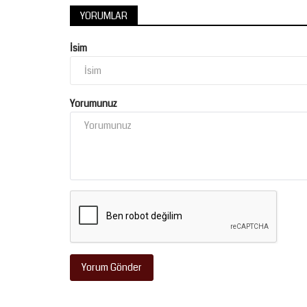
YORUMLAR
İsim
Spor
Yorumunuz
Şanlıurfaspor’da İlk Etap Tamam
Rota Şimdi Bolu!
Yorum Gönder
Temmuz 28, 2026
0
Trendyol 1. Lig temsilcimiz Kızılkaya Tarım Şanlıur