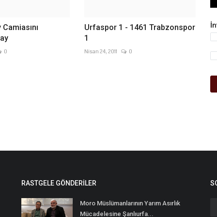
İ
y Camiasını
Urfaspor 1 - 1461 Trabzonspor
lay
1
0
Nisan 24, 2011
0
RASTGELE GÖNDERILER
S
Moro Müslümanlarının Yarım Asırlık
Mücadelesine Şanlıurfa...