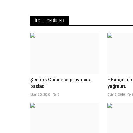
2027 sezonu hazırlıklarının...
İLGILI İÇERIKLER
Şentürk Guinness provasına
F.Bahçe id
başladı
yağmuru
Mart 26, 2010
0
Ekim 7, 2010