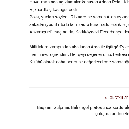
Havalimanında açıklamalar konuşan Adnan Polat, Ki
Rijkaardla çıkacağız dedi.
Polat, şunları söyledi: Rijkaard ne yapsın Allah aşkı
sakatlanıyor. Bir türlü tam kadro kuramadı. Frank Rij
Ankaragücü maçına da, Kadıköydeki Fenerbahçe derbis
Milli takım kampında sakatlanan Arda ile ilgili görüşler
iner inmez öğrendim. Her şeyi değerlendirip, herkesi 
Kulübü olarak daha sonra bir değerlendirme yapacağı
ÖNCEKI HAB
Başkanı Gülpınar, Balıklıgöl platosunda sürdürül
çalışmaları incele