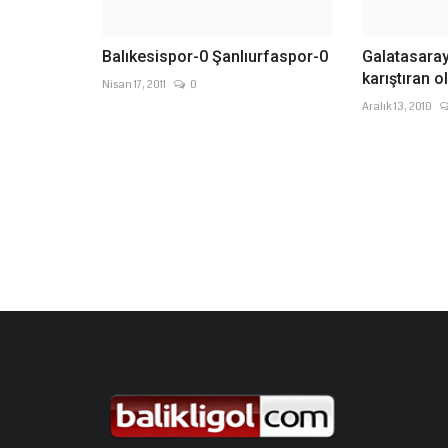
Balıkesispor-0 Şanlıurfaspor-0
Galatasara
karıştıran o
Nisan 17, 2011
0
Aralık 13, 2010