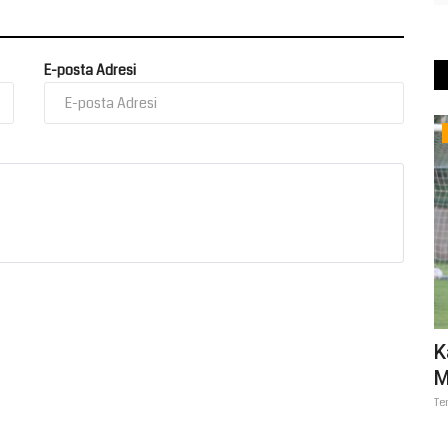
E-posta Adresi
Kültür Sanat
landı:
Gelişim Koleji’nde Birlik ve Beraberlik
K
Günü: 8. Geleneksel...
M
Temmuz 2, 2026
0
Te
faspor, 2026-
Gelişim Koleji’nin gelenekselleşen aşure günü, yoğun katılım ve