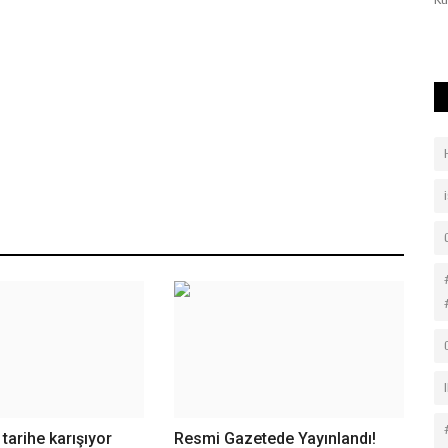
Ku
Şanlıurfa Büyükşehir Belediyesi ile Öz Belediye İş Sendikası,
kadrolu personeli...
tarihe karışıyor
Resmi Gazetede Yayınlandı! ​​​​​​​