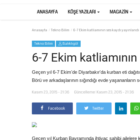
ANASAYFA
KÖŞE YAZILARI
MAGAZIN
Anasayfa
Tekno Bilim
6-7 Ekim katliamının ses kaydı yayınlandı
Tekno Bilim
Balıklıgöl
6-7 Ekim katliamının
Geçen yıl 6-7 Ekim'de Diyarbakır'da kurban eti dağıtı
Börü ve arkadaşlarının sığındığı evde yaşananların s
Kasım 23, 2015 - 21:36
Güncelleme: Kasım 23, 2015 - 21:36
Facebook
Twitter
Geçen yıl Kurban Bayramında ihtiyaç sahibi ailelere k