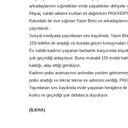
arkadaşlarının sığındıkları evde yaşadıkları dehşete ı
İhtiyaç sahibi ailelere kurban eti dağıtırken PKK/HDPl
Katındaki bir eve sığınan Yasin Börü ve arkadaşlarını
yayınlandı.
Sosyal medyada yayınlanan ses kaydında, Yasin Börü 
155i telefon ile aradığı ve burada geçen konuşmaları i
Ev sahibi kadının yaşanan barbarlık karşısında büyük
şok geçirdiği anlaşılıyor. Buna mukabil 155 imdat hatt
kaldığı, alay ettiği görülüyor.
Kadının polisi aramasının ardından yardım gelmemes
polisi aradığı ve tekrar tekrar ev adresini verdiği, PKK
Yayınlanan ses kaydında evde yaşanan hengâme ile kap
korku ve geçirdiği şok defalarca duyuluyor.
(İLKHA)