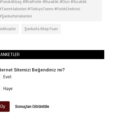
#FarukAkbaş #İthalFıstık #Kuraklık #Don #Sıcaklık
#TarımHaberleri #TürkiyeTarımı #FıstıkÜreticisi
#ŞanlıurfaHaberleri
helikopter
Şanlıurfa Kitap Fuarı
ANKETLER
nternet Sitemizi Beğendiniz mi?
Evet
Hayır
Oy
Sonuçları Görüntüle