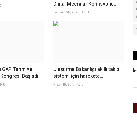
Dijital Mecralar Komisyonu...
0
Temmuz 28, 2020
0
ı GAP Tarım ve
Ulaştırma Bakanlığı akıllı takip
İ
 Kongresi Başladı
sistemi için harekete...
0
Nisan 16, 2018
0