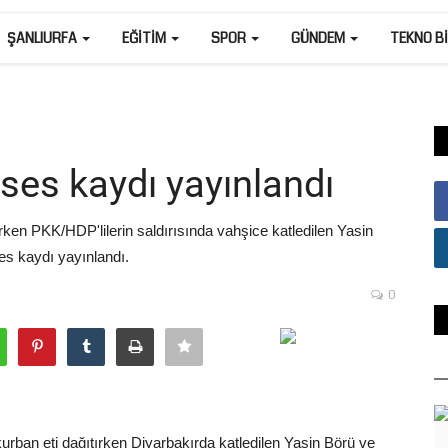
ŞANLIURFA
EĞITIM
SPOR
GÜNDEM
TEKNO B
 ses kaydı yayınlandı
rken PKK/HDP'lilerin saldırısında vahşice katledilen Yasin
es kaydı yayınlandı.
0
urban eti dağıtırken Diyarbakırda katledilen Yasin Börü ve