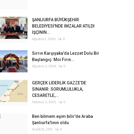
ŞANLIURFA BÜYÜKŞEHİR
BELEDİYESİ'NDE İMZALAR ATILDI
İŞÇİNİN...
Ağustos 7, 2026
0
Sırrın Karşıyaka'da Lezzet Dolu Bir
Başlangıç: Moi Fırın...
Ağustos 3, 2026
0
GERÇEK LİDERLİK GAZZE’DE
SINANIR: SORUMLULUKLA,
CESARETLE,...
Temmuz 3, 2025
0
Ben bilmem eşim bilir'de Araba
Şanlıurfa'lının oldu
Aralık 15, 2012
0