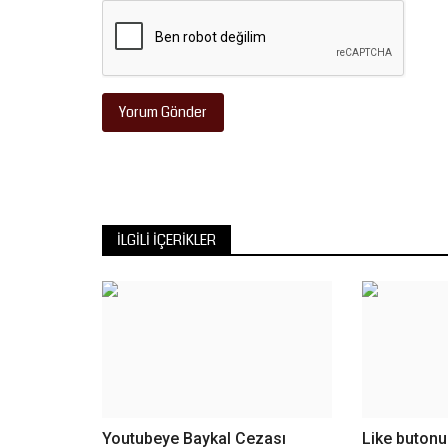
bağlayan 29 kilometrelik...
Yorum Gönder
İLGILI İÇERIKLER
Youtubeye Baykal Cezası
Like butonu 