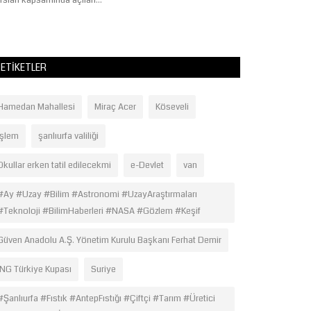
rsları kapsamında açılan...
ameliyatlarla adın
ETIKETLER
Hamedan Mahallesi
Miraç Acer
Köseveli
işlem
şanlıurfa valiliği
Okullar erken tatil edilecekmi
e-Devlet
van
#Ay #Uzay #Bilim #Astronomi #UzayAraştırmaları
#Teknoloji #BilimHaberleri #NASA #Gözlem #Keşif
Güven Anadolu A.Ş. Yönetim Kurulu Başkanı Ferhat Demir
ING Türkiye Kupası
Suriye
#Şanlıurfa #Fıstık #AntepFıstığı #Çiftçi #Tarım #Üretici