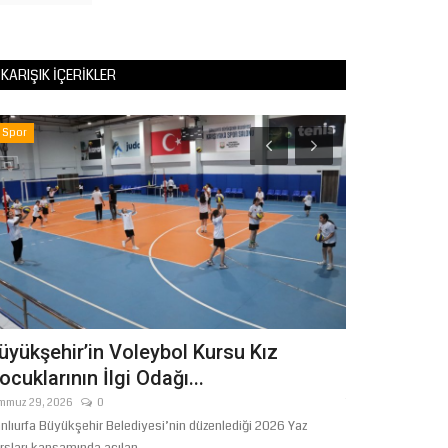
KARIŞIK İÇERIKLER
Spor
Sağlık
üyükşehir’in Voleybol Kursu Kız
Prof. Dr. A
ocuklarının İlgi Odağı...
Özel Muaye
mmuz 29, 2026
0
Temmuz 21, 2026
nlıurfa Büyükşehir Belediyesi’nin düzenlediği 2026 Yaz
Şanlıurfa’da göz sa