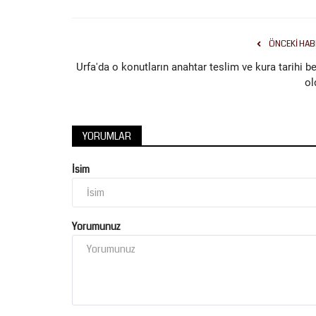
ÖNCEKI HAB
Urfa'da o konutların anahtar teslim ve kura tarihi be
ol
Gündem
YORUMLAR
İsim
Yorumunuz
Büyükşehir’den Kırsala Konforlu
29 Kilometrelik...
Ağustos 3, 2026
0
Şanlıurfa Büyükşehir Belediyesi, Haliliye ve Siverek 