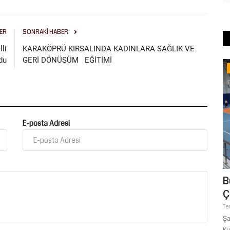
ER
SONRAKI HABER
lli
KARAKÖPRÜ KIRSALINDA KADINLARA SAĞLIK VE
du
GERİ DÖNÜŞÜM EĞİTİMİ
Şanlıurfa
E-posta Adresi
 Ulaşım:
ŞANLIURFA BÜYÜKŞEHİR
B
BELEDİYESİ'NDE İMZALAR ATILDI
Ç
İŞÇİNİN...
Te
ilçelerini
Şa
Ağustos 7, 2026
0