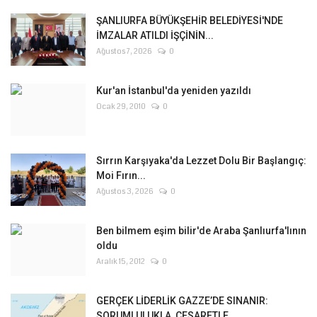
ŞANLIURFA BÜYÜKŞEHİR BELEDİYESİ'NDE
İMZALAR ATILDI İŞÇİNİN...
Ağustos 7, 2026
0
Kur'an İstanbul'da yeniden yazıldı
Ocak 29, 2010
0
Sırrın Karşıyaka'da Lezzet Dolu Bir Başlangıç:
Moi Fırın...
Ağustos 3, 2026
0
Ben bilmem eşim bilir'de Araba Şanlıurfa'lının
oldu
Aralık 15, 2012
0
GERÇEK LİDERLİK GAZZE’DE SINANIR:
SORUMLULUKLA, CESARETLE,...