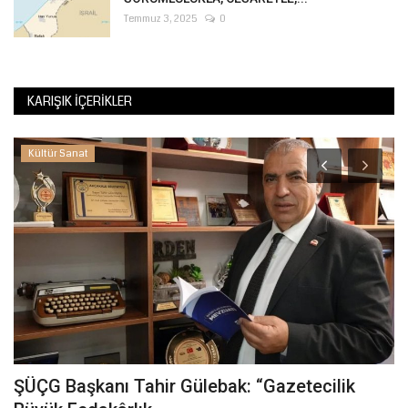
Temmuz 3, 2025
0
KARIŞIK İÇERIKLER
Kültür Sanat
ŞÜÇG Başkanı Tahir Gülebak: “Gazetecilik
Ş