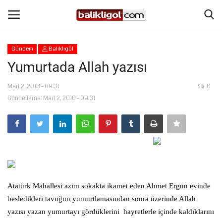
Gündem
Balıklıgöl
Giriş Yap
Kaydol
Yumurtada Allah yazısı
Anasayfa
Mart 2, 2010 - 09:31
0
Güncelleme: Mart 2, 2010 - 09:31
Köşe Yazıları
Magazin
Şanlıurfa
Atatürk Mahallesi azim sokakta ikamet eden Ahmet Ergün evinde
Eğitim
besledikleri tavuğun yumurtlamasından sonra üzerinde Allah
yazısı yazan yumurtayı gördüklerini
hayretlerle içinde kaldıklarını
Spor