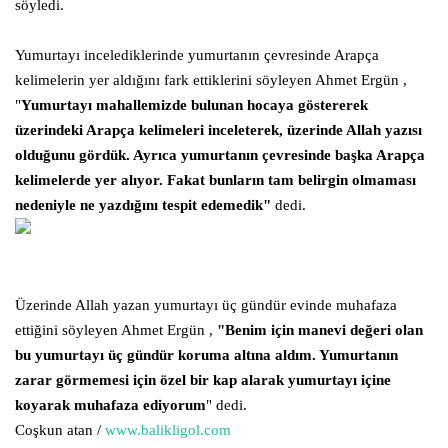
söyledi.
Gündem
Yumurtayı incelediklerinde yumurtanın çevresinde Arapça
kelimelerin yer aldığını fark ettiklerini söyleyen Ahmet Ergün ,
Tekno Bilim
"
Yumurtayı mahallemizde bulunan hocaya göstererek
üzerindeki Arapça kelimeleri inceleterek, üzerinde Allah yazısı
Ekonomi
olduğunu gördük. Ayrıca yumurtanın çevresinde başka Arapça
kelimelerde yer alıyor. Fakat bunların tam belirgin olmaması
Siyaset
nedeniyle ne yazdığını tespit edemedik"
dedi.
Galeriler
Yaşam
Üzerinde Allah yazan yumurtayı üç gündür evinde muhafaza
ettiğini söyleyen Ahmet Ergün ,
"Benim için manevi değeri olan
Künye
bu yumurtayı üç gündür koruma altına aldım. Yumurtanın
zarar görmemesi için özel bir kap alarak yumurtayı içine
Sağlık
koyarak muhafaza ediyorum
" dedi.
Coşkun atan /
www.balikligol.com
İletişim