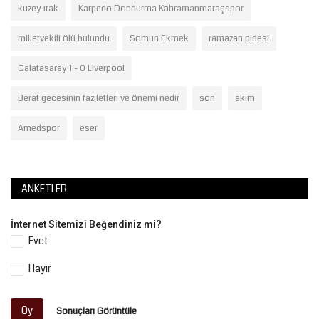
kuzey ırak
Karpedo Dondurma Kahramanmaraşspor
milletvekili ölü bulundu
Somun Ekmek
ramazan pidesi
Galatasaray 1 - 0 Liverpool
Berat gecesinin faziletleri ve önemi nedir
son
akım
Amedspor
eser
ANKETLER
İnternet Sitemizi Beğendiniz mi?
Evet
Hayır
Oy
Sonuçları Görüntüle