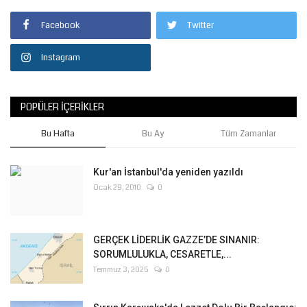
Facebook
Twitter
Instagram
POPÜLER İÇERIKLER
Bu Hafta
Bu Ay
Tüm Zamanlar
Kur'an İstanbul'da yeniden yazıldı
Ocak 29, 2010
0
GERÇEK LİDERLİK GAZZE’DE SINANIR:
SORUMLULUKLA, CESARETLE,...
Temmuz 3, 2025
0