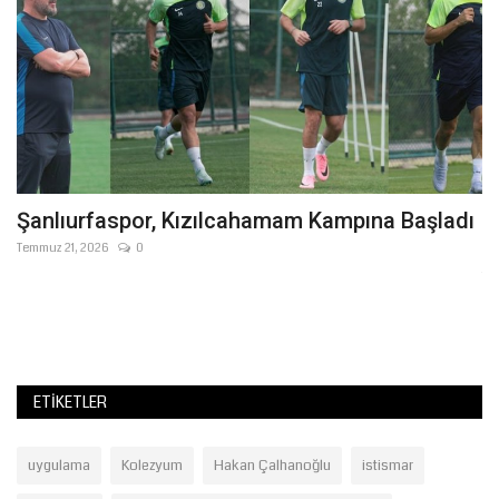
Şanlıurfaspor, Kızılcahamam Kampına Başladı
Ş
T
Temmuz 21, 2026
0
Te
ir
Şa
Uz
ETIKETLER
uygulama
Kolezyum
Hakan Çalhanoğlu
istismar