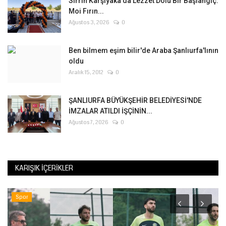
Sırrın Karşıyaka'da Lezzet Dolu Bir Başlangıç:
Moi Fırın...
Ağustos 3, 2026
0
Ben bilmem eşim bilir'de Araba Şanlıurfa'lının
oldu
Aralık 15, 2012
0
ŞANLIURFA BÜYÜKŞEHİR BELEDİYESİ'NDE
İMZALAR ATILDI İŞÇİNİN...
Ağustos 7, 2026
0
KARIŞIK İÇERIKLER
Spor