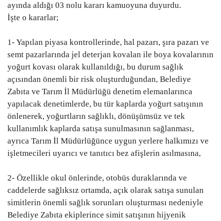
ayında aldığı 03 nolu kararı kamuoyuna duyurdu.
Gündem
İşte o kararlar;
Tekno Bilim
1- Yapılan piyasa kontrollerinde, hal pazarı, şıra pazarı ve
semt pazarlarında jel deterjan kovalan ile boya kovalarının
Ekonomi
yoğurt kovası olarak kullanıldığı, bu durum sağlık
açısından önemli bir risk oluşturduğundan, Belediye
Zabıta ve Tarım İl Müdürlüğü denetim elemanlarınca
Galeriler
yapılacak denetimlerde, bu tür kaplarda yoğurt satışının
önlenerek, yoğurtların sağlıklı, dönüşümsüz ve tek
Siyaset
kullanımlık kaplarda satışa sunulmasının sağlanması,
ayrıca Tarım İl Müdürlüğünce uygun yerlere halkımızı ve
Künye
işletmecileri uyarıcı ve tanıtıcı bez afişlerin asılmasına,
Yaşam
2- Özellikle okul önlerinde, otobüs duraklarında ve
caddelerde sağlıksız ortamda, açık olarak satışa sunulan
İletişim
simitlerin önemli sağlık sorunları oluşturması nedeniyle
Belediye Zabıta ekiplerince simit satışının hijyenik
Sağlık