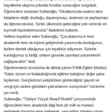
hayallerine ulaşma yolunda fırsatlar sunacağını vurguladı.
Kültür Sanat
Öğrencilere seslenen Sultanoğlu, “Okullarınızda sadece ders
kitaplarını değil; dostluğu, dayanışmayı, üretmeyi ve paylaşmayı
da öğreneceksiniz. Sizler, ülkemizin geleceğine yön verecek en
kıymetli hazinelerimizsiniz” ifadelerini kullandı.
Velilere teşekkür eden Sultanoğlu, “Çocuklarımızın hem
akademik hem de kişisel gelişiminde yanımızda durduğunuz,
bizlere destek olduğunuz için teşekkür ediyorum. Sizlerle
kurduğumuz iş birliği, onların güvenle yarınlara yürümelerini
sağlayacaktır” dedi.
Öğretmenlerin özverisine de dikkat çeken İl Milli Eğitim Müdürü,
“Sabır, özveri ve fedakârlığınızla eğitime kattığınız değer paha
biçilemez. Gençlerimizi yetiştirirken gösterdiğiniz gayret ve
sevgi için sizlere gönülden şükranlarımı sunuyorum” sözlerine
yer verdi.
Sultanoğlu, “Türkiye Yüzyılı Maarif Modeli” çerçevesinde
öğrencilerin hem akademik bilgi hem de milli ve manevi
değerlerle donatılacağını belirterek, yeni eğitim öğretim yılının