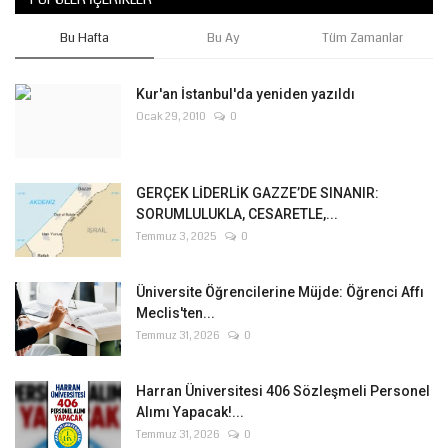
Bu Hafta
Bu Ay
Tüm Zamanlar
Kur'an İstanbul'da yeniden yazıldı
Ocak 29, 2010
0
GERÇEK LİDERLİK GAZZE’DE SINANIR:
SORUMLULUKLA, CESARETLE,...
Temmuz 3, 2025
0
Üniversite Öğrencilerine Müjde: Öğrenci Affı
Meclis'ten...
Temmuz 31, 2026
0
Harran Üniversitesi 406 Sözleşmeli Personel
Alımı Yapacak!...
Temmuz 31, 2026
0