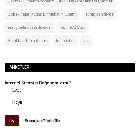
Çakmak Çimento Yönetim Kurulu Başkanı Mustafa Çakmak
Göbeklitepe: Kutsal Bir Mekanın Gizemi
suruç belediyesi
suruç belediyesi duvarlar
Ağrı 1970 Spor
Berat kandilinin önemi
tcmb istifa
van
ANKETLER
İnternet Sitemizi Beğendiniz mi?
Evet
Hayır
Oy
Sonuçları Görüntüle