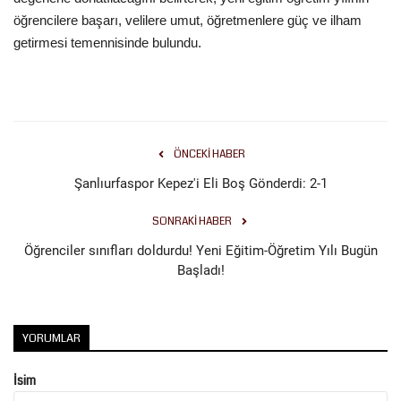
öğrencilere başarı, velilere umut, öğretmenlere güç ve ilham
getirmesi temennisinde bulundu.
ÖNCEKI HABER
Şanlıurfaspor Kepez'i Eli Boş Gönderdi: 2-1
SONRAKI HABER
Öğrenciler sınıfları doldurdu! Yeni Eğitim-Öğretim Yılı Bugün
Başladı!
YORUMLAR
İsim