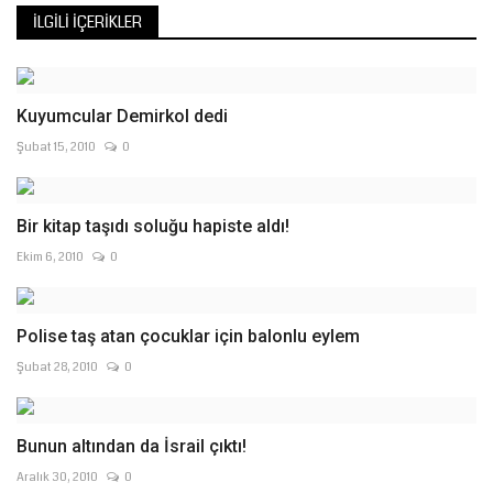
İLGILI İÇERIKLER
Kuyumcular Demirkol dedi
Şubat 15, 2010
0
Bir kitap taşıdı soluğu hapiste aldı!
Ekim 6, 2010
0
Polise taş atan çocuklar için balonlu eylem
Şubat 28, 2010
0
Bunun altından da İsrail çıktı!
Aralık 30, 2010
0