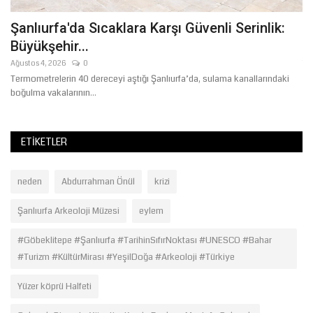
Şanlıurfa'da Sıcaklara Karşı Güvenli Serinlik:
Ş
Büyükşehir...
K
Ağustos 4, 2026
0
Te
Termometrelerin 40 dereceyi aştığı Şanlıurfa’da, sulama kanallarındaki
Şa
boğulma vakalarının...
huz
ETIKETLER
neden
Abdurrahman Önül
krizi
Şanlıurfa Arkeoloji Müzesi
eylem
#Göbeklitepe #Şanlıurfa #TarihinSıfırNoktası #UNESCO #Bahar
#Turizm #KültürMirası #YeşilDoğa #Arkeoloji #Türkiye
Yüzer köprü Halfeti