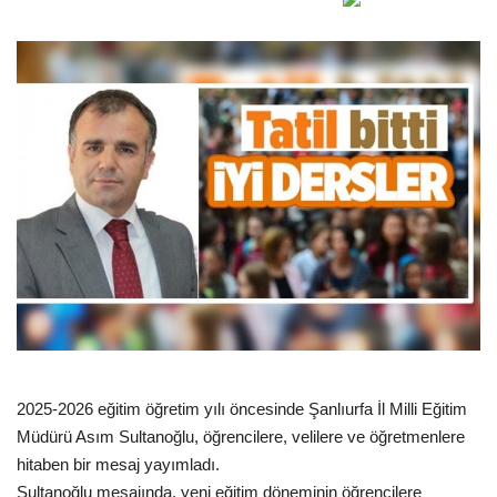
Gündem
Tekno Bilim
Ekonomi
Siyaset
Galeriler
Yaşam
Künye
2025-2026 eğitim öğretim yılı öncesinde Şanlıurfa İl Milli Eğitim
Sağlık
Müdürü Asım Sultanoğlu, öğrencilere, velilere ve öğretmenlere
hitaben bir mesaj yayımladı.
İletişim
Sultanoğlu mesajında, yeni eğitim döneminin öğrencilere