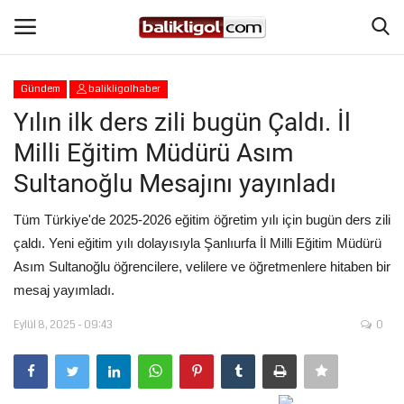
Gündem
balikligolhaber
Giriş Yap
Kaydol
Yılın ilk ders zili bugün Çaldı. İl
Milli Eğitim Müdürü Asım
Anasayfa
Sultanoğlu Mesajını yayınladı
Köşe Yazıları
Tüm Türkiye'de 2025-2026 eğitim öğretim yılı için bugün ders zili
çaldı. Yeni eğitim yılı dolayısıyla Şanlıurfa İl Milli Eğitim Müdürü
Magazin
Asım Sultanoğlu öğrencilere, velilere ve öğretmenlere hitaben bir
mesaj yayımladı.
Şanlıurfa
Eylül 8, 2025 - 09:43
0
Eğitim
Spor