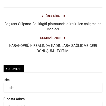
Kültür Sanat
ÖNCEKI HABER
Başkanı Gülpınar, Balıklıgöl platosunda sürdürülen çalışmaları
inceledi
SONRAKI HABER
KARAKÖPRÜ KIRSALINDA KADINLARA SAĞLIK VE GERİ
DÖNÜŞÜM EĞİTİMİ
YORUMLAR
İsim
E-posta Adresi