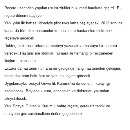
Reçete üzerinden yapılan usulsüzlükler hükümeti harekete geçirdi. E-
Gündem
reçete dönemi başlıyor.
Yeni yılın ilk haftası itibariyle pilot uygulama başlayacak. 2012 sonuna
Tekno Bilim
kadar da tüm özel hastaneler ve üniversite hastaneleri elektronik
reçeteye geçecek.
Ekonomi
Doktor, elektronik ortamda reçeteyi yazacak ve hastaya bir numara
verecek. Hastalar ise aldıkları numara ile herhangi bir eczaneden
Siyaset
ilaçlarını alabilecek.
Galeriler
Eczacı da hastanın numarasını girdiğinde hangi hastaneden geldiğini,
hangi doktorun baktığını ve yazılan ilaçları görecek.
Yaşam
Uygulamayla, Sosyal Güvenlik Kurumu'na da denetim kolaylığı
sağlanacak. Böylece kurum, eczaneleri ve doktorları yakından
Künye
izleyebilecek.
Yani Sosyal Güvenlik Kurumu, sahte reçete, gereksiz tetkik ve
Sağlık
muayene gibi suistimallerin önüne geçebilecek.
İletişim