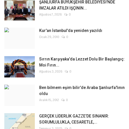
ŞANLIURFA BÜYÜKŞEHİR BELEDİYESİ'NDE
İMZALAR ATILDI İŞÇİNİN...
Ağustos 7, 2026
0
Kur'an İstanbul'da yeniden yazıldı
Ocak 29, 2010
0
Sırrın Karşıyaka'da Lezzet Dolu Bir Başlangıç:
Moi Fırın...
Ağustos 3, 2026
0
Ben bilmem eşim bilir'de Araba Şanlıurfa'lının
oldu
Aralık 15, 2012
0
GERÇEK LİDERLİK GAZZE’DE SINANIR:
SORUMLULUKLA, CESARETLE,...
Temmuz 3, 2025
0