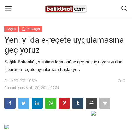
Sağlık
Balıklıgöl
Giriş Yap
Kaydol
Yeni yılda e-reçete uygulamasına
geçiyoruz
Anasayfa
Sağlık Bakanlığı, suistimallerin önüne geçmek için yeni yıldan
Köşe Yazıları
itibaren e-reçete uygulaması başlatıyor.
Aralık 29, 2011 - 07:24
0
Magazin
Güncelleme: Aralık 29, 2011 - 07:24
Şanlıurfa
Eğitim
Spor