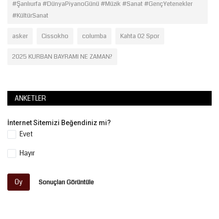
#Şanlıurfa #DünyaPiyanoGünü #Müzik #Sanat #GençYetenekler
#KültürSanat
asker
Cissokho
columba
Kahta 02 Spor
2025 KURBAN BAYRAMI NE ZAMAN?
ANKETLER
İnternet Sitemizi Beğendiniz mi?
Evet
Hayır
Oy
Sonuçları Görüntüle