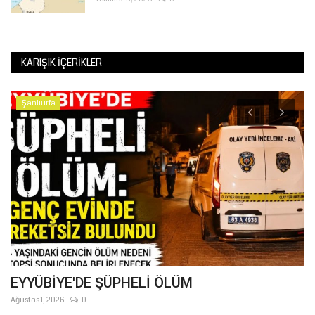
KARIŞIK İÇERIKLER
Şanlıurfa
EYYÜBİYE'DE ŞÜPHELİ ÖLÜM
S
M
Ağustos 1, 2026
0