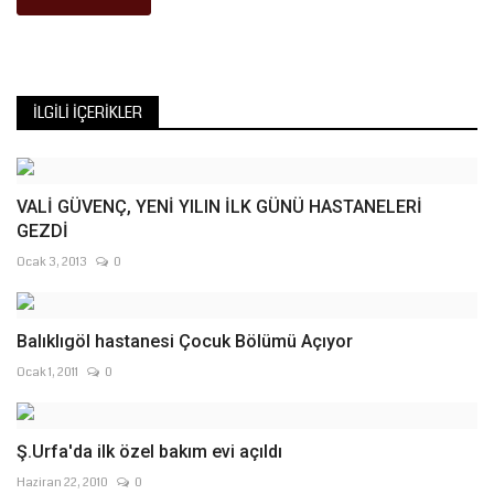
İLGILI İÇERIKLER
VALİ GÜVENÇ, YENİ YILIN İLK GÜNÜ HASTANELERİ
GEZDİ
Ocak 3, 2013
0
Balıklıgöl hastanesi Çocuk Bölümü Açıyor
Ocak 1, 2011
0
Ş.Urfa'da ilk özel bakım evi açıldı
Haziran 22, 2010
0