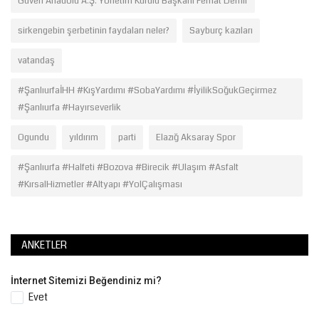
Güven Anadolu A.Ş. Yönetim Kurulu Başkanı Ferhat Demir
sirkengebin şerbetinin faydaları neler?
Sayburç kazıları
vatandaş
#ŞanlıurfaİHH #KışYardımı #SobaYardımı #İyilikSoğukGeçirmez
#Şanlıurfa #Hayırseverlik
Ogundu
yıldırım
parti
Elazığ Aksaray Spor
#Şanlıurfa #Halfeti #Bozova #Birecik #Ulaşım #Asfalt
#KırsalHizmetler #Altyapı #YolÇalışması
ANKETLER
İnternet Sitemizi Beğendiniz mi?
Evet