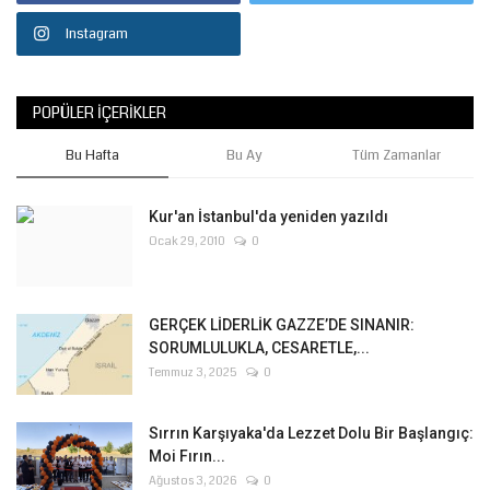
Instagram
POPÜLER İÇERIKLER
Bu Hafta
Bu Ay
Tüm Zamanlar
Kur'an İstanbul'da yeniden yazıldı
Ocak 29, 2010
0
GERÇEK LİDERLİK GAZZE’DE SINANIR:
SORUMLULUKLA, CESARETLE,...
Temmuz 3, 2025
0
Sırrın Karşıyaka'da Lezzet Dolu Bir Başlangıç:
Moi Fırın...
Ağustos 3, 2026
0