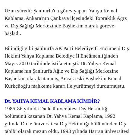
Gündem
Uzun süredir Şanlıurfa'da görev yapan
Yahya Kemal
Kablama, Ankara'nın Çankaya ilçesindeki Topraklık Ağız
Tekno Bilim
ve Diş Sağlığı Merkezinde Başhekim olarak göreve
başladı.
Ekonomi
Bilindiği gibi Şanlıurfa AK Parti Belediye İl Encümeni Diş
Hekimi Yahya Kaplama Belediye İl Encümenliğinden
Siyaset
Mayıs 2010 tarihinde istifa etmişti. Dt. Yahya Kemal
Kaplama'nın Şanlıurfa Ağız ve Diş Sağlığı Merkezine
Galeriler
Başhekim olarak atanmış, Ancak eski Başhekim Kemal
Kürkçüoğlu mahkeme kararı ile yürütmeyi durdurmuştu.
Yaşam
Dt. YAHYA KEMAL KABLAMA KİMDİR?
Künye
1985-86 yılında Dicle üniversitesi Diş Hekimliği
bölümünü kazanan Dt. Yahya Kemal Kaplama, 1992
Sağlık
yılında Dicle üniversitesi Diş Hekimliği bölümünden Diş
tabibi olarak mezun oldu. 1993 yılında Harran üniversitesi
İletişim