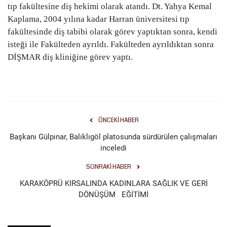
tıp fakültesine diş hekimi olarak atandı. Dt. Yahya Kemal
Kaplama, 2004 yılına kadar Harran üniversitesi tıp
Kültür Sanat
fakültesinde diş tabibi olarak görev yaptıktan sonra, kendi
isteği ile Fakülteden ayrıldı. Fakülteden ayrıldıktan sonra
DİŞMAR diş kliniğine görev yaptı.
ÖNCEKI HABER
Başkanı Gülpınar, Balıklıgöl platosunda sürdürülen çalışmaları
inceledi
SONRAKI HABER
KARAKÖPRÜ KIRSALINDA KADINLARA SAĞLIK VE GERİ
DÖNÜŞÜM EĞİTİMİ