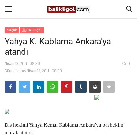
Sağlık
Balıklıgöl
Giriş Yap
Kaydol
Yahya K. Kablama Ankara'ya
atandı
Anasayfa
Nisan 13, 2011 - 08:39
0
Köşe Yazıları
Güncelleme: Nisan 13, 2011 - 08:39
Magazin
Şanlıurfa
Eğitim
Diş hekimi Yahya Kemal Kablama Ankara'ya başhekim
Spor
olarak atandı.