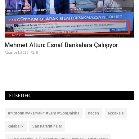
Mehmet Altun: Esnaf Bankalara Çalışıyor
B
Y
Ağustos 1, 2026
0
Te
Şa
hab
ETIKETLER
#Motorin #Akaryakıt #Zam #SonDakika
neden
akçakale
kalabalık
Sait Karafırtınalar