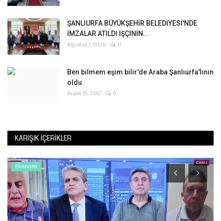
ŞANLIURFA BÜYÜKŞEHİR BELEDİYESİ'NDE
İMZALAR ATILDI İŞÇİNİN...
Ağustos 7, 2026
0
Ben bilmem eşim bilir'de Araba Şanlıurfa'lının
oldu
Aralık 15, 2012
0
KARIŞIK İÇERIKLER
Ekonomi