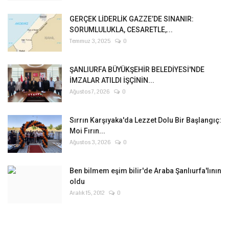
GERÇEK LİDERLİK GAZZE’DE SINANIR:
SORUMLULUKLA, CESARETLE,...
Temmuz 3, 2025
0
ŞANLIURFA BÜYÜKŞEHİR BELEDİYESİ'NDE
İMZALAR ATILDI İŞÇİNİN...
Ağustos 7, 2026
0
Sırrın Karşıyaka'da Lezzet Dolu Bir Başlangıç:
Moi Fırın...
Ağustos 3, 2026
0
Ben bilmem eşim bilir'de Araba Şanlıurfa'lının
oldu
Aralık 15, 2012
0