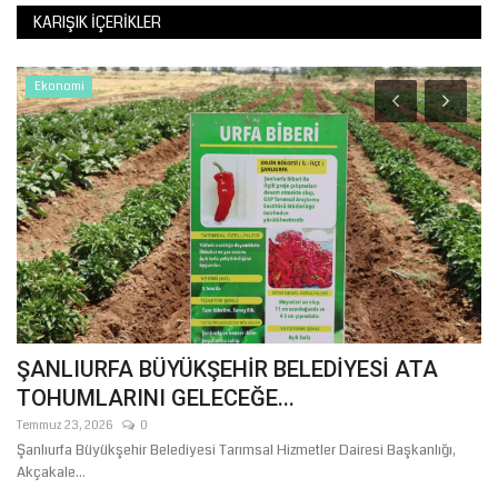
KARIŞIK İÇERIKLER
Ekonomi
ŞANLIURFA BÜYÜKŞEHİR BELEDİYESİ ATA
M
TOHUMLARINI GELECEĞE...
M
Temmuz 23, 2026
0
Ha
i
Şanlıurfa Büyükşehir Belediyesi Tarımsal Hizmetler Dairesi Başkanlığı,
Fi
Akçakale...
var