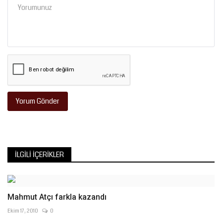
Yorum Gönder
İLGILI İÇERIKLER
Mahmut Atçı farkla kazandı
Ekim 17, 2010
0