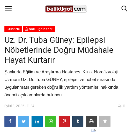
Gündem
balikligolhaber
Giriş Yap
Kaydol
Uz. Dr. Tuba Güney: Epilepsi
Nöbetlerinde Doğru Müdahale
Anasayfa
Hayat Kurtarır
Köşe Yazıları
Şanlıurfa Eğitim ve Araştırma Hastanesi Klinik Nörofizyoloji
Uzmanı Uz. Dr. Tuba GÜNEY, epilepsi ve nöbet sırasında
Şanlıurfa
uygulanması gereken doğru ilk yardım yöntemleri hakkında
önemli açıklamalarda bulundu.
Eğitim
Eylül 2, 2025 - 11:24
0
Magazin
Spor