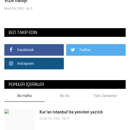
Vize halayı
Mart 28, 2010
0
BIZI TAKIP EDIN
Facebook
Twitter
Instagram
POPÜLER İÇERIKLER
Bu Hafta
Bu Ay
Tüm Zamanlar
Kur'an İstanbul'da yeniden yazıldı
Ocak 29, 2010
0