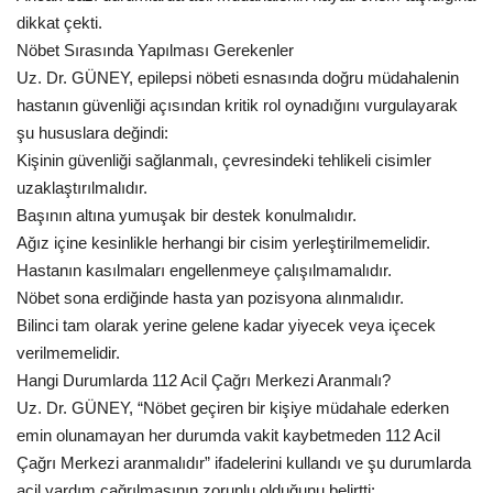
dikkat çekti.
Kültür Sanat
Nöbet Sırasında Yapılması Gerekenler
Uz. Dr. GÜNEY, epilepsi nöbeti esnasında doğru müdahalenin
hastanın güvenliği açısından kritik rol oynadığını vurgulayarak
şu hususlara değindi:
Kişinin güvenliği sağlanmalı, çevresindeki tehlikeli cisimler
uzaklaştırılmalıdır.
Başının altına yumuşak bir destek konulmalıdır.
Ağız içine kesinlikle herhangi bir cisim yerleştirilmemelidir.
Hastanın kasılmaları engellenmeye çalışılmamalıdır.
Nöbet sona erdiğinde hasta yan pozisyona alınmalıdır.
Bilinci tam olarak yerine gelene kadar yiyecek veya içecek
verilmemelidir.
Hangi Durumlarda 112 Acil Çağrı Merkezi Aranmalı?
Uz. Dr. GÜNEY, “Nöbet geçiren bir kişiye müdahale ederken
emin olunamayan her durumda vakit kaybetmeden 112 Acil
Çağrı Merkezi aranmalıdır” ifadelerini kullandı ve şu durumlarda
acil yardım çağrılmasının zorunlu olduğunu belirtti: