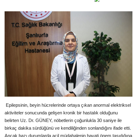
Gündem
Tekno Bilim
Ekonomi
Galeriler
Siyaset
Künye
Yaşam
Epilepsinin, beyin hücrelerinde ortaya çıkan anormal elektriksel
aktiviteler sonucunda gelişen kronik bir hastalık olduğunu
İletişim
belirten Uz. Dr. GÜNEY, nöbetlerin çoğunlukla 30 saniye ile
birkaç dakika sürdüğünü ve kendiliğinden sonlandığını ifade etti.
Sağlık
Ancak bazı durumlarda acil müdahalenin hayati önem taşıdığına