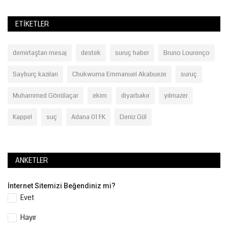
ETIKETLER
demirtaştan mesaj
destek
suruç haber
Bruno Lourenço
Sayburç kazıları
Chukwuma Emmanuel Akabueze
suruç
Muhammed Gönülaçar
ekim
diyarbakır
yılmazer
Kappel
suç
Adana 01 FK
Deniz Gül
ANKETLER
İnternet Sitemizi Beğendiniz mi?
Evet
Hayır