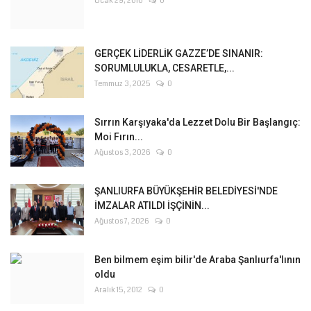
Ocak 29, 2010
0
GERÇEK LİDERLİK GAZZE’DE SINANIR:
SORUMLULUKLA, CESARETLE,...
Temmuz 3, 2025
0
Sırrın Karşıyaka'da Lezzet Dolu Bir Başlangıç:
Moi Fırın...
Ağustos 3, 2026
0
ŞANLIURFA BÜYÜKŞEHİR BELEDİYESİ'NDE
İMZALAR ATILDI İŞÇİNİN...
Ağustos 7, 2026
0
Ben bilmem eşim bilir'de Araba Şanlıurfa'lının
oldu
Aralık 15, 2012
0