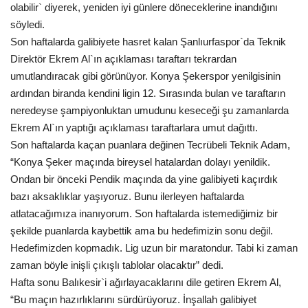
olabilir` diyerek, yeniden iyi günlere döneceklerine inandığını
Gündem
söyledi.
Son haftalarda galibiyete hasret kalan Şanlıurfaspor`da Teknik
Tekno Bilim
Direktör Ekrem Al`ın açıklaması taraftarı tekrardan
umutlandıracak gibi görünüyor. Konya Şekerspor yenilgisinin
Ekonomi
ardından biranda kendini ligin 12. Sırasında bulan ve taraftarın
neredeyse şampiyonluktan umudunu keseceği şu zamanlarda
Siyaset
Ekrem Al`ın yaptığı açıklaması taraftarlara umut dağıttı.
Son haftalarda kaçan puanlara değinen Tecrübeli Teknik Adam,
“Konya Şeker maçında bireysel hatalardan dolayı yenildik.
Galeriler
Ondan bir önceki Pendik maçında da yine galibiyeti kaçırdık
bazı aksaklıklar yaşıyoruz. Bunu ilerleyen haftalarda
Yaşam
atlatacağımıza inanıyorum. Son haftalarda istemediğimiz bir
şekilde puanlarda kaybettik ama bu hedefimizin sonu değil.
Künye
Hedefimizden kopmadık. Lig uzun bir maratondur. Tabi ki zaman
zaman böyle inişli çıkışlı tablolar olacaktır” dedi.
Sağlık
Hafta sonu Balıkesir`i ağırlayacaklarını dile getiren Ekrem Al,
“Bu maçın hazırlıklarını sürdürüyoruz. İnşallah galibiyet
İletişim