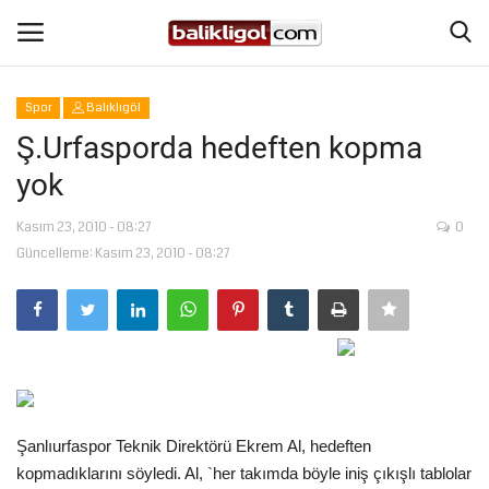
Spor
Balıklıgöl
Giriş Yap
Kaydol
Ş.Urfasporda hedeften kopma
yok
Anasayfa
Kasım 23, 2010 - 08:27
0
Köşe Yazıları
Güncelleme: Kasım 23, 2010 - 08:27
Magazin
Şanlıurfa
Eğitim
Şanlıurfaspor Teknik Direktörü Ekrem Al, hedeften
Spor
kopmadıklarını söyledi. Al, `her takımda böyle iniş çıkışlı tablolar