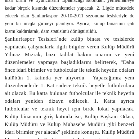
idari birim ve oyuncuların toplanacağı salondan, yemekhaneye
kadar birçok kısımda düzenlemeler yapacak. 2. Ligde mücadele
Gündem
edecek olan Şanlıurfaspor, 20-10-2011 sezonuna tesisleriyle de
yeni bir imajla girmeyi planlıyor. Ayrıca, kulüp binasının çatı
Tekno Bilim
kısmı kaldırılarak, dam statüsünü dönüştürüldü.
Şanlıurfaspor Tesisleri`nde kulüp binası ve tesislerde
Ekonomi
yapılacak çalışmalarla ilgili bilgiler veren Kulüp Müdürü
Yılmaz Mızrak, bazı tadilat bakım onarım ve yeni
Siyaset
düzenlemeler yapmaya başladıklarını belirterek, "Daha
önce idari birimler ve futbolcular ile teknik heyetin odaları
Galeriler
kulübün 1. katında yer alıyordu.
Yapacağımız yeni
düzenlemelerle 1. Kat sadece teknik heyetle futbolculara
Yaşam
ait olacak. Bu katta bulunan futbolcular ile teknik heyetin
odaları yeniden dizayn edilecek.
1. Katta ayrıca
Künye
futbolcular ve teknik heyet için birde lokal yapılacak.
Kulüp binasının giriş katında ise, Kulüp Başkanı Odası,
Sağlık
Kulüp Müdürü ve Kulüp Muhasebe Müdürü gibi benzeri
idari birimler yer alacak" şeklinde konuştu. Kulüp Müdürü
İletişim