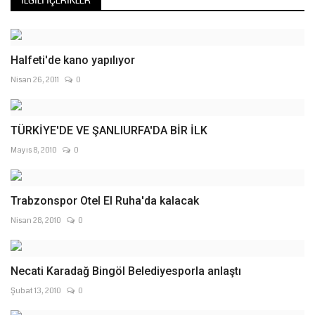
İLGILI İÇERIKLER
Halfeti'de kano yapılıyor
Nisan 26, 2011
0
TÜRKİYE'DE VE ŞANLIURFA'DA BİR İLK
Mayıs 8, 2010
0
Trabzonspor Otel El Ruha'da kalacak
Nisan 28, 2010
0
Necati Karadağ Bingöl Belediyesporla anlaştı
Şubat 13, 2010
0