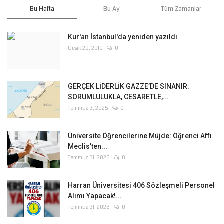
Bu Hafta
Bu Ay
Tüm Zamanlar
Kur'an İstanbul'da yeniden yazıldı
Ocak 29, 2010
0
GERÇEK LİDERLİK GAZZE’DE SINANIR:
SORUMLULUKLA, CESARETLE,...
Temmuz 3, 2025
0
Üniversite Öğrencilerine Müjde: Öğrenci Affı
Meclis'ten...
Temmuz 31, 2026
0
Harran Üniversitesi 406 Sözleşmeli Personel
Alımı Yapacak!...
Temmuz 31, 2026
0