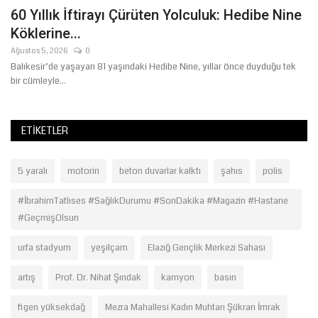
60 Yıllık İftirayı Çürüten Yolculuk: Hedibe Nine
M
Köklerine...
G
Ağustos 5, 2026
0
Te
a
Balıkesir’de yaşayan 81 yaşındaki Hedibe Nine, yıllar önce duyduğu tek
Me
bir cümleyle...
ta
ETIKETLER
5 yaralı
motorin
beton duvarlar kalktı
şahıs
polis
#İbrahimTatlıses #SağlıkDurumu #SonDakika #Magazin #Hastane
#GeçmişOlsun
urfa stadyum
yeşilçam
Elazığ Gençlik Merkezi Sahası
artış
Prof. Dr. Nihat Şındak
kamyon
basın
figen yüksekdağ
Mezra Mahallesi Kadın Muhtarı Şükran İmrak