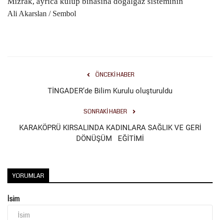
Mızrak, ayrıca kulüp binasına doğalgaz sisteminin
Ali Akarslan / Sembol
Kültür Sanat
ÖNCEKI HABER
TİNGADER’de Bilim Kurulu oluşturuldu
SONRAKI HABER
KARAKÖPRÜ KIRSALINDA KADINLARA SAĞLIK VE GERİ
DÖNÜŞÜM EĞİTİMİ
YORUMLAR
İsim