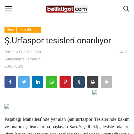
Spor
Balıklıgöl
Giriş Yap
Kaydol
Ş.Urfaspor tesisleri onarılıyor
Anasayfa
Temmuz 13, 2010 - 08:01
0
Güncelleme: Temmuz 13,
2010 - 08:01
Köşe Yazıları
Magazin
Şanlıurfa
Eğitim
Paşabağı Mahallesi`nde yer alan Şanlıurfaspor Tesislerinde bakım
ve onarım çalışmalarına başlayan Sarı-Yeşilli ekip, tesiste odaları,
Spor