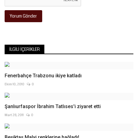
Yorum Gönder
İLGILI İÇERIKLER
Fenerbahçe Trabzonu ikiye katladı
Ekim 10, 2010
0
Şanlıurfaspor İbrahim Tatlıses'i ziyaret etti
Mart 28, 2011
0
Beşiktaş Malyi renklerine bağladı!