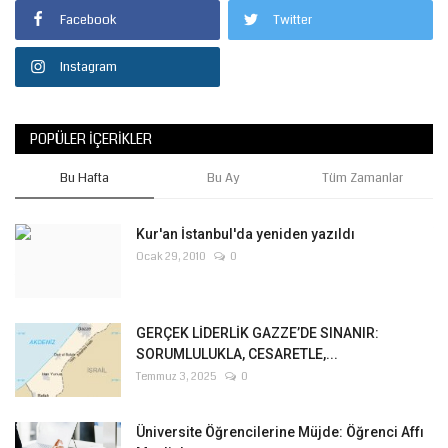
Facebook
Twitter
Instagram
POPÜLER İÇERIKLER
Bu Hafta
Bu Ay
Tüm Zamanlar
Kur'an İstanbul'da yeniden yazıldı
Ocak 29, 2010
0
GERÇEK LİDERLİK GAZZE’DE SINANIR:
SORUMLULUKLA, CESARETLE,...
Temmuz 3, 2025
0
Üniversite Öğrencilerine Müjde: Öğrenci Affı