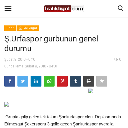
Spor
Balıklıgöl
Giriş Yap
Kaydol
Ş.Urfaspor gurbunun genel
durumu
Anasayfa
Şubat 9, 2010 - 04:01
0
Köşe Yazıları
Güncelleme: Şubat 9, 2010 - 04:01
Şanlıurfa
Eğitim
Magazin
Grupta galip gelen tek takım Şanlıurfaspor oldu. Deplasmanda
Spor
Etimesgut Şekersporu 3 golle geçen Şanlıurfaspor averajla