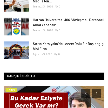
Meclis'ten...
Temmuz 31, 2026
0
Harran Üniversitesi 406 Sözleşmeli Personel
Alımı Yapacak!...
Temmuz 31, 2026
0
Sırrın Karşıyaka'da Lezzet Dolu Bir Başlangıç:
Moi Fırın...
Ağustos 3, 2026
0
KARIŞIK İÇERIKLER
Eğitim