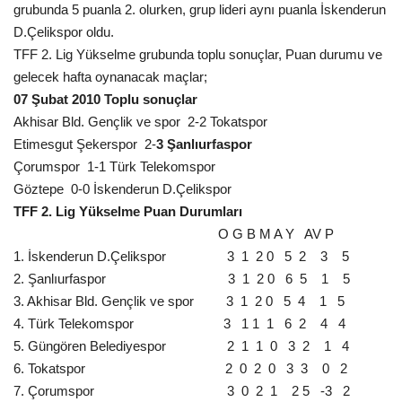
grubunda 5 puanla 2. olurken, grup lideri aynı puanla İskenderun
Gündem
D.Çelikspor oldu.
TFF 2. Lig Yükselme grubunda toplu sonuçlar, Puan durumu ve
Tekno Bilim
gelecek hafta oynanacak maçlar;
07 Şubat 2010 Toplu sonuçlar
Ekonomi
Akhisar Bld. Gençlik ve spor
2-2 Tokatspor
Etimesgut Şekerspor
2-
3 Şanlıurfaspor
Galeriler
Çorumspor
1-1 Türk Telekomspor
Göztepe
0-0 İskenderun D.Çelikspor
TFF 2. Lig Yükselme Puan Durumları
Siyaset
O G B M A Y
AV P
1. İskenderun D.Çelikspor
3
1
2 0
5
2
3
5
Künye
2. Şanlıurfaspor
3
1
2 0
6
5
1
5
3. Akhisar Bld. Gençlik ve spor
3
1
2 0
5
4
1
5
Yaşam
4. Türk Telekomspor
3
1 1
1
6
2
4
4
5. Güngören Belediyespor
2
1
1
0
3
2
1
4
İletişim
6. Tokatspor
2
0
2
0
3
3
0
2
7. Çorumspor
3
0
2
1
2 5
-3
2
Sağlık