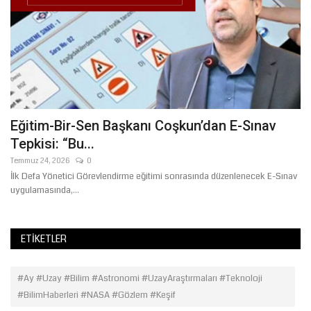
:
Eğitim-Bir-Sen Başkanı Coşkun’dan E-Sınav
Y
Tepkisi: “Bu...
T
Temmuz 24, 2026
0
Ni
n
İlk Defa Yönetici Görevlendirme eğitimi sonrasında düzenlenecek E-Sınav
uygulamasında,...
ETIKETLER
#Ay #Uzay #Bilim #Astronomi #UzayAraştırmaları #Teknoloji
#BilimHaberleri #NASA #Gözlem #Keşif