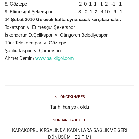
8. Göztepe
2
0
1
1
1
2
-1
1
9. Etimesgut Şekerspor
3
0
1
2
4 10
-6
1
Kültür Sanat
14 Şubat 2010 Gelecek hafta oynanacak karşılaşmalar.
Tokatspor
v
Etimesgut Şekerspor
İskenderun D.Çelikspor
v
Güngören Belediyespor
Türk Telekomspor
v
Göztepe
Şanlıurfaspor
v
Çorumspor
Ahmet Demir /
www.balikligol.com
ÖNCEKI HABER
Tarihi han yok oldu
SONRAKI HABER
KARAKÖPRÜ KIRSALINDA KADINLARA SAĞLIK VE GERİ
DÖNÜŞÜM EĞİTİMİ