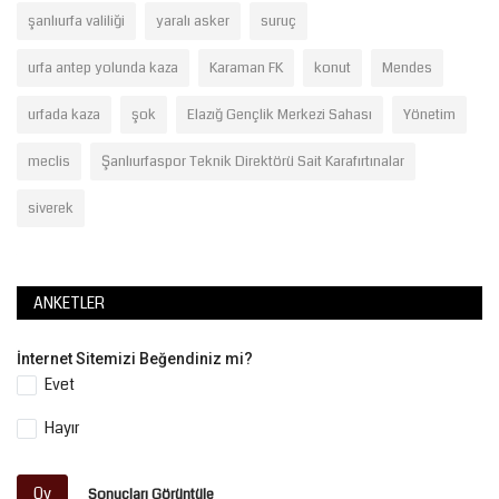
şanlıurfa valiliği
yaralı asker
suruç
urfa antep yolunda kaza
Karaman FK
konut
Mendes
urfada kaza
şok
Elazığ Gençlik Merkezi Sahası
Yönetim
meclis
Şanlıurfaspor Teknik Direktörü Sait Karafırtınalar
siverek
ANKETLER
İnternet Sitemizi Beğendiniz mi?
Evet
Hayır
Oy
Sonuçları Görüntüle