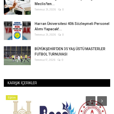
Meclis'ten...
Temmuz 31, 2026
0
Harran Üniversitesi 406 Sözleşmeli Personel
Alımı Yapacak!...
Temmuz 31, 2026
0
BÜYÜKŞEHİR’DEN 35 YAŞ ÜSTÜ MASTERLER
FUTBOL TURNUVASI
Temmuz 17, 2026
0
KARIŞIK İÇERIKLER
Eğitim