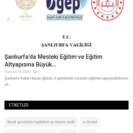
Şanlıurfa'da Mesleki Eğitim ve Eğitim
V
Altyapısına Büyük...
A
Haziran 29, 2026
0
Te
Şanlıurfa Valisi Hasan Şıldak, il genelinde mesleki eğitimin güçlendirilmesi
Mi
ve...
ge
ETIKETLER
Berat gecesinin faziletleri ve önemi nedir
e-Devlet