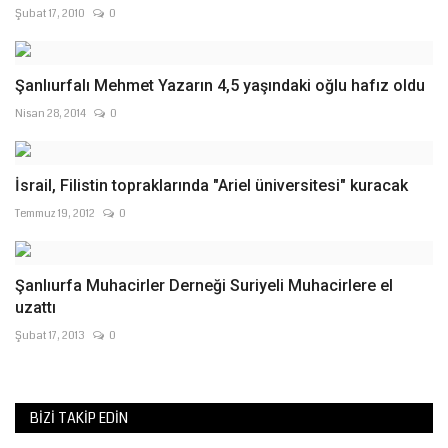
Şubat 17, 2010
0
Şanlıurfalı Mehmet Yazarın 4,5 yaşındaki oğlu hafız oldu
Nisan 28, 2014
0
İsrail, Filistin topraklarında "Ariel üniversitesi" kuracak
Temmuz 19, 2012
0
Şanlıurfa Muhacirler Derneği Suriyeli Muhacirlere el
uzattı
Şubat 17, 2013
0
BIZI TAKIP EDIN