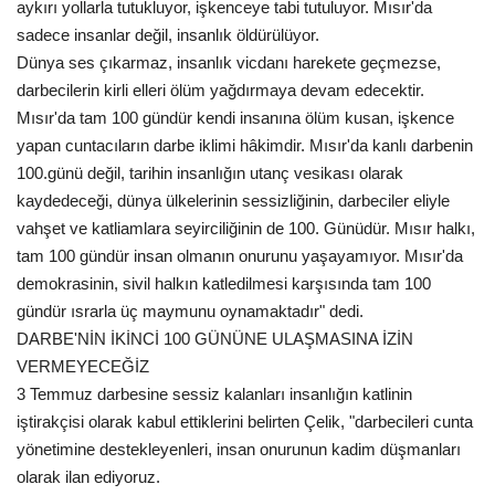
aykırı yollarla tutukluyor, işkenceye tabi tutuluyor. Mısır'da
sadece insanlar değil, insanlık öldürülüyor.
Dünya ses çıkarmaz, insanlık vicdanı harekete geçmezse,
darbecilerin kirli elleri ölüm yağdırmaya devam edecektir.
Mısır'da tam 100 gündür kendi insanına ölüm kusan, işkence
yapan cuntacıların darbe iklimi hâkimdir. Mısır'da kanlı darbenin
100.günü değil, tarihin insanlığın utanç vesikası olarak
kaydedeceği, dünya ülkelerinin sessizliğinin, darbeciler eliyle
vahşet ve katliamlara seyirciliğinin de 100. Günüdür. Mısır halkı,
tam 100 gündür insan olmanın onurunu yaşayamıyor. Mısır'da
demokrasinin, sivil halkın katledilmesi karşısında tam 100
gündür ısrarla üç maymunu oynamaktadır" dedi.
DARBE'NİN İKİNCİ 100 GÜNÜNE ULAŞMASINA İZİN
VERMEYECEĞİZ
3 Temmuz darbesine sessiz kalanları insanlığın katlinin
iştirakçisi olarak kabul ettiklerini belirten Çelik, "darbecileri cunta
yönetimine destekleyenleri, insan onurunun kadim düşmanları
olarak ilan ediyoruz.