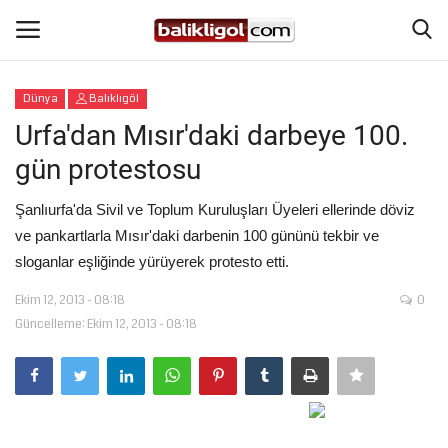
Dünya
Balıklıgöl
Giriş Yap
Kaydol
Urfa'dan Mısır'daki darbeye 100.
gün protestosu
Anasayfa
Şanlıurfa'da Sivil ve Toplum Kuruluşları Üyeleri ellerinde döviz
Köşe Yazıları
ve pankartlarla Mısır'daki darbenin 100 gününü tekbir ve
sloganlar eşliğinde yürüyerek protesto etti.
Magazin
Ekim 12, 2013 - 08:18
0
Güncelleme: Ekim 12, 2013 - 08:18
Şanlıurfa
Eğitim
Spor