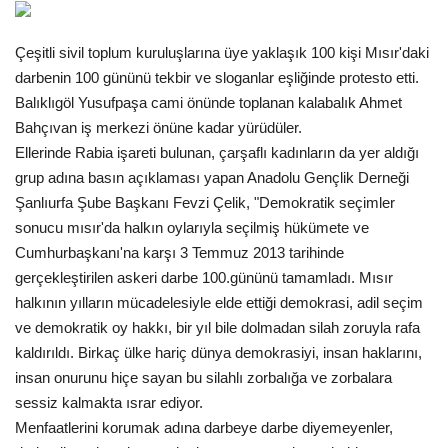
Gündem
Çeşitli sivil toplum kuruluşlarına üye yaklaşık 100 kişi Mısır'daki
darbenin 100 gününü tekbir ve sloganlar eşliğinde protesto etti.
Tekno Bilim
Balıklıgöl Yusufpaşa cami önünde toplanan kalabalık Ahmet
Bahçıvan iş merkezi önüne kadar yürüdüler.
Ekonomi
Ellerinde Rabia işareti bulunan, çarşaflı kadınların da yer aldığı
grup adına basın açıklaması yapan Anadolu Gençlik Derneği
Siyaset
Şanlıurfa Şube Başkanı Fevzi Çelik, "Demokratik seçimler
sonucu mısır'da halkın oylarıyla seçilmiş hükümete ve
Galeriler
Cumhurbaşkanı'na karşı 3 Temmuz 2013 tarihinde
gerçekleştirilen askeri darbe 100.gününü tamamladı. Mısır
Yaşam
halkının yılların mücadelesiyle elde ettiği demokrasi, adil seçim
ve demokratik oy hakkı, bir yıl bile dolmadan silah zoruyla rafa
Künye
kaldırıldı. Birkaç ülke hariç dünya demokrasiyi, insan haklarını,
insan onurunu hiçe sayan bu silahlı zorbalığa ve zorbalara
Sağlık
sessiz kalmakta ısrar ediyor.
Menfaatlerini korumak adına darbeye darbe diyemeyenler,
İletişim