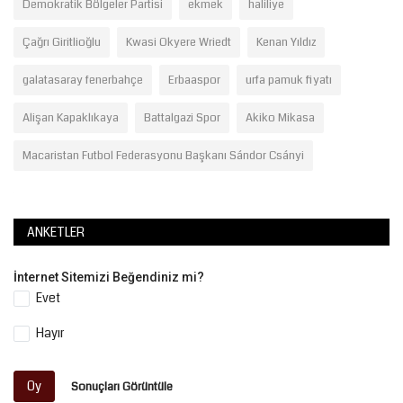
Demokratik Bölgeler Partisi
ekmek
haliliye
Çağrı Giritlioğlu
Kwasi Okyere Wriedt
Kenan Yıldız
galatasaray fenerbahçe
Erbaaspor
urfa pamuk fiyatı
Alişan Kapaklıkaya
Battalgazi Spor
Akiko Mikasa
Macaristan Futbol Federasyonu Başkanı Sándor Csányi
ANKETLER
İnternet Sitemizi Beğendiniz mi?
Evet
Hayır
Oy
Sonuçları Görüntüle