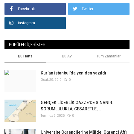
Facebook
Twitter
Instagram
POPÜLER İÇERIKLER
Bu Hafta
Bu Ay
Tüm Zamanlar
Kur'an İstanbul'da yeniden yazıldı
Ocak 29, 2010
0
GERÇEK LİDERLİK GAZZE’DE SINANIR:
SORUMLULUKLA, CESARETLE,...
Temmuz 3, 2025
0
Üniversite Öğrencilerine Müjde: Öğrenci Affı