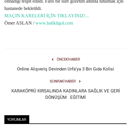
olmadığı tespit edildi. Faris bir süre gözetim altında tutulmak için
hastanede bekletildi.
Kültür Sanat
MAÇIN KARELERİ İÇİN TIKLAYINIZ!...
Ömer ASLAN /
www.balikligol.com
ÖNCEKI HABER
Online Alışveriş Devinden Urfa’ya 3 Bin Gıda Kolisi
SONRAKI HABER
KARAKÖPRÜ KIRSALINDA KADINLARA SAĞLIK VE GERİ
DÖNÜŞÜM EĞİTİMİ
YORUMLAR