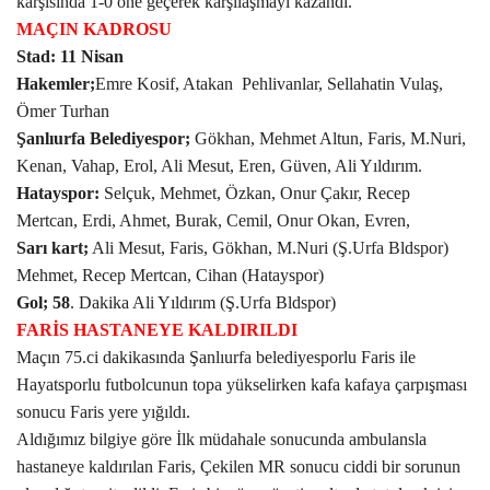
karşısında 1-0 öne geçerek karşılaşmayı kazandı.
MAÇIN KADROSU
Gündem
Stad: 11 Nisan
Hakemler;
Emre Kosif, Atakan Pehlivanlar, Sellahatin Vulaş,
Tekno Bilim
Ömer Turhan
Şanlıurfa Belediyespor;
Gökhan, Mehmet Altun, Faris, M.Nuri,
Ekonomi
Kenan, Vahap, Erol, Ali Mesut, Eren, Güven, Ali Yıldırım.
Hatayspor:
Selçuk, Mehmet, Özkan, Onur Çakır, Recep
Siyaset
Mertcan, Erdi, Ahmet, Burak, Cemil, Onur Okan, Evren,
Sarı kart;
Ali Mesut, Faris, Gökhan, M.Nuri (Ş.Urfa Bldspor)
Galeriler
Mehmet, Recep Mertcan, Cihan (Hatayspor)
Gol; 58
. Dakika Ali Yıldırım (Ş.Urfa Bldspor)
Yaşam
FARİS HASTANEYE KALDIRILDI
Maçın 75.ci dakikasında Şanlıurfa belediyesporlu Faris ile
Künye
Hayatsporlu futbolcunun topa yükselirken kafa kafaya çarpışması
sonucu Faris yere yığıldı.
Sağlık
Aldığımız bilgiye göre
İlk müdahale sonucunda ambulansla
hastaneye kaldırılan Faris, Çekilen MR sonucu ciddi bir sorunun
İletişim