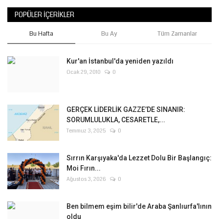
POPÜLER İÇERIKLER
Bu Hafta
Bu Ay
Tüm Zamanlar
Kur'an İstanbul'da yeniden yazıldı
Ocak 29, 2010
0
GERÇEK LİDERLİK GAZZE’DE SINANIR:
SORUMLULUKLA, CESARETLE,...
Temmuz 3, 2025
0
Sırrın Karşıyaka'da Lezzet Dolu Bir Başlangıç:
Moi Fırın...
Ağustos 3, 2026
0
Ben bilmem eşim bilir'de Araba Şanlıurfa'lının
oldu