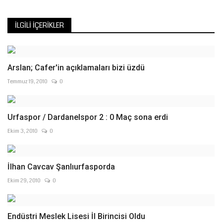
İLGILI İÇERIKLER
Arslan; Cafer'in açıklamaları bizi üzdü
Temmuz 19, 2010
0
Urfaspor / Dardanelspor 2 : 0 Maç sona erdi
Ekim 3, 2010
0
İlhan Cavcav Şanlıurfasporda
Ekim 29, 2010
0
Endüstri Meslek Lisesi İl Birincisi Oldu