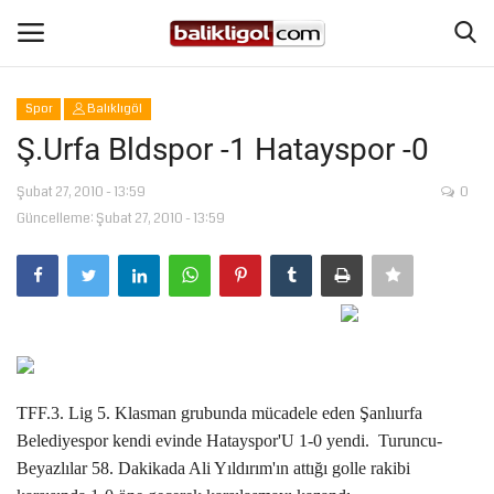
Spor
Balıklıgöl
Giriş Yap
Kaydol
Ş.Urfa Bldspor -1 Hatayspor -0
Anasayfa
Şubat 27, 2010 - 13:59
0
Güncelleme: Şubat 27, 2010 - 13:59
Köşe Yazıları
Magazin
Şanlıurfa
TFF.3. Lig 5. Klasman grubunda mücadele eden Şanlıurfa
Eğitim
Belediyespor kendi evinde Hatayspor'U 1-0 yendi. Turuncu-
Beyazlılar 58. Dakikada Ali Yıldırım'ın attığı golle rakibi
Spor