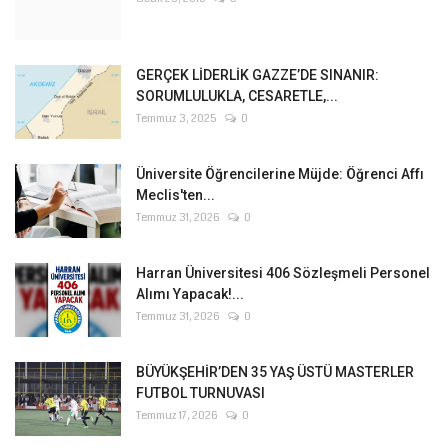
GERÇEK LİDERLİK GAZZE’DE SINANIR:
SORUMLULUKLA, CESARETLE,...
Temmuz 3, 2025
0
Üniversite Öğrencilerine Müjde: Öğrenci Affı
Meclis'ten...
Temmuz 31, 2026
0
Harran Üniversitesi 406 Sözleşmeli Personel
Alımı Yapacak!...
Temmuz 31, 2026
0
BÜYÜKŞEHİR’DEN 35 YAŞ ÜSTÜ MASTERLER
FUTBOL TURNUVASI
Temmuz 17, 2026
0