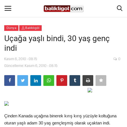
Dünya
Balıklıgöl
Giriş Yap
Kaydol
Uçağa yaşlı bindi, 30 yaş genç
indi
Anasayfa
Kasım 6, 2010 - 08:15
0
Köşe Yazıları
Güncelleme: Kasım 6, 2010 - 08:15
Eğitim
Magazin
Şanlıurfa
Çinden Kanada uçağına binerek kırış kırış yüzüyle koltuğuna
Spor
oturan yaşlı adam 30 yaş gençleşmiş olarak uçaktan indi.