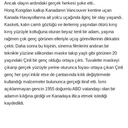
Ancak olayın ardındaki gerçek herkesi şoke etti..
Gündem
Hong Kongdan kalkıp Kanadanın Vancouver kentine uçan
Kanada Havayollarına ait yolcu uçağında ilginç bir olay yaşandı.
Tekno Bilim
Kasketi, kalın camlı gözlüğü ve ilerlemiş yaşından ötürü kırış
kırış yüzüyle koltuğuna oturan beyaz tenli bir adam, yaşına
Ekonomi
rağmen çok genç görünen elleriyle uçuş görevlilerinin dikkatini
çekti. Daha sonra bu kişinin, sinema filmlerini andıran bir
Galeriler
teknikle yüzüne silikondan maske takıp yaşlı gibi görünen 20
yaşındaki Çinli bir genç olduğu ortaya çıktı. Tuvalette maskeyi
çıkarıp gerçek yüzüyle yerine oturunca foyası ortaya çıkan Çinli
Siyaset
genç her şeyi inkâr etse de çantasında kılık değiştirmede
kullandığı malzemeler bulununca gerçeği itiraf etti. İsmi
Künye
açıklanmayan gencin 1955 doğumlu ABD vatandaşı olan bir
adamın kılığına girdiği ve Kanadaya iltica etmek istediği
Yaşam
kaydedildi.
Sağlık
İletişim