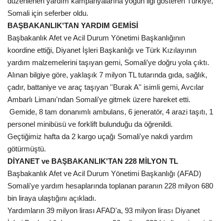
düzenlenen yardım kampanyalarına yoğun ilgi gösteren Türkiye,
Somali için seferber oldu.
Gündem
BAŞBAKANLIK'TAN YARDIM GEMİSİ
Başbakanlık Afet ve Acil Durum Yönetimi Başkanlığının
Tekno Bilim
koordine ettiği, Diyanet İşleri Başkanlığı ve Türk Kızılayının
yardım malzemelerini taşıyan gemi, Somali'ye doğru yola çıktı.
Ekonomi
Alınan bilgiye göre, yaklaşık 7 milyon TL tutarında gıda, sağlık,
çadır, battaniye ve araç taşıyan ''Burak A'' isimli gemi, Avcılar
Siyaset
Ambarlı Limanı'ndan Somali'ye gitmek üzere hareket etti.
Gemide, 8 tam donanımlı ambulans, 6 jeneratör, 4 arazi taşıtı, 1
Galeriler
personel minibüsü ve forklift bulunduğu da öğrenildi.
Geçtiğimiz hafta da 2 kargo uçağı Somali'ye nakdi yardım
Yaşam
götürmüştü.
DİYANET ve BAŞBAKANLIK'TAN 228 MİLYON TL
Künye
Başbakanlık Afet ve Acil Durum Yönetimi Başkanlığı (AFAD)
Somali'ye yardım hesaplarında toplanan paranın 228 milyon 680
Sağlık
bin liraya ulaştığını açıkladı.
Yardımların 39 milyon lirası AFAD'a, 93 milyon lirası Diyanet
İletişim