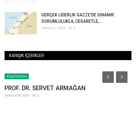
GERÇEK LİDERLİK GAZZE’DE SINANIR:
SORUMLULUKLA, CESARETLE,...
Temmuz 3, 2025
0
KARIŞIK İÇERIKLER
Köşe Yazıları
PROF. DR. SERVET ARMAĞAN
Temmuz 18, 2026
0