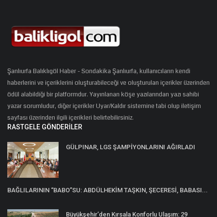
Şanlıurfa Balıklıgöl Haber - Sondakika Şanlıurfa, kullanıcıların kendi
haberlerini ve içeriklerini oluşturabileceği ve oluşturulan içerikler üzerinden
ödül alabildiği bir platformdur. Yayınlanan köşe yazılarından yazı sahibi
yazar sorumludur, diğer içerikler Uyar/Kaldır sistemine tabi olup iletişim
sayfası üzerinden ilgili içerikleri belirtebilirsiniz.
RASTGELE GÖNDERILER
GÜLPINAR, LGS ŞAMPİYONLARINI AĞIRLADI
BAĞLILARININ “BABO”SU: ABDÜLHEKİM TAŞKIN, ŞECERESİ, BABASI...
Büyükşehir’den Kırsala Konforlu Ulaşım: 29