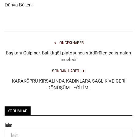
Dünya Bülteni
ÖNCEKI HABER
Başkanı Gülpınar, Balıklıgöl platosunda sürdürülen çalışmaları
inceledi
SONRAKI HABER
KARAKÖPRÜ KIRSALINDA KADINLARA SAĞLIK VE GERİ
DÖNÜŞÜM EĞİTİMİ
YORUMLAR
İsim