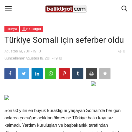
Dünya
Balıklıgöl
Giriş Yap
Kaydol
Türkiye Somali için seferber oldu
Anasayfa
Ağustos 19, 2011 - 19:10
0
Güncelleme: Ağustos 19, 2011 - 19:10
Köşe Yazıları
Magazin
Şanlıurfa
Son 60 yılın en büyük kuraklığını yaşayan Somali'de her gün
Eğitim
onlarca çocuğun açlıktan ölmesine Türkiye halkı kayıtsız
kalmadı. Yardım kuruluşları ve başbakanlık tarafından
Spor