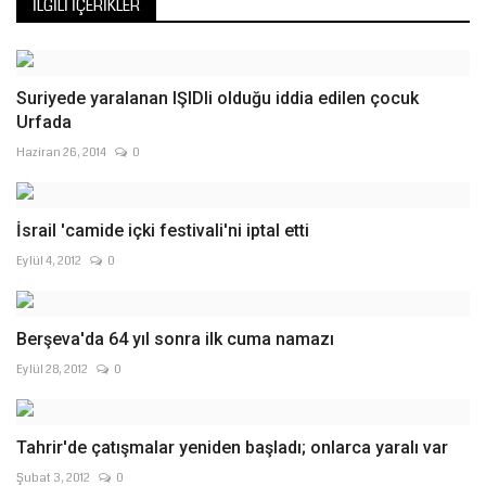
İLGILI İÇERIKLER
Suriyede yaralanan IŞIDli olduğu iddia edilen çocuk
Urfada
Haziran 26, 2014
0
İsrail 'camide içki festivali'ni iptal etti
Eylül 4, 2012
0
Berşeva'da 64 yıl sonra ilk cuma namazı
Eylül 28, 2012
0
Tahrir'de çatışmalar yeniden başladı; onlarca yaralı var
Şubat 3, 2012
0