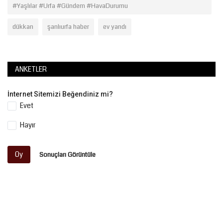
#Yaşlılar #Urfa #Gündem #HavaDurumu
dükkan
şanlıurfa haber
ev yandı
ANKETLER
İnternet Sitemizi Beğendiniz mi?
Evet
Hayır
Oy
Sonuçları Görüntüle