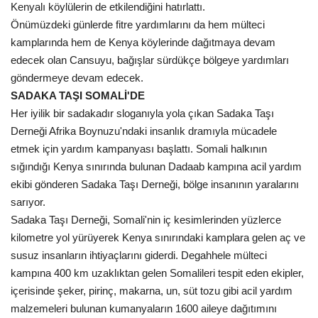
Kenyalı köylülerin de etkilendiğini hatırlattı.
Önümüzdeki günlerde fitre yardımlarını da hem mülteci
kamplarında hem de Kenya köylerinde dağıtmaya devam
edecek olan Cansuyu, bağışlar sürdükçe bölgeye yardımları
göndermeye devam edecek.
SADAKA TAŞI SOMALİ'DE
Her iyilik bir sadakadır sloganıyla yola çıkan Sadaka Taşı
Derneği Afrika Boynuzu'ndaki insanlık dramıyla mücadele
etmek için yardım kampanyası başlattı. Somali halkının
sığındığı Kenya sınırında bulunan Dadaab kampına acil yardım
ekibi gönderen Sadaka Taşı Derneği, bölge insanının yaralarını
sarıyor.
Sadaka Taşı Derneği, Somali'nin iç kesimlerinden yüzlerce
kilometre yol yürüyerek Kenya sınırındaki kamplara gelen aç ve
susuz insanların ihtiyaçlarını giderdi. Degahhele mülteci
kampına 400 km uzaklıktan gelen Somalileri tespit eden ekipler,
içerisinde şeker, pirinç, makarna, un, süt tozu gibi acil yardım
malzemeleri bulunan kumanyaların 1600 aileye dağıtımını