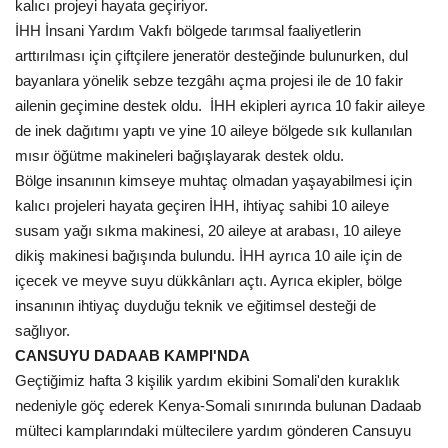
kalıcı projeyi hayata geçiriyor.
İHH İnsani Yardım Vakfı bölgede tarımsal faaliyetlerin
arttırılması için çiftçilere jeneratör desteğinde bulunurken, dul
bayanlara yönelik sebze tezgâhı açma projesi ile de 10 fakir
ailenin geçimine destek oldu. İHH ekipleri ayrıca 10 fakir aileye
de inek dağıtımı yaptı ve yine 10 aileye bölgede sık kullanılan
mısır öğütme makineleri bağışlayarak destek oldu.
Bölge insanının kimseye muhtaç olmadan yaşayabilmesi için
kalıcı projeleri hayata geçiren İHH, ihtiyaç sahibi 10 aileye
susam yağı sıkma makinesi, 20 aileye at arabası, 10 aileye
dikiş makinesi bağışında bulundu. İHH ayrıca 10 aile için de
içecek ve meyve suyu dükkânları açtı. Ayrıca ekipler, bölge
insanının ihtiyaç duyduğu teknik ve eğitimsel desteği de
sağlıyor.
CANSUYU DADAAB KAMPI'NDA
Geçtiğimiz hafta 3 kişilik yardım ekibini Somali'den kuraklık
nedeniyle göç ederek Kenya-Somali sınırında bulunan Dadaab
mülteci kamplarındaki mültecilere yardım gönderen Cansuyu