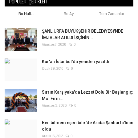
POPÜLER İÇERIKLER
Bu Hafta
Bu Ay
Tüm Zamanlar
ŞANLIURFA BÜYÜKŞEHİR BELEDİYESİ'NDE
İMZALAR ATILDI İŞÇİNİN...
Ağustos 7, 2026
0
Kur'an İstanbul'da yeniden yazıldı
Ocak 29, 2010
0
Sırrın Karşıyaka'da Lezzet Dolu Bir Başlangıç:
Moi Fırın...
Ağustos 3, 2026
0
Ben bilmem eşim bilir'de Araba Şanlıurfa'lının
oldu
Aralık 15, 2012
0