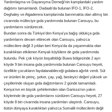
Yardımlaşma ve Dayanışma Derneği'nin kamplardaki yardım
dağıtımı tamamlandı. Dadaab'da bulunan İFO-1, İFO-2,
Deghaley ve Algaderera kamplarında barınmakta olan altmış bin
civarında mülteciye gıda yardımında bulunan Cansuyu, bu
yardımlarını sürdürecek.
Bundan sonra da Türkiye'den Kenya'ya bağış oldukça gıda
yardımlarını devam ettirecek olan Cansuyu, yalnızca
mültecilere değil 3 yıldan beri Kenya'da da yaşanmakta olan
kuraklıktan etkilenen Kenyalı köylülere de gıda yardımında
bulundu. Pek çok köyün boşaltıldığı Buwa bölgesinde 2 ayrı
köyde 9 bin insana gıda yardımında bulunan Cansuyu heyeti,
özellikle çocukların faydalanabileceği gıdalara ağırlık verdi. Süt
ve ürünleri ile pirinç, şeker, çay, yağ, besleyici değeri yüksek un
çeşitlerinde oluşan gıda dağıtımlarını 2 günde tamamladı.
Kenya'nın en büyük şehirlerinden olan Garissa'nın yakın
köylerinde de gıda yardımlarını sürdüren Cansuyu heyeti, 27
köyde 8 bin civarında insana yardımları ulaştırdı. Cansuyu,
bütün dünyaya kuraklıktan yalnızca Somalili mültecilerin değil