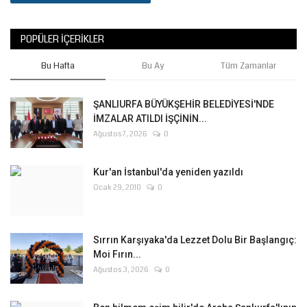
POPÜLER İÇERIKLER
Bu Hafta
Bu Ay
Tüm Zamanlar
ŞANLIURFA BÜYÜKŞEHİR BELEDİYESİ'NDE
İMZALAR ATILDI İŞÇİNİN...
Ağustos 7, 2026
0
Kur'an İstanbul'da yeniden yazıldı
Ocak 29, 2010
0
Sırrın Karşıyaka'da Lezzet Dolu Bir Başlangıç:
Moi Fırın...
Ağustos 3, 2026
0