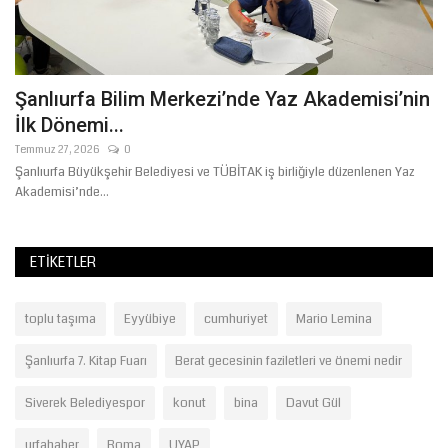
Şanlıurfa Bilim Merkezi’nde Yaz Akademisi’nin
S
İlk Dönemi...
K
Temmuz 27, 2026
0
Ağ
Şanlıurfa Büyükşehir Belediyesi ve TÜBİTAK iş birliğiyle düzenlenen Yaz
Si
Akademisi’nde...
kre
ETIKETLER
toplu taşıma
Eyyübiye
cumhuriyet
Mario Lemina
Şanlıurfa 7. Kitap Fuarı
Berat gecesinin faziletleri ve önemi nedir
Siverek Belediyespor
konut
bina
Davut Gül
urfahaber
Roma
UYAP