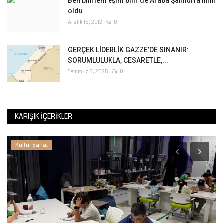
Ben bilmem eşim bilir'de Araba Şanlıurfa'lının
oldu
Aralık 15, 2012
0
GERÇEK LİDERLİK GAZZE’DE SINANIR:
SORUMLULUKLA, CESARETLE,...
Temmuz 3, 2025
0
KARIŞIK İÇERIKLER
Kültür Sanat