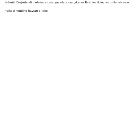
fethetti. Değerlendirmelerinde usta yazarlara taş çıkaran İbrahim, ilginç yorumlarıyla yine
Gündem
herkesi kendine hayran bıraktı.
Tekno Bilim
Ekonomi
Galeriler
Siyaset
Künye
Yaşam
İletişim
Sağlık