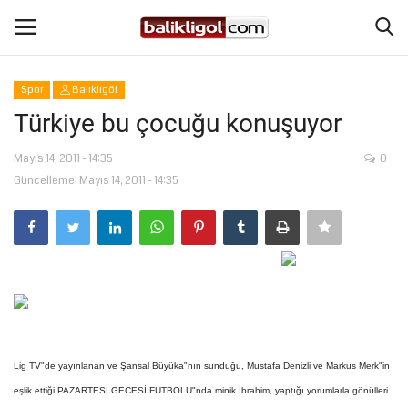
Spor
Balıklıgöl
Giriş Yap
Kaydol
Türkiye bu çocuğu konuşuyor
Anasayfa
Mayıs 14, 2011 - 14:35
0
Güncelleme: Mayıs 14, 2011 - 14:35
Köşe Yazıları
Şanlıurfa
Eğitim
Magazin
Lig TV"de yayınlanan ve Şansal Büyüka"nın sunduğu, Mustafa Denizli ve Markus Merk"in
Spor
eşlik ettiği PAZARTESİ GECESİ FUTBOLU"nda minik İbrahim, yaptığı yorumlarla gönülleri