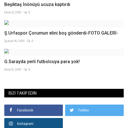
Beşiktaş İnönüyü ucuza kaptırdı
Ekim 8, 2010
0
Ş.Urfaspor Çorumun elini boş gönderdi-FOTO GALERİ-
Şubat 14, 2010
0
G.Sarayda yerli futbolcuya para yok!
Ekim 11, 2010
0
BIZI TAKIP EDIN
Facebook
Twitter
Instagram