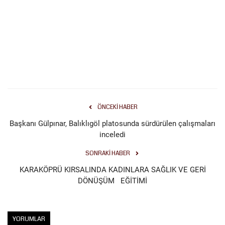
Kültür Sanat
ÖNCEKI HABER
Başkanı Gülpınar, Balıklıgöl platosunda sürdürülen çalışmaları
inceledi
SONRAKI HABER
KARAKÖPRÜ KIRSALINDA KADINLARA SAĞLIK VE GERİ
DÖNÜŞÜM EĞİTİMİ
YORUMLAR