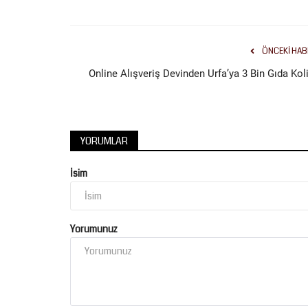
ÖNCEKI HAB
Online Alışveriş Devinden Urfa’ya 3 Bin Gıda Koli
Köşe Yazıları
BAĞLILARININ “BABO”SU:
YORUMLAR
ABDÜLHEKİM TAŞKIN, ŞECERES
BABASI...
İsim
Temmuz 16, 2026
0
Yorumunuz