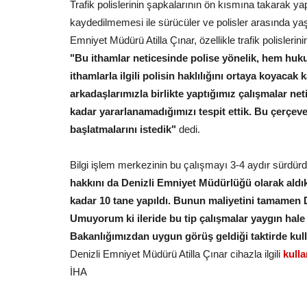
Trafik polislerinin şapkalarının ön kısmına takarak ya
kaydedilmemesi ile sürücüler ve polisler arasında ya
Emniyet Müdürü Atilla Çınar, özellikle trafik polisleri
"Bu ithamlar neticesinde polise yönelik, hem huk
ithamlarla ilgili polisin haklılığını ortaya koyaca
arkadaşlarımızla birlikte yaptığımız çalışmalar net
kadar yararlanamadığımızı tespit ettik. Bu çerçeve
başlatmalarını istedik"
dedi.
Bilgi işlem merkezinin bu çalışmayı 3-4 aydır sürdürdü
hakkını da Denizli Emniyet Müdürlüğü olarak aldık
kadar 10 tane yapıldı. Bunun maliyetini tamamen De
Umuyorum ki ileride bu tip çalışmalar yaygın hale g
Bakanlığımızdan uygun görüş geldiği taktirde ku
Denizli Emniyet Müdürü Atilla Çınar cihazla ilgili
kull
İHA