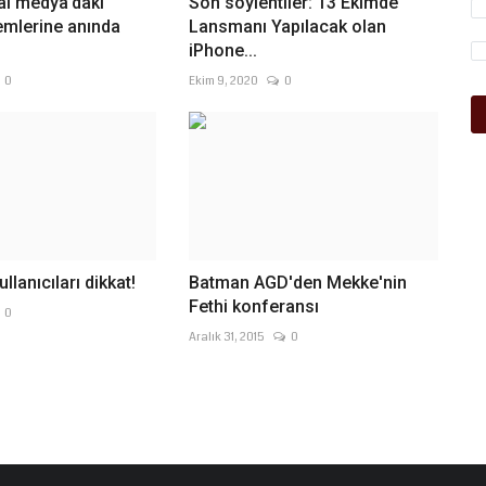
al medya’daki
Son söylentiler: 13 Ekimde
emlerine anında
Lansmanı Yapılacak olan
iPhone...
0
Ekim 9, 2020
0
lanıcıları dikkat!
Batman AGD'den Mekke'nin
Fethi konferansı
0
Aralık 31, 2015
0