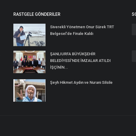
RASTGELE GÖNDERILER
S
Siverekli Yönetmen Onur Sürek TRT
Belgesel’de Finale Kaldı
ŞANLIURFA BÜYÜKŞEHİR
n
BELEDİYESİ'NDE İMZALAR ATILDI
İŞÇİNİN...
Şeyh Hikmet Aydın ve Nurani Silsile