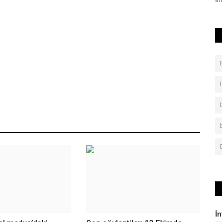
akslarından biri olan Atatürk...
ar
İ