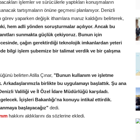
pacakları işlemler ve sürücülerle yaptıkları konuşmaların
şanacak tartışmaların önüne geçmesi planlanıyor. Denizli
nin görev yaparken değişik ithamlara maruz kaldığını belirterek,
uki, hem adli yönden soruşturmalar açılıyor. Ancak bu
k kanıtları sunmakta güçlük çekiyoruz. Bunun için
icesinde, çağın gerektirdiği teknolojik imkanlardan yeteri
de bilgi işlem şubemize bir talimat verdik ve bir çalışma
ğünü belirten Atilla Çınar,
"Bunun kullanım ve işletme
. Arkadaşlarımızla birlikte bu uygulamayı başlattık. Şu ana
nizli Valiliği ve İl Özel İdare Müdürlüğü karşıladı.
elecek. İçişleri Bakanlığı'na konuyu intikal ettirdik.
llanmaya başlayacağız"
dedi.
anım
hakkını aldıklarını da sözlerine ekledi.