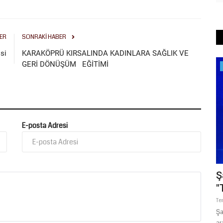
ER
SONRAKI HABER
si
KARAKÖPRÜ KIRSALINDA KADINLARA SAĞLIK VE
GERİ DÖNÜŞÜM EĞİTİMİ
Şanlıurfa
İ,
E-posta Adresi
Atatürk Bulvarı’nda Sıcak Asfalt
Ş
Yenileme Çalışması Başladı
"
Ağustos 6, 2026
0
Te
Şanlıurfa Büyükşehir Belediyesi, kentin en yoğun ulaşım
Şa