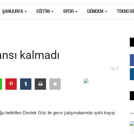
ŞANLIURFA
EĞITIM
SPOR
GÜNDEM
TEKNO B
şansı kalmadı
0
u belirtilen Destek Göz ile gece çalışmalarında ışıklı kayıp