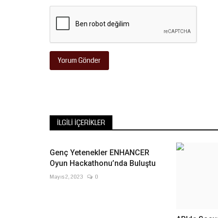
Yorum Gönder
İLGILI İÇERIKLER
Genç Yetenekler ENHANCER
Oyun Hackathonu’nda Buluştu
Mayıs 2, 2023
0