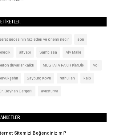
asında kentte...
ETIKETLER
Berat gecesinin faziletleri ve önemi nedir
son
birecik
altyapı
Sambissa
Aly Malle
beton duvarlar kalktı
MUSTAFA PAKIR KİMDİR
yol
büyükşehir
Sayburç Köyü
fethullah
kalp
Dr. Beyhan Gergerli
avusturya
ANKETLER
nternet Sitemizi Beğendiniz mi?