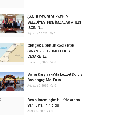
ŞANLIURFA BÜYÜKŞEHİR
BELEDİYESİ'NDE İMZALAR ATILDI
İŞÇİNİN...
Ağustos 7, 2026
0
GERÇEK LİDERLİK GAZZE’DE
SINANIR: SORUMLULUKLA,
CESARETLE,...
Temmuz 3, 2025
0
Sırrın Karşıyaka'da Lezzet Dolu Bir
Başlangıç: Moi Fırın...
Ağustos 3, 2026
0
Ben bilmem eşim bilir'de Araba
Şanlıurfa'lının oldu
Aralık 15, 2012
0