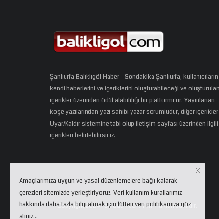
Şanlıurfa Balıklıgöl Haber - Sondakika Şanlıurfa, kullanıcıların
kendi haberlerini ve içeriklerini oluşturabileceği ve oluşturula
içerikler üzerinden ödül alabildiği bir platformdur. Yayınlanan
köşe yazılarından yazı sahibi yazar sorumludur, diğer içerikler
Uyar/Kaldır sistemine tabi olup iletişim sayfası üzerinden ilgili
içerikleri belirtebilirsiniz.
Amaçlarımıza uygun ve yasal düzenlemelere bağlı kalarak
çerezleri sitemizde yerleştiriyoruz. Veri kullanım kurallarımız
hakkında daha fazla bilgi almak için lütfen veri politikamıza göz
Copyright 2024 | eCloud Tech. Tüm hakları saklıdır.
atınız...