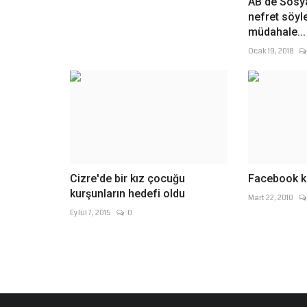
AB'de Sosy
nefret söyl
müdahale...
Ocak 19, 2018
Cizre'de bir kız çocuğu
Facebook kul
kurşunların hedefi oldu
Mart 22, 2010
Eylül 7, 2015
0