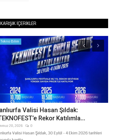
KARIŞIK İÇERIKLER
Tekno Bilim
Köşe Yazıları
KURAN'A 
SIFATLARI
Temmuz 14, 2026
anlıurfa Valisi Hasan Şıldak:
TEKNOFEST’e Rekor Katılımla...
mmuz 20, 2026
0
nlıurfa Valisi Hasan Şıldak, 30 Eylül - 4 Ekim 2026 tarihleri