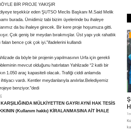
BÖYLE BİR PROJE YAKIŞIR
belediyeye teşekkür eden ŞUTSO Meclis Başkanı M.Said Melik
amamı burada. Ümidimiz tabi bizim üyelerinde bu ihaleye
arımız da bu ihaleye girecek. Bir kere proje hoşumuza gitti.
kışır. Çok geniş bir meydan bırakmışlar. Üst yapı yok rahatlık
Sağlık
falan bence çok çok iyi.”ifadelerini kullandı
izade da böyle bir projenin yapılmasının Urfa için gerekli
obleminin mevcut olduğunu hatırlatan Yahlizade “2 katlı bir
ın 1.050 araç kapasiteli olacak. Trafiği ciddi anlamda
htiyacı vardı. Kentler meydanlarıyla anılırlar.Belediyemiz
projeye benziyor.”dedi
;
e Terk
Doç. Dr. Çiğdem Cindoğlu’ndan
Ş
KARŞILIĞINDA MÜLKİYETTEN GAYRI AYNİ HAK TESİS
Şanlıurfalılara Sıcak Uyarısı:...
H
KKININ (Kullanım hakkı) KİRALANMASINA AİT İHALE
Temmuz 24, 2026
0
Te
de bulunan
Şanlıurfa Harran Üniversitesi Hastanesi Öğretim Üyesi Doç. Dr.
Kı
Çiğdem Cindoğlu,...
ka