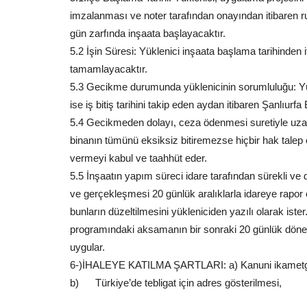
imzalanması ve noter tarafından onayından itibaren 
gün zarfında inşaata başlayacaktır.
5.2 İşin Süresi: Yüklenici inşaata başlama tarihinden
tamamlayacaktır.
5.3 Gecikme durumunda yüklenicinin sorumluluğu: Yü
ise iş bitiş tarihini takip eden aydan itibaren Şanlıur
5.4 Gecikmeden dolayı, ceza ödenmesi suretiyle uzatm
binanın tümünü eksiksiz bitiremezse hiçbir hak talep
vermeyi kabul ve taahhüt eder.
5.5 İnşaatın yapım süreci idare tarafından sürekli ve d
ve gerçekleşmesi 20 günlük aralıklarla idareye rapor ed
bunların düzeltilmesini yükleniciden yazılı olarak ister.
programındaki aksamanın bir sonraki 20 günlük dön
uygular.
6-)İHALEYE KATILMA ŞARTLARI: a) Kanuni ikametgâ
b) Türkiye’de tebligat için adres gösterilmesi,