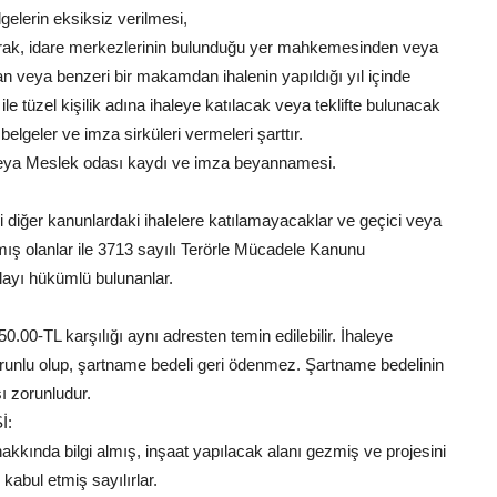
gelerin eksiksiz verilmesi,
larak, idare merkezlerinin bulunduğu yer mahkemesinden veya
an veya benzeri bir makamdan ihalenin yapıldığı yıl içinde
e ile tüzel kişilik adına ihaleye katılacak veya teklifte bulunacak
ir belgeler ve imza sirküleri vermeleri şarttır.
ı veya Meslek odası kaydı ve imza beyannamesi.
li diğer kanunlardaki ihalelere katılamayacaklar ve geçici veya
mış olanlar ile 3713 sayılı Terörle Mücadele Kanunu
ayı hükümlü bulunanlar.
.00-TL karşılığı aynı adresten temin edilebilir. İhaleye
zorunlu olup, şartname bedeli geri ödenmez. Şartname bedelinin
ı zorunludur.
İ:
akkında bilgi almış, inşaat yapılacak alanı gezmiş ve projesini
abul etmiş sayılırlar.