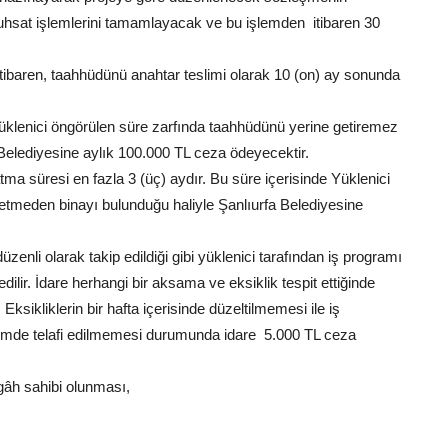
ruhsat işlemlerini tamamlayacak ve bu işlemden itibaren 30
 itibaren, taahhüdünü anahtar teslimi olarak 10 (on) ay sonunda
klenici öngörülen süre zarfında taahhüdünü yerine getiremez
fa Belediyesine aylık 100.000 TL ceza ödeyecektir.
a süresi en fazla 3 (üç) aydır. Bu süre içerisinde Yüklenici
 etmeden binayı bulunduğu haliyle Şanlıurfa Belediyesine
üzenli olarak takip edildiği gibi yüklenici tarafından iş programı
ilir. İdare herhangi bir aksama ve eksiklik tespit ettiğinde
 Eksikliklerin bir hafta içerisinde düzeltilmemesi ile iş
emde telafi edilmemesi durumunda idare 5.000 TL ceza
h sahibi olunması,