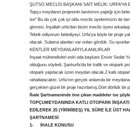
ŞUTSO MECLİS BAŞKANI SAİT MELİK: URFA’YA 
Topçu meydanın projesinin tanıtımını yaptığı için 
ise” Bu da çok çok iyi oldu meclis üyelerimizin de t
girmesi. İnşallah urfa’dan bizim meclis üyesi arkadaşl
Tebrik ediyorum belediyeyi. Urfa’ya böyle bir proje ya
Siyaset
olacak. Sulama alanları var onları gördük. Su oyunları 
KENTLER MEYDANLARIYLA ANILIRLAR
İnşaat mühendisleri eski oda başkanı Enver Sedat Yahl
olduğunu söyledi. Şanlıurfa’da bir trafik ve otopark pr
otopark yapılacak üzeri meydan olacak.2 katlı otopark
rahatlatacaktır. Urfa’nın gerçek anlamda bir meydana i
gerçekten güzel bir proje hazırlamış.Dört dörtlük bir 
İhale Şartnamesinde öne çıkan maddeler ise şöyle
Karaköprü Yaşam Park Çürümey
TOPÇUMEYDANINDA KATLI OTOPARK İNŞAATI 
Edildi: Milyonluk Yaşam...
EDİLEREK 25 (YİRMİBEŞ) YIL SÜRE İLE ÜST HA
Temmuz 1, 2026
0
ŞARTNAMESİ
Karaköprü Yaşam Park kompleksinde incelemeler
1- İHALE KONUSU
HÜDA PAR İlçe Başkanı Mustafa...