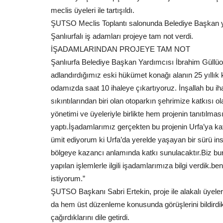
meclis üyeleri ile tartışıldı.
ŞUTSO Meclis Toplantı salonunda Belediye Başkan ya
Şanlıurfalı iş adamları projeye tam not verdi.
İŞADAMLARINDAN PROJEYE TAM NOT
Şanlıurfa Belediye Başkan Yardımcısı İbrahim Güllüo
adlandırdığımız eski hükümet konağı alanın 25 yıll
odamızda saat 10 ihaleye çıkartıyoruz. İnşallah bu ih
sıkıntılarından biri olan otoparkın şehrimize katkısı
yönetimi ve üyeleriyle birlikte hem projenin tanıtılma
yaptı.İşadamlarımız gerçekten bu projenin Urfa’ya katk
ümit ediyorum ki Urfa’da yerelde yaşayan bir sürü i
bölgeye kazancı anlamında katkı sunulacaktır.Biz bura
yapılan işlemlerle ilgili işadamlarımıza bilgi verdik.
istiyorum.”
ŞUTSO Başkanı Sabri Ertekin, proje ile alakalı üyelerini
da hem üst düzenleme konusunda görüşlerini bildirdikle
çağırdıklarını dile getirdi.