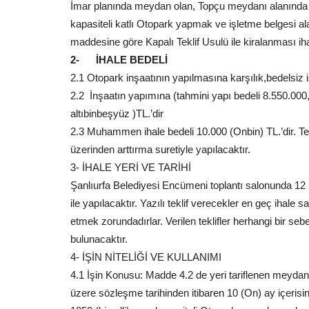
İmar planında meydan olan, Topçu meydanı alanında iha
kapasiteli katlı Otopark yapmak ve işletme belgesi a
maddesine göre Kapalı Teklif Usulü ile kiralanması iha
2- İHALE BEDELİ
2.1 Otopark inşaatının yapılmasına karşılık,bedelsiz i
2.2 İnşaatın yapımına (tahmini yapı bedeli 8.550.000,0
altıbinbeşyüz )TL.’dir
2.3 Muhammen ihale bedeli 10.000 (Onbin) TL.’dir. T
üzerinden arttırma suretiyle yapılacaktır.
3- İHALE YERİ VE TARİHİ
Şanlıurfa Belediyesi Encümeni toplantı salonunda 12
ile yapılacaktır. Yazılı teklif verecekler en geç ihale
etmek zorundadırlar. Verilen teklifler herhangi bir se
bulunacaktır.
4- İŞİN NİTELİĞİ VE KULLANIMI
4.1 İşin Konusu: Madde 4.2 de yeri tariflenen meydan 
üzere sözleşme tarihinden itibaren 10 (On) ay içerisi