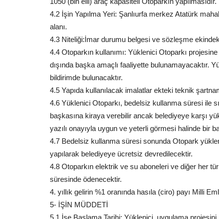
1050 (bin elli) araç kapasiteli Otoparkın yapılmasıdır.
4.2 İşin Yapılma Yeri: Şanlıurfa merkez Atatürk mah
alanı.
4.3 Niteliği:İmar durumu belgesi ve sözleşme ekindeki 
4.4 Otoparkın kullanımı: Yüklenici Otoparkı projesin
dışında başka amaçlı faaliyette bulunamayacaktır. Yü
bildirimde bulunacaktır.
4.5 Yapıda kullanılacak imalatlar ekteki teknik şartn
4.6 Yüklenici Otoparkı, bedelsiz kullanma süresi ile sın
başkasına kiraya verebilir ancak belediyeye karşı yü
yazılı onayıyla uygun ve yeterli görmesi halinde bir b
4.7 Bedelsiz kullanma süresi sonunda Otopark yüklenic
yapılarak belediyeye ücretsiz devredilecektir.
4.8 Otoparkın elektrik ve su aboneleri ve diğer her türl
süresinde ödenecektir.
4. yıllık gelirin %1 oranında hasıla (ciro) payı Milli 
5- İŞİN MÜDDETİ
5.1.İşe Başlama Tarihi: Yüklenici, uygulama projesi