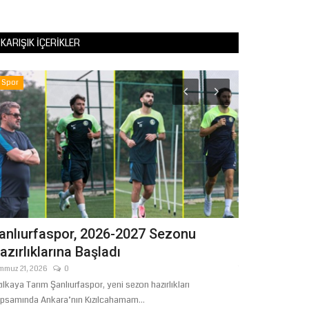
KARIŞIK İÇERIKLER
Spor
Eğitim
anlıurfaspor, 2026-2027 Sezonu
Eğitim-Bir
azırlıklarına Başladı
Sınav Tepkis
mmuz 21, 2026
0
Temmuz 24, 2026
zılkaya Tarım Şanlıurfaspor, yeni sezon hazırlıkları
İlk Defa Yönetici
psamında Ankara’nın Kızılcahamam...
düzenlenecek E-Sı