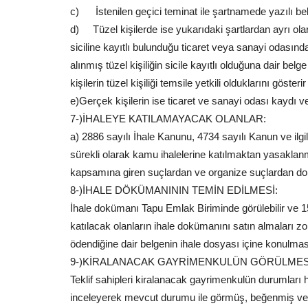
c) İstenilen geçici teminat ile şartnamede yazılı bel
d) Tüzel kişilerde ise yukarıdaki şartlardan ayrı o
siciline kayıtlı bulunduğu ticaret veya sanayi odasınd
alınmış tüzel kişiliğin sicile kayıtlı olduğuna dair belg
kişilerin tüzel kişiliği temsile yetkili olduklarını göster
e)Gerçek kişilerin ise ticaret ve sanayi odası kayd
7-)İHALEYE KATILAMAYACAK OLANLAR:
a) 2886 sayılı İhale Kanunu, 4734 sayılı Kanun ve ilgi
sürekli olarak kamu ihalelerine katılmaktan yasaklan
kapsamına giren suçlardan ve organize suçlardan dol
8-)İHALE DÖKÜMANININ TEMİN EDİLMESİ:
İhale dokümanı Tapu Emlak Biriminde görülebilir ve 150
katılacak olanların ihale dokümanını satın almaları 
ödendiğine dair belgenin ihale dosyası içine konulmas
9-)KİRALANACAK GAYRİMENKULÜN GÖRÜLMES
Teklif sahipleri kiralanacak gayrimenkulün durumları h
inceleyerek mevcut durumu ile görmüş, beğenmiş ve k