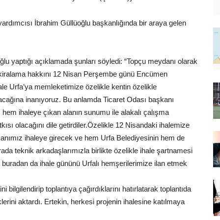
rdımcısı İbrahim Güllüoğlu başkanlığında bir araya gelen
ğlu yaptığı açıklamada şunları söyledi: “Topçu meydanı olarak
ık kiralama hakkını 12 Nisan Perşembe günü Encümen
ale Urfa’ya memleketimize özelikle kentin özelikle
 olacağına inanıyoruz. Bu anlamda Ticaret Odası başkanı
sı hem ihaleye çıkan alanın sunumu ile alakalı çalışma
ısı olacağını dile getirdiler.Özelikle 12 Nisandaki ihalemize
nsanımız ihaleye girecek ve hem Urfa Belediyesinin hem de
da teknik arkadaşlarımızla birlikte özelikle ihale şartnamesi
ben buradan da ihale gününü Urfalı hemşerilerimize ilan etmek
 bilgilendirip toplantıya çağırdıklarını hatırlatarak toplantıda
rini aktardı. Ertekin, herkesi projenin ihalesine katılmaya