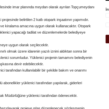
allesinde imar planında meydan olarak ayrılan Topçumeydanı
İ
projesinde belirtilen 2 katlı otopark inşaatının yapımıdır.
e ve kiralama amacına uygun olarak kullanacaktır. Otopark
klenici yapacağı tadilat ve düzenlemelerde belediyeye
ameye uygun olarak seçilecektir.
ırlı olmak üzere idarenin yazılı iznini aldıktan sonra bir
klenici sorumludur. Yüklenici projenin tamamını belediyenin
aşkasına devir edebilecektir.
i tarafından kullanılabilir bir şekilde bakım ve onarımı
ü abonelikler yüklenici tarafından yapılarak, giderleri
Emlak Müdürlüğüne yüklenici tarafından ödenecektir.
ni hazırlayarak projeye göre düzenlenecek sözleşmenin