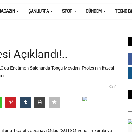
MAGAZIN
ŞANLIURFA
SPOR
GÜNDEM
TEKNO B
i Açıklandı!..
10’da Encümen Salonunda Topçu Meydanı Projesinin ihalesi
du.
0
nlıurfa Ticaret ve Sanayi Odası(ŞUTSO)yönetim kurulu ve