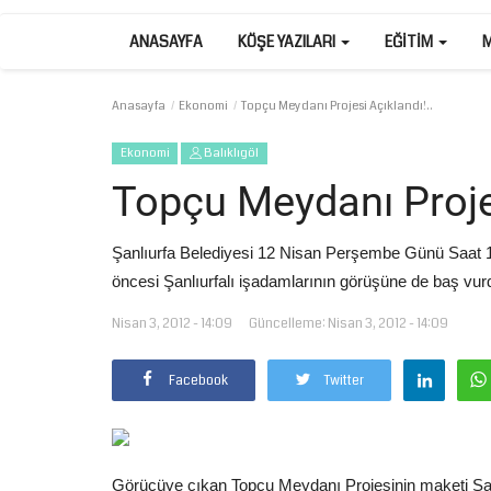
ANASAYFA
KÖŞE YAZILARI
EĞITIM
Anasayfa
Ekonomi
Topçu Meydanı Projesi Açıklandı!..
Ekonomi
Balıklıgöl
Topçu Meydanı Projes
Şanlıurfa Belediyesi 12 Nisan Perşembe Günü Saat 
öncesi Şanlıurfalı işadamlarının görüşüne de baş vur
Nisan 3, 2012 - 14:09
Güncelleme: Nisan 3, 2012 - 14:09
Facebook
Twitter
Görücüye çıkan Topçu Meydanı Projesinin maketi Şa