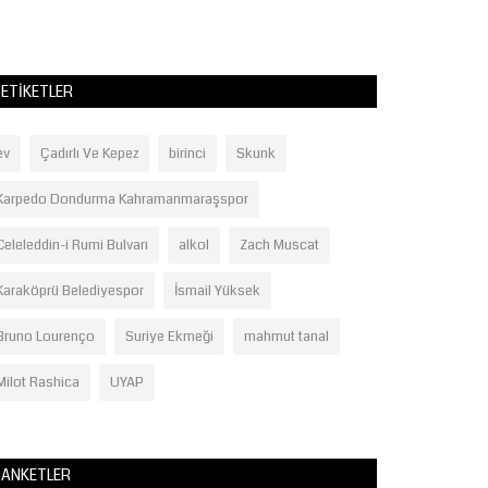
ETIKETLER
ev
Çadırlı Ve Kepez
birinci
Skunk
Karpedo Dondurma Kahramanmaraşspor
Celeleddin-i Rumi Bulvarı
alkol
Zach Muscat
Karaköprü Belediyespor
İsmail Yüksek
Bruno Lourenço
Suriye Ekmeği
mahmut tanal
Milot Rashica
UYAP
ANKETLER