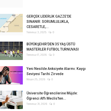
GERÇEK LİDERLİK GAZZE’DE
SINANIR: SORUMLULUKLA,
CESARETLE,...
Temmuz 3, 2025
0
BÜYÜKŞEHİR’DEN 35 YAŞ ÜSTÜ
MASTERLER FUTBOL TURNUVASI
Temmuz 17, 2026
0
Yeni Nesilde Anksiyete Alarmı: Kaygı
Seviyesi Tarihi Zirvede
Nisan 25, 2026
0
Üniversite Öğrencilerine Müjde:
Öğrenci Affı Meclis'ten...
Temmuz 31, 2026
0