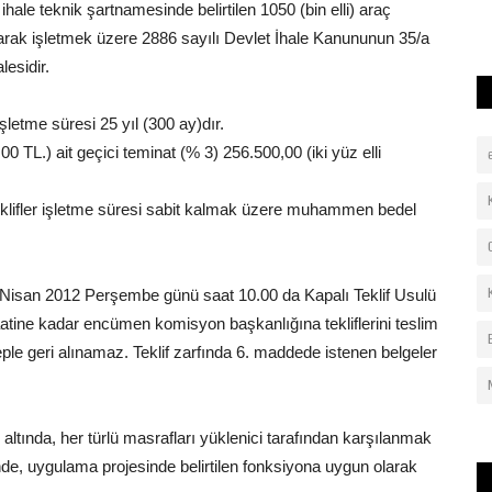
le teknik şartnamesinde belirtilen 1050 (bin elli) araç
larak işletmek üzere 2886 sayılı Devlet İhale Kanununun 35/a
lesidir.
şletme süresi 25 yıl (300 ay)dır.
0 TL.) ait geçici teminat (% 3) 256.500,00 (iki yüz elli
eklifler işletme süresi sabit kalmak üzere muhammen bedel
 Nisan 2012 Perşembe günü saat 10.00 da Kapalı Teklif Usulü
 saatine kadar encümen komisyon başkanlığına tekliflerini teslim
beple geri alınamaz. Teklif zarfında 6. maddede istenen belgeler
altında, her türlü masrafları yüklenici tarafından karşılanmak
nde, uygulama projesinde belirtilen fonksiyona uygun olarak