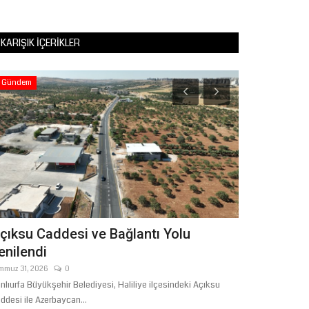
KARIŞIK İÇERIKLER
Gündem
Köşe Yazıları
KURAN'A 
SIFATLARI
Temmuz 14, 2026
çıksu Caddesi ve Bağlantı Yolu
enilendi
mmuz 31, 2026
0
nlıurfa Büyükşehir Belediyesi, Haliliye ilçesindeki Açıksu
ddesi ile Azerbaycan...