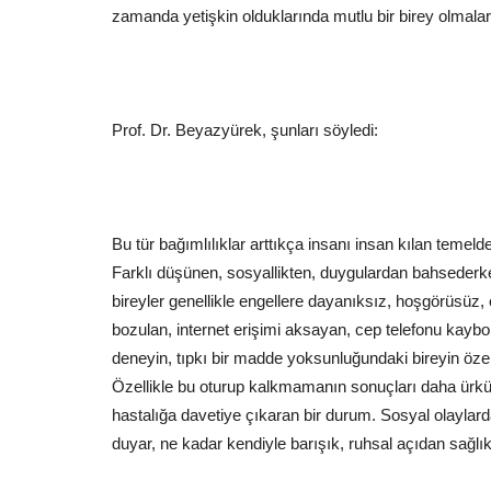
zamanda yetişkin olduklarında mutlu bir birey olmaları
Prof. Dr. Beyazyürek, şunları söyledi:
Bu tür bağımlılıklar arttıkça insanı insan kılan temeld
Farklı düşünen, sosyallikten, duygulardan bahsederke
bireyler genellikle engellere dayanıksız, hoşgörüsüz, 
bozulan, internet erişimi aksayan, cep telefonu kaybo
deneyin, tıpkı bir madde yoksunluğundaki bireyin özelli
Özellikle bu oturup kalkmamanın sonuçları daha ürkütü
hastalığa davetiye çıkaran bir durum. Sosyal olaylard
duyar, ne kadar kendiyle barışık, ruhsal açıdan sağlıklı 