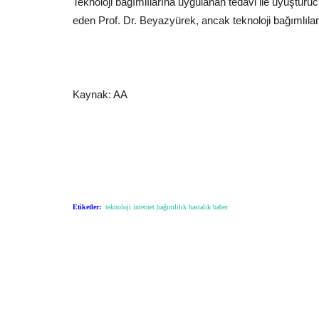
Teknoloji bağımlılarına uygulanan tedavi ile uyuşturu
eden Prof. Dr. Beyazyürek, ancak teknoloji bağımlılar
Kaynak: AA
Etiketler:
teknoloji
internet
bağımlılık
hastalık
haber