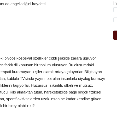
İ
nı da engellediğini kaydetti.
eki biyopsikososyal özellikler ciddi şekilde zarara uğruyor.
n farklı dil konuşan bir toplum oluşuyor. Bu oluşumdaki
empati kuramayan kişiler olarak ortaya çıkıyorlar. Bilgisayarı
lan, kablolu TVsinde yayını bozulan insanlarla diyalog kurmayı
klerini taşıyorlar. Huzursuz, sıkıntılı, öfkeli ve mutsuz.
cü. Kilo almaktan tutun, hareketsizliğe bağlı birçok fiziksel
an, sportif aktivitelerden uzak insan ne kadar kendine güven
bir birey olabilir ki?