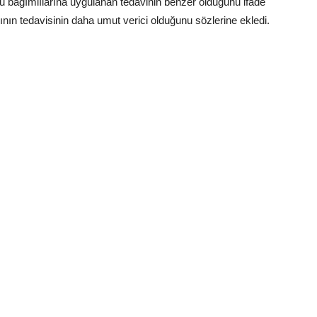
cu bağımlılarına uygulanan tedavinin benzer olduğunu ifade
ının tedavisinin daha umut verici olduğunu sözlerine ekledi.