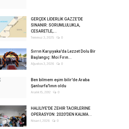
GERÇEK LİDERLİK GAZZE’DE
SINANIR: SORUMLULUKLA,
CESARETLE,...
Temmuz 3, 2025
0
Sırrın Karşıyaka'da Lezzet Dolu Bir
Başlangıç: Moi Fırın...
Ağustos 3, 2026
0
Ben bilmem eşim bilir'de Araba
Şanlıurfa'lının oldu
Aralık 15, 2012
0
HALİLİYE'DE ZEHİR TACİRLERİNE
OPERASYON: 2020’DEN KALMA...
Nisan 1, 2026
0