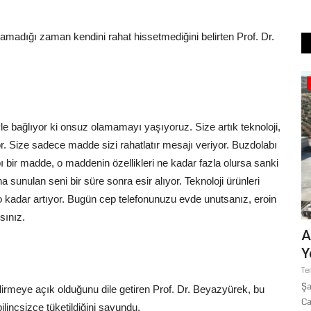
şamadığı zaman kendini rahat hissetmediğini belirten Prof. Dr.
Sağlık
 bağlıyor ki onsuz olamamayı yaşıyoruz. Size artık teknoloji,
. Size sadece madde sizi rahatlatır mesajı veriyor. Buzdolabı
abı bir madde, o maddenin özellikleri ne kadar fazla olursa sanki
a sunulan seni bir süre sonra esir alıyor. Teknoloji ürünleri
o kadar artıyor. Bugün cep telefonunuzu evde unutsanız, eroin
sınız.
n İki
Doç. Dr. Çiğdem Cindoğlu’ndan
A
Şanlıurfalılara Sıcak Uyarısı:...
Y
Temmuz 24, 2026
0
Te
 kurultayın
Şanlıurfa Harran Üniversitesi Hastanesi Öğretim Üyesi Doç. Dr.
Şa
irmeye açık olduğunu dile getiren Prof. Dr. Beyazyürek, bu
Çiğdem Cindoğlu,...
Ca
ilinçsizce tüketildiğini savundu.