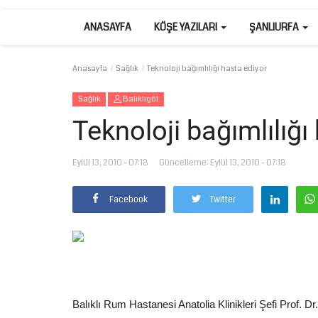
ANASAYFA
KÖŞE YAZILARI
ŞANLIURFA
Anasayfa
Sağlık
Teknoloji bağımlılığı hasta ediyor
Sağlık
Balıklıgöl
Teknoloji bağımlılığı
Eylül 13, 2010 - 07:18
Güncelleme: Eylül 13, 2010 - 07:18
Facebook
Twitter
Balıklı Rum Hastanesi Anatolia Klinikleri Şefi Prof. Dr