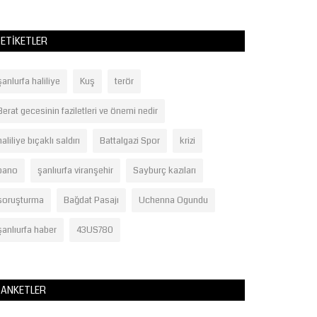
ETIKETLER
şanlurfa haliliye
Kuş
terör
Berat gecesinin faziletleri ve önemi nedir
haliliye bıçaklı saldırı
Battalgazi Spor
krizi
pano
şanlıurfa viranşehir
Sayburç kazıları
soruşturma
Bağdat Pasajı
Uchenna Ogundu
şanlıurfa haber
43US780
ANKETLER