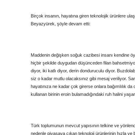
Birçok insanın, hayatına giren teknolojik ürünlere ula
Beyazyürek, şöyle devam etti:
Siyaset
Maddenin değişken soğuk cazibesi insanı kendine öyle
hiçbir şekilde duygudan düşünceden filan bahsetmiyor
diyor, iki katlı diyor, derin donduruculu diyor. Buzdol
siz o kadar mutlu olacaksınız gibi mesaj veriliyor. San
hayatınıza ne kadar çok girerse onlara bağımlılık da 
kullanan birinin eroin bulamadığındaki ruh halini yaşar
CHP’de Kurultay Tartışmaları İçi
Kritik Senaryo
Mayıs 15, 2026
0
Cumhuriyet Halk Partisi (CHP) yönetimi, son büyük
Türk toplumunun mevcut yapısının telkine ve yönlend
hukuken geçersiz sayılması...
nedenle piyasaya çıkan teknoloji ürünlerinin hızla ve b