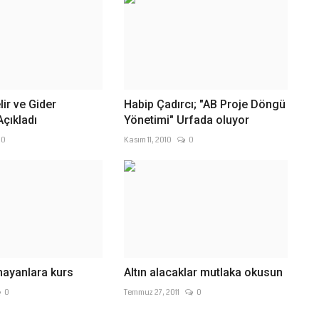
lir ve Gider
Habip Çadırcı; "AB Proje Döngü
çıkladı
Yönetimi" Urfada oluyor
0
Kasım 11, 2010
0
mayanlara kurs
Altın alacaklar mutlaka okusun
0
Temmuz 27, 2011
0