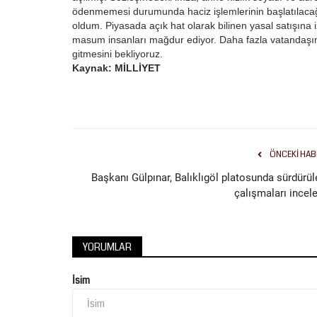
konserinde doğum...
ödenmemesi durumunda haciz işlemlerinin başlatılacağı b
oldum. Piyasada açık hat olarak bilinen yasal satışına i
masum insanları mağdur ediyor. Daha fazla vatandaş
gitmesini bekliyoruz.
Kaynak: MİLLİYET
ÖNCEKI HAB
Başkanı Gülpınar, Balıklıgöl platosunda sürdürül
çalışmaları incele
YORUMLAR
İsim