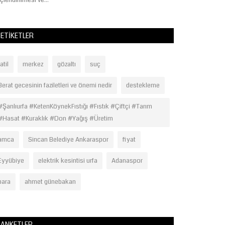
çlendirilmesi ve...
ve milli Otomatik..
ETIKETLER
tatil
merkez
gözaltı
suç
Berat gecesinin faziletleri ve önemi nedir
destekleme
#Şanlıurfa #KetenKöynekFıstığı #Fıstık #Çiftçi #Tarım
#Hasat #Kuraklık #Don #Yağış #Üretim
amca
Sincan Belediye Ankaraspor
fiyat
Eyyübiye
elektrik kesintisi urfa
Adanaspor
para
ahmet günebakan
ANKETLER