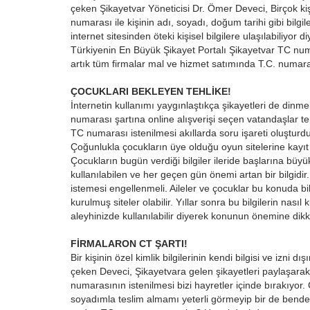
çeken Şikayetvar Yöneticisi Dr. Ömer Deveci, Birçok 
numarası ile kişinin adı, soyadı, doğum tarihi gibi bilgil
internet sitesinden öteki kişisel bilgilere ulaşılabiliyor
Türkiyenin En Büyük Şikayet Portalı Şikayetvar TC numa
artık tüm firmalar mal ve hizmet satımında T.C. numarası
ÇOCUKLARI BEKLEYEN TEHLİKE!
İnternetin kullanımı yaygınlaştıkça şikayetleri de dinme
numarası şartına online alışverişi seçen vatandaşlar te
TC numarası istenilmesi akıllarda soru işareti oluşturdu
Çoğunlukla çocukların üye olduğu oyun sitelerine kayıt 
Çocukların bugün verdiği bilgiler ileride başlarına büy
kullanılabilen ve her geçen gün önemi artan bir bilgidir. 
istemesi engellenmeli. Aileler ve çocuklar bu konuda bili
kurulmuş siteler olabilir. Yıllar sonra bu bilgilerin nasıl
aleyhinizde kullanılabilir diyerek konunun önemine dikk
FİRMALARON CT ŞARTI!
Bir kişinin özel kimlik bilgilerinin kendi bilgisi ve izni 
çeken Deveci, Şikayetvara gelen şikayetleri paylaşarak 
numarasının istenilmesi bizi hayretler içinde bırakıyor.
soyadımla teslim almamı yeterli görmeyip bir de bende