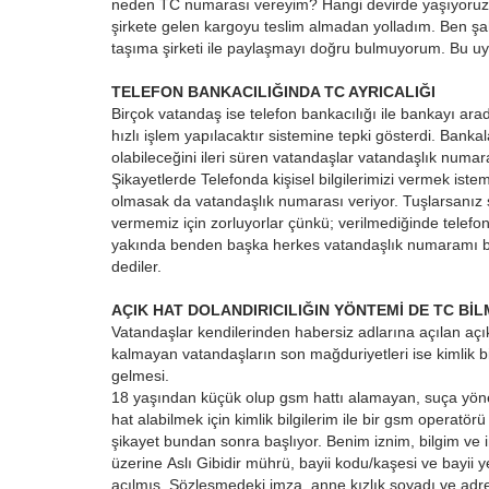
neden TC numarası vereyim? Hangi devirde yaşıyoruz a
şirkete gelen kargoyu teslim almadan yolladım. Ben şa
taşıma şirketi ile paylaşmayı doğru bulmuyorum. Bu uyg
TELEFON BANKACILIĞINDA TC AYRICALIĞI
Birçok vatandaş ise telefon bankacılığı ile bankayı ara
hızlı işlem yapılacaktır sistemine tepki gösterdi. Ban
Magazin
olabileceğini ileri süren vatandaşlar vatandaşlık numaras
Şikayetlerde Telefonda kişisel bilgilerimizi vermek is
olmasak da vatandaşlık numarası veriyor. Tuşlarsanız s
vermemiz için zorluyorlar çünkü; verilmediğinde telefond
yakında benden başka herkes vatandaşlık numaramı bilec
dediler.
AÇIK HAT DOLANDIRICILIĞIN YÖNTEMİ DE TC Bİ
Vatandaşlar kendilerinden habersiz adlarına açılan açık
kalmayan vatandaşların son mağduriyetleri ise kimlik bilg
gelmesi.
Urfalı Sanatçı İbrahim Tatlıses 
18 yaşından küçük olup gsm hattı alamayan, suça yönel
Yaşına Gözyaşlarıyla...
hat alabilmek için kimlik bilgilerim ile bir gsm operatör
Ocak 2, 2026
0
şikayet bundan sonra başlıyor. Benim iznim, bilgim ve
üzerine Aslı Gibidir mührü, bayii kodu/kaşesi ve bayii ye
Şanlıurfa’nın dünyaya mal olmuş ismi İbrahim Tatlıs
açılmış. Sözleşmedeki imza, anne kızlık soyadı ve adr