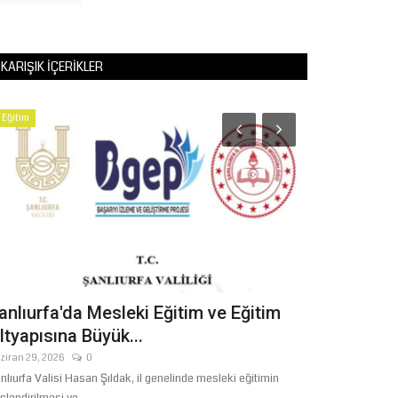
KARIŞIK İÇERIKLER
Eğitim
Sağlık
anlıurfa'da Mesleki Eğitim ve Eğitim
Şanlıurfa’d
ltyapısına Büyük...
Hayat Kurta
ziran 29, 2026
0
Temmuz 16, 2026
nlıurfa Valisi Hasan Şıldak, il genelinde mesleki eğitimin
Şanlıurfa’da ani k