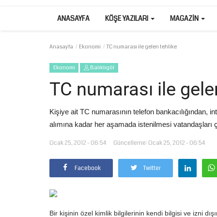
ANASAYFA
KÖŞE YAZILARI
MAGAZIN
Anasayfa
Ekonomi
TC numarası ile gelen tehlike
Ekonomi
Balıklıgöl
TC numarası ile gele
Kişiye ait TC numarasının telefon bankacılığından, in
alımına kadar her aşamada istenilmesi vatandaşları ç
Ocak 25, 2012 - 06:54
Güncelleme: Ocak 25, 2012 - 06:54
Facebook
Twitter
Bir kişinin özel kimlik bilgilerinin kendi bilgisi ve izni 