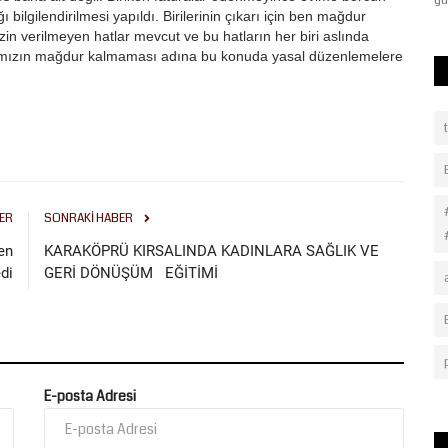
süredir varlık...
gü
ilgilendirilmesi yapıldı. Birilerinin çıkarı için ben mağdur
zin verilmeyen hatlar mevcut ve bu hatların her biri aslında
ımızın mağdur kalmaması adına bu konuda yasal düzenlemelere
ER
SONRAKI HABER
en
KARAKÖPRÜ KIRSALINDA KADINLARA SAĞLIK VE
di
GERİ DÖNÜŞÜM EĞİTİMİ
E-posta Adresi