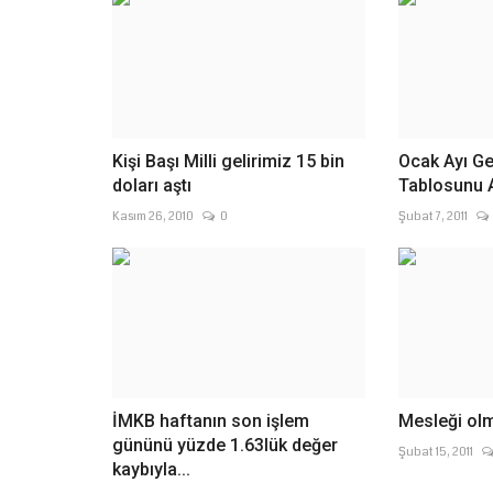
Kişi Başı Milli gelirimiz 15 bin
Ocak Ayı Ge
doları aştı
Tablosunu A
Kasım 26, 2010
0
Şubat 7, 2011
İMKB haftanın son işlem
Mesleği ol
gününü yüzde 1.63lük değer
Şubat 15, 2011
kaybıyla...