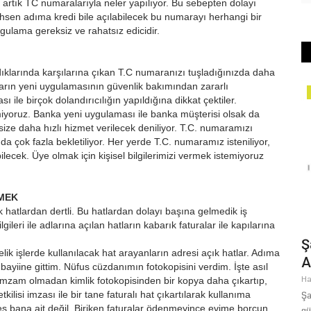
rtık TC numaralarıyla neler yapılıyor. Bu sebepten dolayı
hsen adıma kredi bile açılabilecek bu numarayı herhangi bir
ulama gereksiz ve rahatsız edicidir.
dıklarında karşılarına çıkan T.C numaranızı tuşladığınızda daha
kaların yeni uygulamasının güvenlik bakımından zararlı
Dünya
ı ile birçok dolandırıcılığın yapıldığına dikkat çektiler.
temiyoruz. Banka yeni uygulaması ile banka müşterisi olsak da
ize daha hızlı hizmet verilecek deniliyor. T.C. numaramızı
a çok fazla bekletiliyor. Her yerde T.C. numaramız isteniliyor,
ek. Üye olmak için kişisel bilgilerimizi vermek istemiyoruz
LMEK
 hatlardan dertli. Bu hatlardan dolayı başına gelmedik iş
ileri ile adlarına açılan hatların kabarık faturalar ile kapılarına
74.
Moro Müslümanlarının Yarım Asırlık
Ş
ik işlerde kullanılacak hat arayanların adresi açık hatlar. Adıma
Mücadelesine Şanlıurfa...
A
ü bayiine gittim. Nüfus cüzdanımın fotokopisini verdim. İşte asıl
Haziran 30, 2026
0
Ha
 imzam olmadan kimlik fotokopisinden bir kopya daha çıkartıp,
tkilisi imzası ile bir tane faturalı hat çıkartılarak kullanıma
es, yeni yıl
Filipinler hükümetinin baskılarına karşı yarım asırdan fazla bir
Şa
es bana ait değil. Biriken faturalar ödenmeyince evime borcun