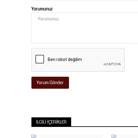
Yorumunuz
Yorum Gönder
İLGILI İÇERIKLER