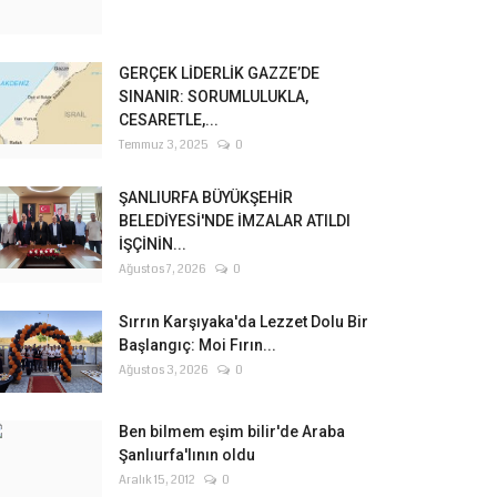
GERÇEK LİDERLİK GAZZE’DE
SINANIR: SORUMLULUKLA,
CESARETLE,...
Temmuz 3, 2025
0
ŞANLIURFA BÜYÜKŞEHİR
BELEDİYESİ'NDE İMZALAR ATILDI
İŞÇİNİN...
Ağustos 7, 2026
0
Sırrın Karşıyaka'da Lezzet Dolu Bir
Başlangıç: Moi Fırın...
Ağustos 3, 2026
0
Ben bilmem eşim bilir'de Araba
Şanlıurfa'lının oldu
Aralık 15, 2012
0