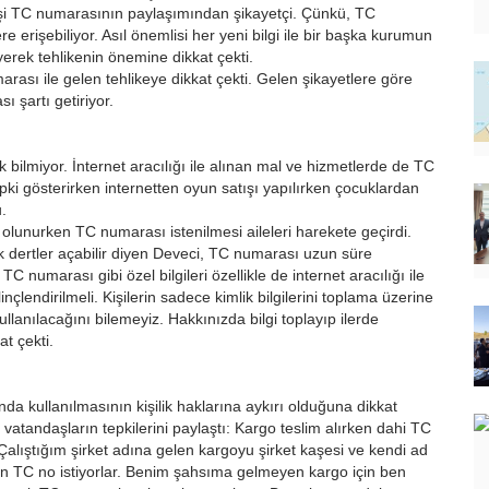
kişi TC numarasının paylaşımından şikayetçi. Çünkü, TC
ere erişebiliyor. Asıl önemlisi her yeni bilgi ile bir başka kurumun
 diyerek tehlikenin önemine dikkat çekti.
rası ile gelen tehlikeye dikkat çekti. Gelen şikayetlere göre
 şartı getiriyor.
k bilmiyor. İnternet aracılığı ile alınan mal ve hizmetlerde de TC
pki gösterirken internetten oyun satışı yapılırken çocuklardan
.
olunurken TC numarası istenilmesi aileleri harekete geçirdi.
ük dertler açabilir diyen Deveci, TC numarası uzun süre
TC numarası gibi özel bilgileri özellikle de internet aracılığı ile
nçlendirilmeli. Kişilerin sadece kimlik bilgilerini toplama üzerine
 kullanılacağını bilemeyiz. Hakkınızda bilgi toplayıp ilerde
at çekti.
dışında kullanılmasının kişilik haklarına aykırı olduğuna dikkat
vatandaşların tepkilerini paylaştı: Kargo teslim alırken dahi TC
 Çalıştığım şirket adına gelen kargoyu şirket kaşesi ve kendi ad
n TC no istiyorlar. Benim şahsıma gelmeyen kargo için ben