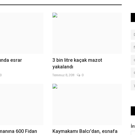
unda esrar
3 bin litre kaçak mazot
yakalandı
0
Temmuz 8, 2011
0
İ
manına 600 Fidan
Kaymakamı Balcı'dan, esnafa