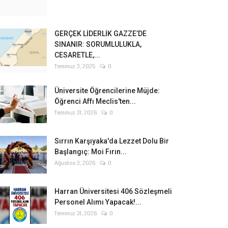
GERÇEK LİDERLİK GAZZE’DE
SINANIR: SORUMLULUKLA,
CESARETLE,...
Temmuz 3, 2025
0
Üniversite Öğrencilerine Müjde:
Öğrenci Affı Meclis'ten...
Temmuz 31, 2026
0
Sırrın Karşıyaka'da Lezzet Dolu Bir
Başlangıç: Moi Fırın...
Ağustos 3, 2026
0
Harran Üniversitesi 406 Sözleşmeli
Personel Alımı Yapacak!...
Temmuz 31, 2026
0