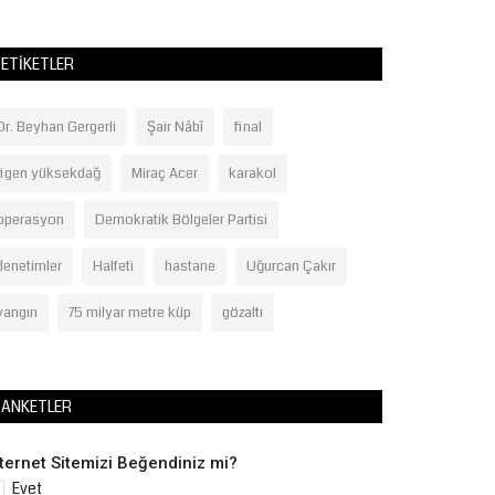
ETIKETLER
Dr. Beyhan Gergerli
Şair Nâbî
final
figen yüksekdağ
Miraç Acer
karakol
operasyon
Demokratik Bölgeler Partisi
denetimler
Halfeti
hastane
Uğurcan Çakır
yangın
75 milyar metre küp
gözaltı
ANKETLER
nternet Sitemizi Beğendiniz mi?
Evet