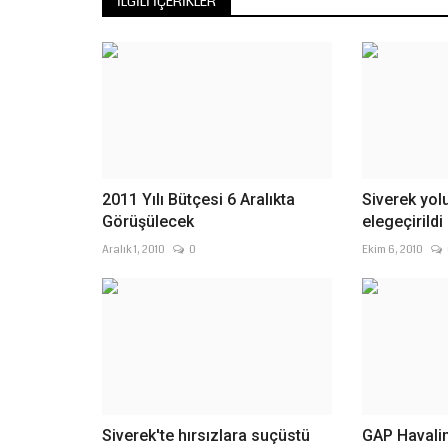
İLGILI İÇERIKLER
2011 Yılı Bütçesi 6 Aralıkta
Siverek yol
Görüşülecek
elegeçirildi
Aralık 1, 2010
0
Ekim 6, 2010
Siverek'te hırsızlara suçüstü
GAP Havali