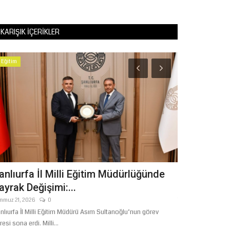
KARIŞIK İÇERIKLER
Eğitim
Yaşam
anlıurfa İl Milli Eğitim Müdürlüğünde
BAŞKAN G
ayrak Değişimi:...
GAZETECİL
mmuz 21, 2026
0
Temmuz 24, 2026
nlıurfa İl Milli Eğitim Müdürü Asım Sultanoğlu’nun görev
Şanlıurfa Büyükşe
resi sona erdi. Milli...
24 Temmuz Gazetec