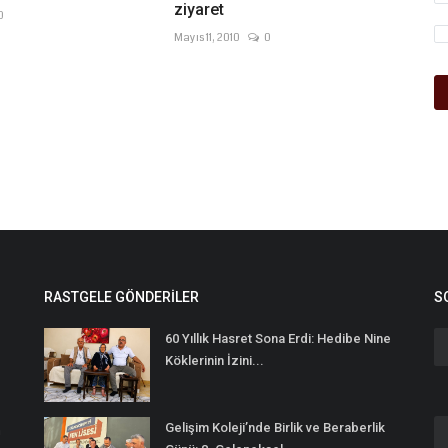
ziyaret
0
Mayıs 11, 2010
0
RASTGELE GÖNDERILER
S
60 Yıllık Hasret Sona Erdi: Hedibe Nine
Köklerinin İzini...
Gelişim Koleji’nde Birlik ve Beraberlik
n