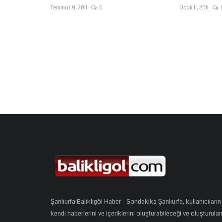
Temmuz 9, 2011
0
Ocak 11, 2011
Şanlıurfa Balıklıgöl Haber - Sondakika Şanlıurfa, kullanıcıların
kendi haberlerini ve içeriklerini oluşturabileceği ve oluşturula