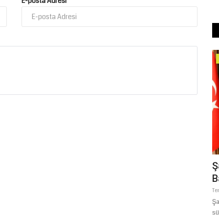
E-posta Adresi
Kültür Sanat
sile
Şanlıurfa’da Ezan ve Hutbe Yarışması
Ş
Heyecanı: Bölge Finalistleri...
B
Temmuz 24, 2026
0
Te
2026 Yılı Camiler ve Din Görevlileri Haftası münasebetiyle
Şa
Şanlıurfa İl Müftülüğü...
sü