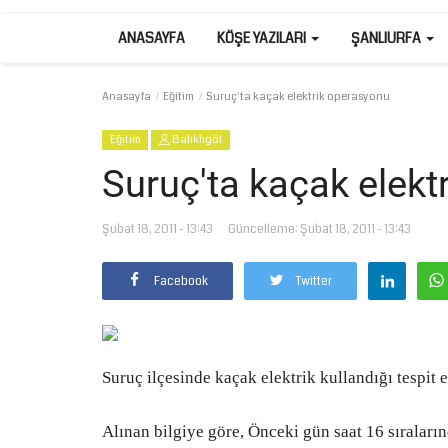
ANASAYFA
KÖŞE YAZILARI
ŞANLIURFA
Anasayfa
Eğitim
Suruç'ta kaçak elektrik operasyonu
Eğitim
Balıklıgöl
Suruç'ta kaçak elekt
Şubat 18, 2011 - 13:43
Güncelleme: Şubat 18, 2011 - 13:43
Facebook
Twitter
Suruç ilçesinde kaçak elektrik kullandığı tespit e
Alınan bilgiye göre, Önceki gün saat 16 sıraları