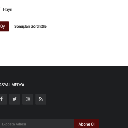
Hayır
Oy
Sonuçları Görüntüle
OSYAL MEDYA
Abone Ol