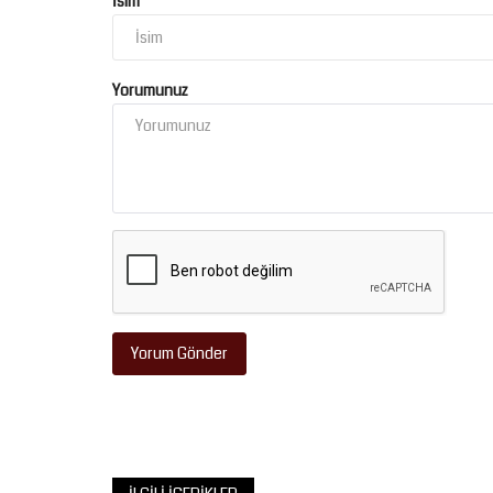
İsim
Yorumunuz
Köşe Yazıları
Yorum Gönder
Şeyh Hikmet Aydın ve Nurani Sil
Temmuz 20, 2026
0