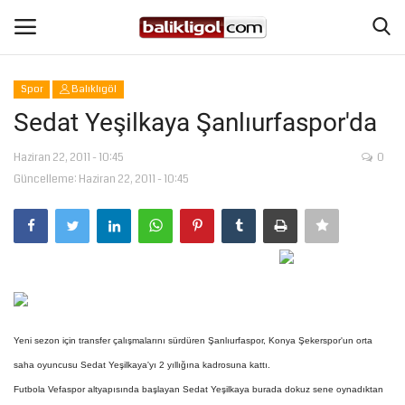
Spor
Balıklıgöl
Giriş Yap
Kaydol
Sedat Yeşilkaya Şanlıurfaspor'da
Anasayfa
Haziran 22, 2011 - 10:45
0
Güncelleme: Haziran 22, 2011 - 10:45
Köşe Yazıları
Magazin
Şanlıurfa
Eğitim
Yeni sezon için transfer çalışmalarını sürdüren Şanlıurfaspor, Konya Şekerspor'un orta
saha oyuncusu Sedat Yeşilkaya'yı 2 yıllığına kadrosuna kattı.
Spor
Futbola Vefaspor altyapısında başlayan Sedat Yeşilkaya burada dokuz sene oynadıktan