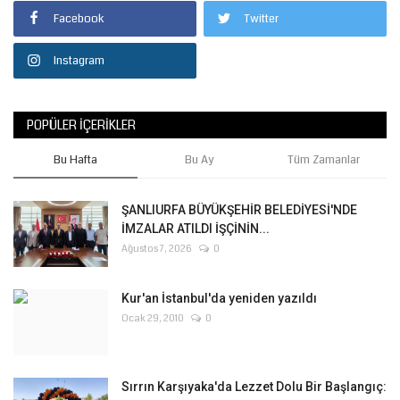
Facebook
Twitter
Instagram
POPÜLER İÇERIKLER
Bu Hafta
Bu Ay
Tüm Zamanlar
ŞANLIURFA BÜYÜKŞEHİR BELEDİYESİ'NDE
İMZALAR ATILDI İŞÇİNİN...
Ağustos 7, 2026
0
Kur'an İstanbul'da yeniden yazıldı
Ocak 29, 2010
0
Sırrın Karşıyaka'da Lezzet Dolu Bir Başlangıç: