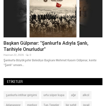
Başkan Gülpınar: "Şanlıurfa Adıyla Şanlı,
P
Tarihiyle Onurludur"
M
Haziran 22, 2026
0
Te
Şanlıurfa Büyükşehir Belediye Başkanı Mehmet Kasım Gülpınar, kente
Şa
"Şanlı" unvanı...
ad
ETIKETLER
şanlıurfa intihar girişimi
urfa süper kupa
ağır
alkol
Adanaspor
merkez
Taş Tepeler
bir şehit
israil