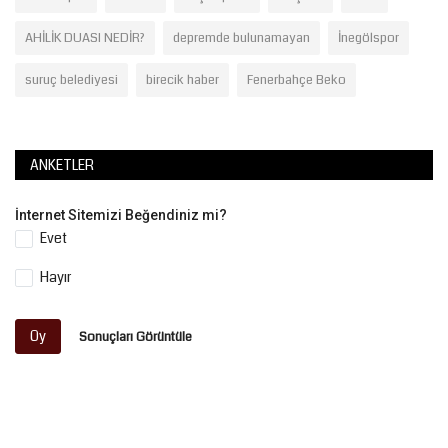
AHİLİK DUASI NEDİR?
depremde bulunamayan
İnegölspor
suruç belediyesi
birecik haber
Fenerbahçe Beko
ANKETLER
İnternet Sitemizi Beğendiniz mi?
Evet
Hayır
Oy
Sonuçları Görüntüle