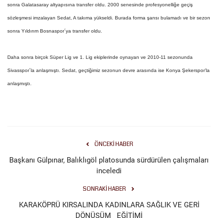
sonra Galatasaray altyapısına transfer oldu. 2000 senesinde profesyonelliğe geçiş
Gündem
sözleşmesi imzalayan Sedat, A takıma yükseldi. Burada forma şansı bulamadı ve bir sezon
sonra Yıldırım Bosnaspor´ya transfer oldu.
Tekno Bilim
Daha sonra birçok Süper Lig ve 1. Lig ekiplerinde oynayan ve 2010-11 sezonunda
Ekonomi
Sivasspor´la anlaşmıştı. Sedat, geçtiğimiz sezonun devre arasında ise Konya Şekerspor’la
anlaşmıştı.
Siyaset
Galeriler
Yaşam
ÖNCEKI HABER
Başkanı Gülpınar, Balıklıgöl platosunda sürdürülen çalışmaları
Künye
inceledi
SONRAKI HABER
Sağlık
KARAKÖPRÜ KIRSALINDA KADINLARA SAĞLIK VE GERİ
İletişim
DÖNÜŞÜM EĞİTİMİ