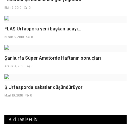
Ekim 7, 2010
0
FLAŞ Urfaspora yeni başkan adayı...
Nisan 6, 2010
0
Şanlıurfa Süper Amatörde Haftanın sonuçları
Aralık 14, 2010
0
Ş.Urfasporda sakatlar düşündürüyor
Mart 10, 2010
0
BIZI TAKIP EDIN