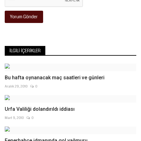
Yorum Gönder
İLGILI İÇERIKLER
Bu hafta oynanacak maç saatleri ve günleri
Aralık 29, 2010
0
Urfa Valiliği dolandırıldı iddiası
Mart 9, 2010
0
Fenerbahçe idmanında gol yağmuru