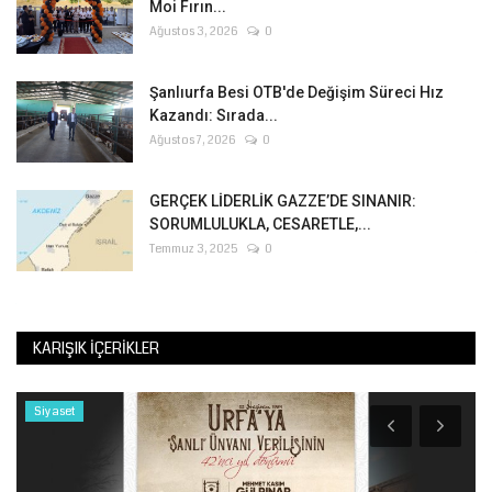
Moi Fırın...
Ağustos 3, 2026
0
Şanlıurfa Besi OTB'de Değişim Süreci Hız
Kazandı: Sırada...
Ağustos 7, 2026
0
GERÇEK LİDERLİK GAZZE’DE SINANIR:
SORUMLULUKLA, CESARETLE,...
Temmuz 3, 2025
0
KARIŞIK İÇERIKLER
Siyaset