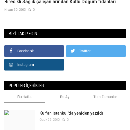
Birecikli Sağlık çalışanlarından Kutlu Doğum fidanları
Nisan 30, 2013
0
BIZI TAKIP EDIN
Facebook
Twitter
Instagram
POPÜLER İÇERIKLER
Bu Hafta
Bu Ay
Tüm Zamanlar
Kur'an İstanbul'da yeniden yazıldı
Ocak 29, 2010
0