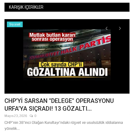
KARIŞIK İÇERIKLER
Siyaset
CHP’Yİ SARSAN "DELEGE" OPERASYONU
K
URFA’YA SIÇRADI! 13 GÖZALTI...
S
Mayıs 23, 2026
0
Te
CHP’nin 38’inci Olağan Kurultayı’ndaki rüşvet ve usulsüzlük iddialarına
yönelik...