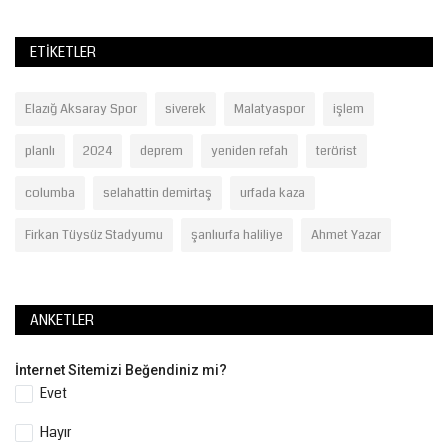
ETIKETLER
Elazığ Aksaray Spor
siverek
Malatyaspor
işlem
planlı
2024
deprem
yeniden refah
terörist
columba
selahattin demirtaş
urfada kaza
Firkan Tüysüz Stadyumu
şanlıurfa haliliye
Ahmet Yazar
ANKETLER
İnternet Sitemizi Beğendiniz mi?
Evet
Hayır