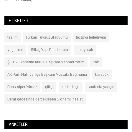
ETIKETLER
teslim
Furkan Tüysüz Stadyumu
bozova belediyesi
yaşamını
Siltaş Yapı Pendikspor
ırak yaralı
ŞUTSO Yönetim Kurulu Başkanı Mehmet Yetim
ırak
AK Parti Haliliye İlçe Başkanı Mustafa Bağmancı
karabük
Barış Alper Yılmaz
çiftçi
kadir dingil
şanlıurfa yangın
Berat gecesinde gerçekleşen 5 önemli haslet
ANKETLER