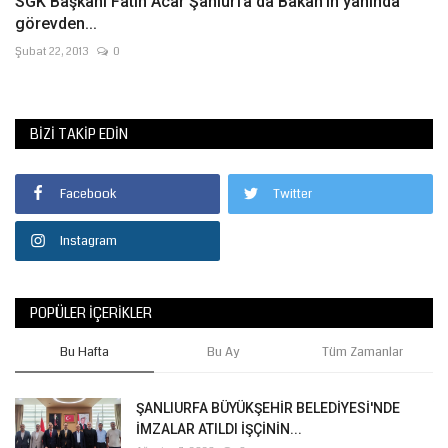
SGK Başkanı Fatih Acar Şanlurfa'da Bakan'ın yanında
görevden...
Şubat 22, 2013
0
BIZI TAKIP EDIN
Facebook
Twitter
Instagram
POPÜLER İÇERIKLER
Bu Hafta
Bu Ay
Tüm Zamanlar
ŞANLIURFA BÜYÜKŞEHİR BELEDİYESİ'NDE
İMZALAR ATILDI İŞÇİNİN...