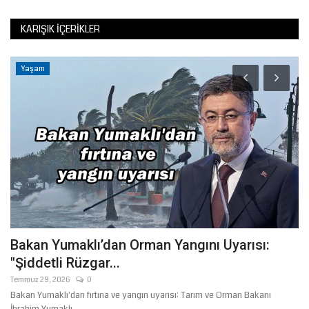
KARIŞIK İÇERIKLER
Yaşam
Bakan Yumaklı’dan Orman Yangını Uyarısı:
D
"Şiddetli Rüzgar...
Li
Temmuz 29, 2026
0
Te
Bakan Yumaklı'dan fırtına ve yangın uyarısı: Tarım ve Orman Bakanı
Dı
İbrahim Yumaklı,...
gö