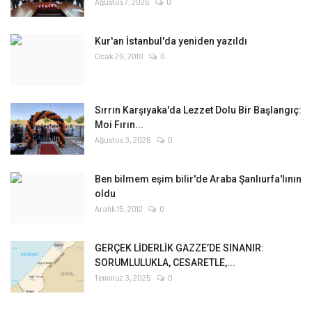
Ağustos 7, 2026
0
Kur'an İstanbul'da yeniden yazıldı
Ocak 29, 2010
0
Sırrın Karşıyaka'da Lezzet Dolu Bir Başlangıç:
Moi Fırın...
Ağustos 3, 2026
0
Ben bilmem eşim bilir'de Araba Şanlıurfa'lının
oldu
Aralık 15, 2012
0
GERÇEK LİDERLİK GAZZE’DE SINANIR:
SORUMLULUKLA, CESARETLE,...
Temmuz 3, 2025
0