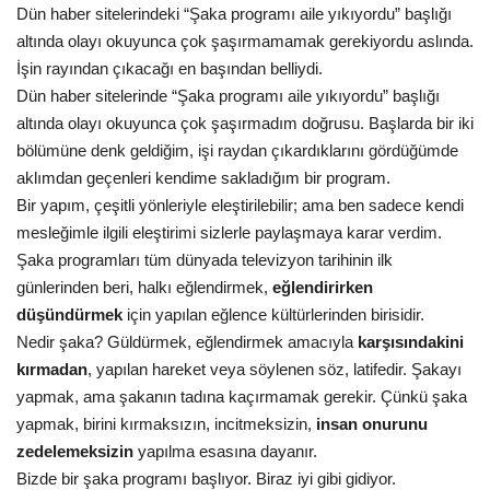
Dün haber sitelerindeki “Şaka programı aile yıkıyordu” başlığı
Gündem
altında olayı okuyunca çok şaşırmamamak gerekiyordu aslında.
İşin rayından çıkacağı en başından belliydi.
Tekno Bilim
Dün haber sitelerinde “Şaka programı aile yıkıyordu” başlığı
altında olayı okuyunca çok şaşırmadım doğrusu. Başlarda bir iki
Ekonomi
bölümüne denk geldiğim, işi raydan çıkardıklarını gördüğümde
aklımdan geçenleri kendime sakladığım bir program.
Siyaset
Bir yapım, çeşitli yönleriyle eleştirilebilir; ama ben sadece kendi
mesleğimle ilgili eleştirimi sizlerle paylaşmaya karar verdim.
Galeriler
Şaka programları tüm dünyada televizyon tarihinin ilk
günlerinden beri, halkı eğlendirmek,
eğlendirirken
Yaşam
düşündürmek
için yapılan eğlence kültürlerinden birisidir.
Nedir şaka? Güldürmek, eğlendirmek amacıyla
karşısındakini
kırmadan
, yapılan hareket veya söylenen söz, latifedir. Şakayı
Künye
yapmak, ama şakanın tadına kaçırmamak gerekir. Çünkü şaka
yapmak, birini kırmaksızın, incitmeksizin,
insan onurunu
Sağlık
zedelemeksizin
yapılma esasına dayanır.
Bizde bir şaka programı başlıyor. Biraz iyi gibi gidiyor.
İletişim