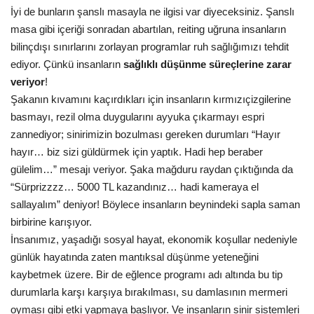
İyi de bunların şanslı masayla ne ilgisi var diyeceksiniz. Şanslı
masa gibi içeriği sonradan abartılan, reiting uğruna insanların
bilinçdışı sınırlarını zorlayan programlar ruh sağlığımızı tehdit
ediyor. Çünkü insanların
sağlıklı düşünme süreçlerine
zarar
veriyor
!
Şakanın kıvamını kaçırdıkları için insanların kırmızıçizgilerine
basmayı, rezil olma duygularını ayyuka çıkarmayı espri
zannediyor; sinirimizin bozulması gereken durumları “Hayır
hayır… biz sizi güldürmek için yaptık. Hadi hep beraber
gülelim…” mesajı veriyor. Şaka mağduru raydan çıktığında da
“Sürprizzzz… 5000 TL kazandınız… hadi kameraya el
sallayalım” deniyor! Böylece insanların beynindeki sapla saman
birbirine karışıyor.
İnsanımız, yaşadığı sosyal hayat, ekonomik koşullar nedeniyle
günlük hayatında zaten mantıksal düşünme yeteneğini
kaybetmek üzere. Bir de eğlence programı adı altında bu tip
durumlarla karşı karşıya bırakılması, su damlasının mermeri
oyması gibi etki yapmaya başlıyor. Ve insanların sinir sistemleri