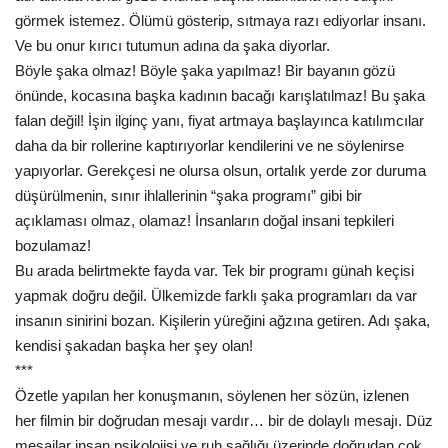
görmek istemez. Ölümü gösterip, sıtmaya razı ediyorlar insanı.
Ve bu onur kırıcı tutumun adına da şaka diyorlar.
Böyle şaka olmaz! Böyle şaka yapılmaz! Bir bayanın gözü
önünde, kocasına başka kadının bacağı karışlatılmaz! Bu şaka
falan değil! İşin ilginç yanı, fiyat artmaya başlayınca katılımcılar
daha da bir rollerine kaptırıyorlar kendilerini ve ne söylenirse
yapıyorlar. Gerekçesi ne olursa olsun, ortalık yerde zor duruma
düşürülmenin, sınır ihlallerinin “şaka programı” gibi bir
açıklaması olmaz, olamaz! İnsanların doğal insani tepkileri
bozulamaz!
Bu arada belirtmekte fayda var. Tek bir programı günah keçisi
yapmak doğru değil. Ülkemizde farklı şaka programları da var
insanın sinirini bozan. Kişilerin yüreğini ağzına getiren. Adı şaka,
kendisi şakadan başka her şey olan!
***
Özetle yapılan her konuşmanın, söylenen her sözün, izlenen
her filmin bir doğrudan mesajı vardır… bir de dolaylı mesajı. Düz
mesajlar insan psikolojisi ve ruh sağlığı üzerinde doğrudan çok