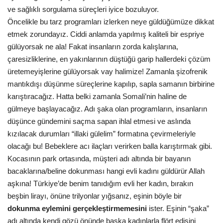
ve sağlıklı sorgulama süreçleri iyice bozuluyor.
Öncelikle bu tarz programları izlerken neye güldüğümüze dikkat
etmek zorundayız. Ciddi anlamda yapılmış kaliteli bir espriye
gülüyorsak ne ala! Fakat insanların zorda kalışlarına,
çaresizliklerine, en yakınlarının düştüğü garip hallerdeki çözüm
üretemeyişlerine gülüyorsak vay halimize! Zamanla şizofrenik
mantıkdışı düşünme süreçlerine kapılıp, sapla samanın birbirine
karıştıracağız. Hatta belki zamanla Somali’nin haline de
gülmeye başlayacağız. Adı şaka olan programların, insanların
düşünce gündemini saçma sapan ihlal etmesi ve aslında
kızılacak durumları “illaki gülelim” formatına çevirmeleriyle
olacağı bu! Bebeklere acı ilaçları verirken balla karıştırmak gibi.
Kocasının park ortasında, müşteri adı altında bir bayanın
bacaklarına/beline dokunması hangi evli kadını güldürür Allah
aşkına! Türkiye’de benim tanıdığım evli her kadın, bırakın
beşbin lirayı, önüne trilyonlar yığsanız, eşinin böyle bir
dokunma eylemini gerçekleştirmemesini
ister. Eşinin “şaka”
adı altında kendi gözü önünde başka kadınlarla flört edişini