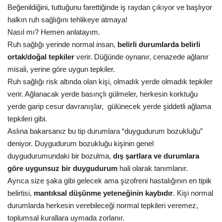
Beğenildiğini, tuttuğunu farettiğinde iş raydan çıkıyor ve başlıyor
halkın ruh sağlığını tehlikeye atmaya!
Kültür Sanat
Nasıl mı? Hemen anlatayım.
Ruh sağlığı yerinde normal insan,
belirli durumlarda belirli
ortak/doğal tepkiler
verir. Düğünde oynanır, cenazede ağlanır
misali, yerine göre uygun tepkiler.
Ruh sağlığı risk altında olan kişi, olmadık yerde olmadık tepkiler
verir. Ağlanacak yerde basınçlı gülmeler, herkesin korktuğu
yerde garip cesur davranışlar, gülünecek yerde şiddetli ağlama
tepkileri gibi.
Aslına bakarsanız bu tip durumlara “duygudurum bozukluğu”
deniyor. Duygudurum bozukluğu kişinin genel
duygudurumundaki bir bozulma,
dış şartlara ve durumlara
göre uygunsuz bir duygudurum
hali olarak tanımlanır.
Ayrıca size şaka gibi gelecek ama şizofreni hastalığının en tipik
belirtisi,
mantıksal düşünme yeteneğinin kaybıdır
. Kişi normal
durumlarda herkesin verebileceği normal tepkileri veremez,
toplumsal kurallara uymada zorlanır.