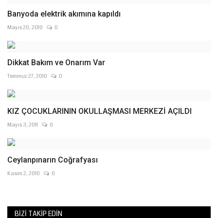
Banyoda elektrik akımına kapıldı
Mayıs 20, 2010
0
Dikkat Bakım ve Onarım Var
Temmuz 27, 2010
0
KIZ ÇOCUKLARININ OKULLAŞMASI MERKEZİ AÇILDI
Mayıs 3, 2011
0
Ceylanpınarın Coğrafyası
Kasım 2, 2010
0
BIZI TAKIP EDIN