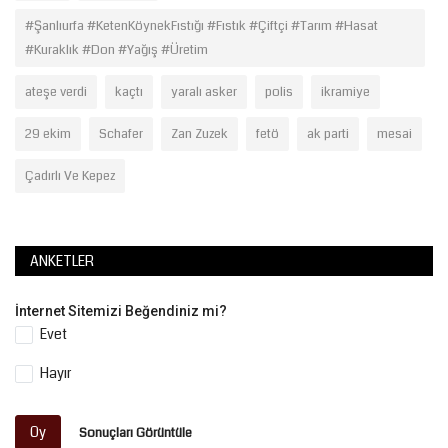
#Şanlıurfa #KetenKöynekFıstığı #Fıstık #Çiftçi #Tarım #Hasat
#Kuraklık #Don #Yağış #Üretim
ateşe verdi
kaçtı
yaralı asker
polis
ikramiye
29 ekim
Schafer
Zan Zuzek
fetö
ak parti
mesai
Çadırlı Ve Kepez
ANKETLER
İnternet Sitemizi Beğendiniz mi?
Evet
Hayır
Oy
Sonuçları Görüntüle