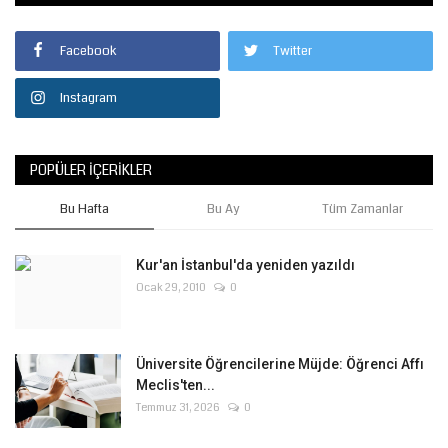
Facebook
Twitter
Instagram
POPÜLER İÇERIKLER
Bu Hafta
Bu Ay
Tüm Zamanlar
Kur'an İstanbul'da yeniden yazıldı
Ocak 29, 2010
0
Üniversite Öğrencilerine Müjde: Öğrenci Affı
Meclis'ten...
Temmuz 31, 2026
0