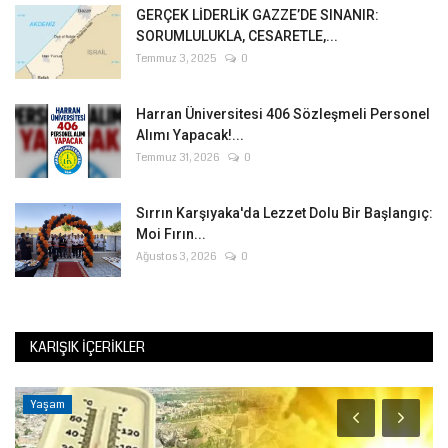
GERÇEK LİDERLİK GAZZE’DE SINANIR:
SORUMLULUKLA, CESARETLE,...
Temmuz 3, 2025
0
Harran Üniversitesi 406 Sözleşmeli Personel
Alımı Yapacak!...
Temmuz 31, 2026
0
Sırrın Karşıyaka'da Lezzet Dolu Bir Başlangıç:
Moi Fırın...
Ağustos 3, 2026
0
KARIŞIK İÇERIKLER
Yaşam