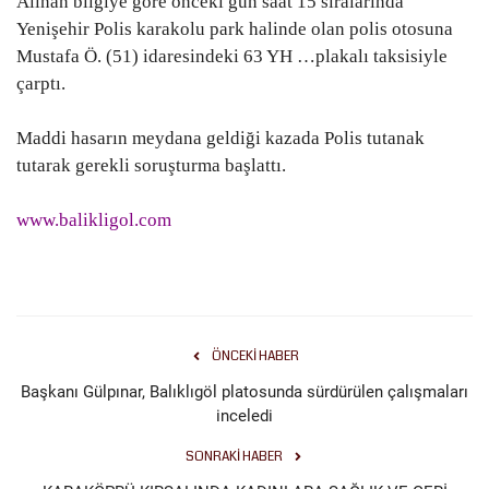
Alınan bilgiye göre önceki gün saat 15 sıralarında
Yenişehir Polis karakolu park halinde olan polis otosuna
Gündem
Mustafa Ö. (51) idaresindeki 63 YH …plakalı taksisiyle
çarptı.
Tekno Bilim
Maddi hasarın meydana geldiği kazada Polis tutanak
Ekonomi
tutarak gerekli soruşturma başlattı.
Galeriler
www.balikligol.com
Siyaset
Künye
ÖNCEKI HABER
Yaşam
Başkanı Gülpınar, Balıklıgöl platosunda sürdürülen çalışmaları
inceledi
İletişim
SONRAKI HABER
Sağlık