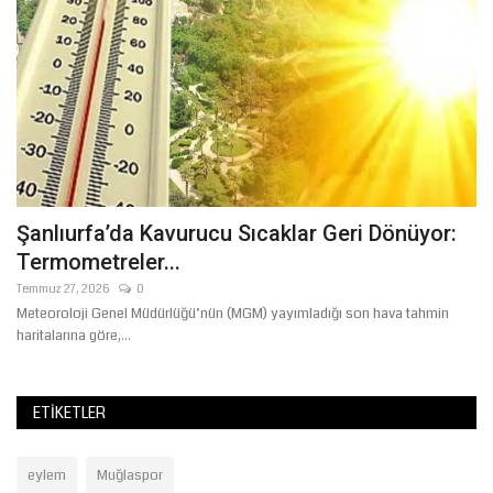
Şanlıurfa’da Kavurucu Sıcaklar Geri Dönüyor:
G
Termometreler...
O
Temmuz 27, 2026
0
Ara
Meteoroloji Genel Müdürlüğü’nün (MGM) yayımladığı son hava tahmin
İs
haritalarına göre,...
baş
ETIKETLER
eylem
Muğlaspor