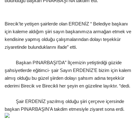
bulunduğu başkan PINARBAŞI’NA takdim etti.
Gündem
Birecik’te yetişen şairlerde olan ERDENİZ “ Belediye başkanı
Tekno Bilim
için kaleme aldığım şiiri sayın başkanımıza armağan etmek ve
kendisine yapmış olduğu çalışmalarından dolayı teşekkür
Ekonomi
ziyaretinde bulunduklarını ifade” etti.
Siyaset
Başkan PINARBAŞI’DA” İlçemizin yetiştirdiği güzide
şahsiyetlerde eğitimci- şair Sayın ERDENİZ’E bizim için kalem
Galeriler
almış olduğu bu güzel şiirden dolayı şahsım adına teşekkür
ederimi Birecik ve Birecikli her şeyin en güzeline layıktır. “dedi.
Yaşam
Şair ERDENİZ yazılmış olduğu şiiri çerçeve içersinde
Künye
başkan PINARBAŞIN’A takdim etmesiyle ziyaret sona erdi.
Sağlık
İletişim