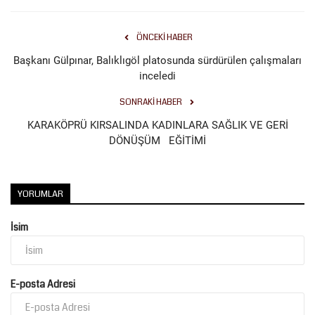
Kültür Sanat
ÖNCEKI HABER
Başkanı Gülpınar, Balıklıgöl platosunda sürdürülen çalışmaları
inceledi
SONRAKI HABER
KARAKÖPRÜ KIRSALINDA KADINLARA SAĞLIK VE GERİ
DÖNÜŞÜM EĞİTİMİ
YORUMLAR
İsim
E-posta Adresi