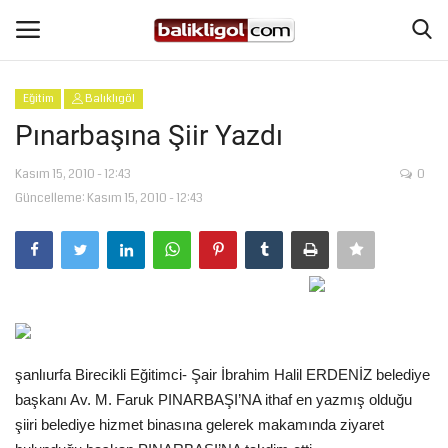
Eğitim
Balıklıgöl
Giriş Yap
Kaydol
Pınarbaşına Şiir Yazdı
Anasayfa
Kasım 15, 2010 - 12:43
0
Güncelleme: Kasım 15, 2010 - 12:43
Köşe Yazıları
Magazin
Şanlıurfa
şanlıurfa Birecikli Eğitimci- Şair İbrahim Halil ERDENİZ belediye
Eğitim
başkanı Av. M. Faruk PINARBAŞI’NA ithaf en yazmış olduğu
şiiri belediye hizmet binasına gelerek makamında ziyaret
Spor