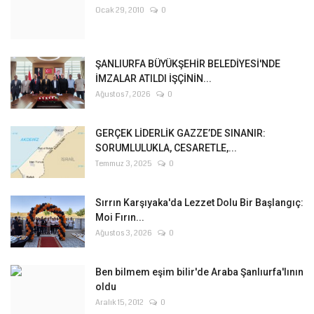
Ocak 29, 2010
0
ŞANLIURFA BÜYÜKŞEHİR BELEDİYESİ'NDE
İMZALAR ATILDI İŞÇİNİN...
Ağustos 7, 2026
0
GERÇEK LİDERLİK GAZZE’DE SINANIR:
SORUMLULUKLA, CESARETLE,...
Temmuz 3, 2025
0
Sırrın Karşıyaka'da Lezzet Dolu Bir Başlangıç:
Moi Fırın...
Ağustos 3, 2026
0
Ben bilmem eşim bilir'de Araba Şanlıurfa'lının
oldu
Aralık 15, 2012
0