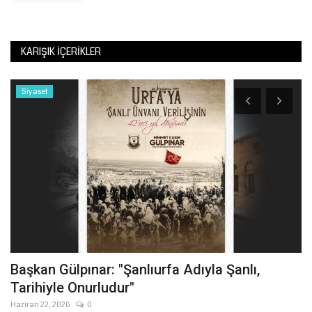
KARIŞIK İÇERIKLER
Siyaset
Başkan Gülpınar: "Şanlıurfa Adıyla Şanlı,
Ş
Tarihiyle Onurludur"
T
Haziran 22, 2026
0
Şu