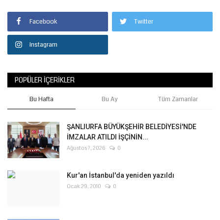
Facebook
Twitter
Instagram
POPÜLER İÇERIKLER
Bu Hafta
Bu Ay
Tüm Zamanlar
ŞANLIURFA BÜYÜKŞEHİR BELEDİYESİ'NDE
İMZALAR ATILDI İŞÇİNİN...
Ağustos 7, 2026
0
Kur'an İstanbul'da yeniden yazıldı
Ocak 29, 2010
0