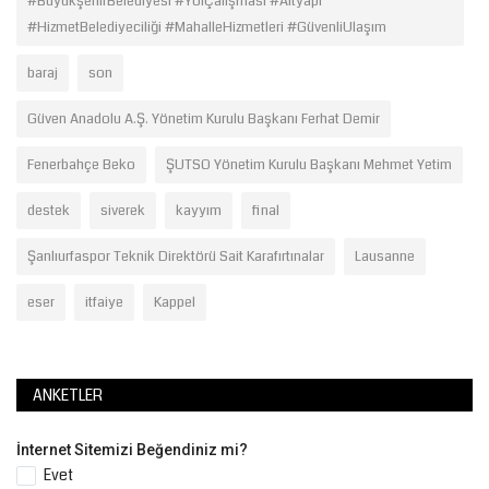
#BüyükşehirBelediyesi #YolÇalışması #Altyapı
#HizmetBelediyeciliği #MahalleHizmetleri #GüvenliUlaşım
baraj
son
Güven Anadolu A.Ş. Yönetim Kurulu Başkanı Ferhat Demir
Fenerbahçe Beko
ŞUTSO Yönetim Kurulu Başkanı Mehmet Yetim
destek
siverek
kayyım
final
Şanlıurfaspor Teknik Direktörü Sait Karafırtınalar
Lausanne
eser
itfaiye
Kappel
ANKETLER
İnternet Sitemizi Beğendiniz mi?
Evet