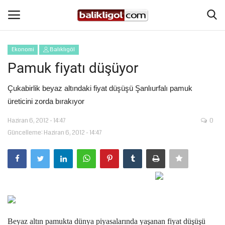
Ekonomi
Balıklıgöl
Giriş Yap
Kaydol
Pamuk fiyatı düşüyor
Anasayfa
Çukabirlik beyaz altındaki fiyat düşüşü Şanlıurfalı pamuk
üreticini zorda bırakıyor
Köşe Yazıları
Haziran 6, 2012 - 14:47
0
Güncelleme: Haziran 6, 2012 - 14:47
Magazin
Şanlıurfa
Eğitim
Spor
Beyaz altın pamukta dünya piyasalarında yaşanan fiyat düşüşü