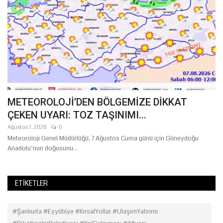
METEOROLOJİ’DEN BÖLGEMİZE DİKKAT
B
ÇEKEN UYARI: TOZ TAŞINIMI...
B
Ağustos 7, 2026
0
Ağ
i
Meteoroloji Genel Müdürlüğü, 7 Ağustos Cuma günü için Güneydoğu
Şa
Anadolu’nun doğusunu...
do
ETIKETLER
#Şanlıurfa #Eyyübiye #KırsalYollar #UlaşımYatırımı