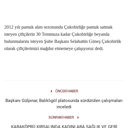
Kültür Sanat
2012 yılı pamuk alım sezonunda Çukobirliğe pamuk satmak
isteyen çiftçilerin 30 Temmuza kadar Çukobirliğe beyanda
bulunmalarını isteyen Şube Başkanı Selahattin Güneş Çukobirlik
olarak çiftçilerimizi mağdur etmemeye çalışıyoruz dedi.
ÖNCEKI HABER
Başkanı Gülpınar, Balıklıgöl platosunda sürdürülen çalışmaları
inceledi
SONRAKI HABER
KARAKÖPRÜ KIRSALINDA KADINLARA SAĞLIK VE GERİ