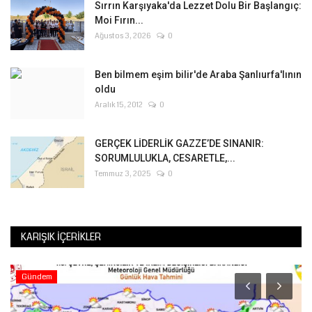
Sırrın Karşıyaka'da Lezzet Dolu Bir Başlangıç:
Moi Fırın...
Ağustos 3, 2026
0
Ben bilmem eşim bilir'de Araba Şanlıurfa'lının
oldu
Aralık 15, 2012
0
GERÇEK LİDERLİK GAZZE’DE SINANIR:
SORUMLULUKLA, CESARETLE,...
Temmuz 3, 2025
0
KARIŞIK İÇERIKLER
Gündem