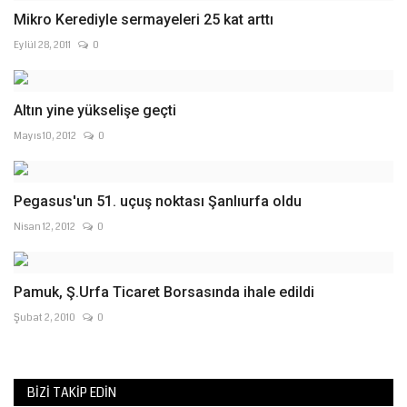
Eylül 28, 2011
0
Altın yine yükselişe geçti
Mayıs 10, 2012
0
Pegasus'un 51. uçuş noktası Şanlıurfa oldu
Nisan 12, 2012
0
Pamuk, Ş.Urfa Ticaret Borsasında ihale edildi
Şubat 2, 2010
0
BIZI TAKIP EDIN