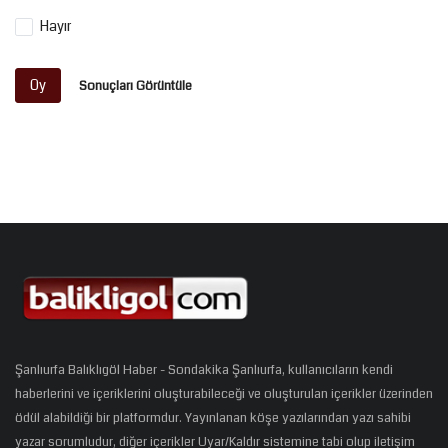
Hayır
Oy
Sonuçları Görüntüle
Şanlıurfa Balıklıgöl Haber - Sondakika Şanlıurfa, kullanıcıların kendi
haberlerini ve içeriklerini oluşturabileceği ve oluşturulan içerikler üzerinden
ödül alabildiği bir platformdur. Yayınlanan köşe yazılarından yazı sahibi
yazar sorumludur, diğer içerikler Uyar/Kaldır sistemine tabi olup iletişim