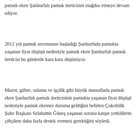
pamuk eken Şanlıurfalı pamuk üreticisini mağdur etmeye devam
Gündem
ediyor.
Tekno Bilim
Ekonomi
2012 yılı pamuk sezonunun başladığı Şanlıurfada pamukta
yaşanan fiyat düşüşü nedeniyle pamuk eken Şanlıurfalı pamuk
Siyaset
üreticisi bu günlerde kara kara düşünüyor.
Galeriler
Yaşam
Mazot, gübre, sulama ve işçilik gibi büyük masraflarla pamuk
eken Şanlıurfalı pamuk üreticisinin pamukta yaşanan fiyat düşüşü
Künye
nedeniyle pamuk ekemez duruma geldiğini belirten Çukobilik
Şube Başkanı Selahattin Ğüneş yaşanan soruna karşın yetkililerin
Sağlık
çiftçilere daha fazla destek vermesi gerektiğini söyledi.
İletişim