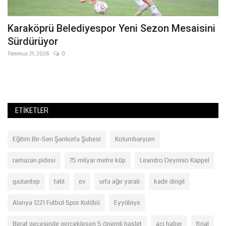
Karaköprü Belediyespor Yeni Sezon Mesaisini
S
Sürdürüyor
B
Temmuz 21, 2026
0
Ni
Şa
bel
ETIKETLER
Eğitim Bir-Sen Şanlıurfa Şubesi
Kolumbaryum
ramazan pidesi
75 milyar metre küp
Leandro Deyrinio Kappel
gaziantep
tatil
ev
urfa ağır yaralı
kadir dingil
Alanya 1221 Futbol Spor Kulübü
Eyyübiye
Berat gecesinde gerçekleşen 5 önemli haslet
acı haber
final