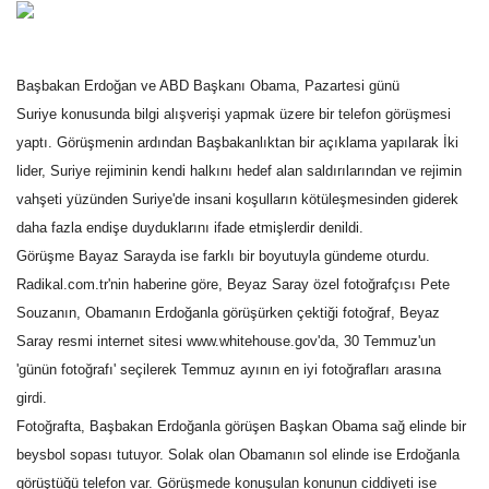
Gündem
Başbakan Erdoğan ve ABD Başkanı Obama, Pazartesi günü
Tekno Bilim
Suriye konusunda bilgi alışverişi yapmak üzere bir telefon görüşmesi
yaptı. Görüşmenin ardından Başbakanlıktan bir açıklama yapılarak İki
Ekonomi
lider, Suriye rejiminin kendi halkını hedef alan saldırılarından ve rejimin
vahşeti yüzünden Suriye'de insani koşulların kötüleşmesinden giderek
Galeriler
daha fazla endişe duyduklarını ifade etmişlerdir denildi.
Görüşme Bayaz Sarayda ise farklı bir boyutuyla gündeme oturdu.
Siyaset
Radikal.com.tr'nin haberine göre, Beyaz Saray özel fotoğrafçısı Pete
Künye
Souzanın, Obamanın Erdoğanla görüşürken çektiği fotoğraf, Beyaz
Saray resmi internet sitesi www.whitehouse.gov'da, 30 Temmuz'un
Yaşam
'günün fotoğrafı' seçilerek Temmuz ayının en iyi fotoğrafları arasına
girdi.
İletişim
Fotoğrafta, Başbakan Erdoğanla görüşen Başkan Obama sağ elinde bir
beysbol sopası tutuyor. Solak olan Obamanın sol elinde ise Erdoğanla
Sağlık
görüştüğü telefon var. Görüşmede konuşulan konunun ciddiyeti ise