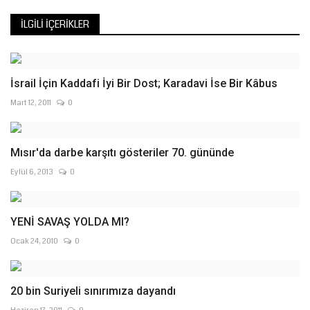
İLGILI İÇERIKLER
İsrail İçin Kaddafi İyi Bir Dost; Karadavi İse Bir Kâbus
Mart 12, 2011
0
Mısır'da darbe karşıtı gösteriler 70. gününde
Eylül 6, 2013
0
YENİ SAVAŞ YOLDA MI?
Ocak 24, 2010
0
20 bin Suriyeli sınırımıza dayandı