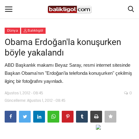
Dünya
Balıklıgöl
Giriş Yap
Kaydol
Obama Erdoğan'la konuşurken
böyle yakalandı
Anasayfa
ABD Başkanlık makamı Beyaz Saray, resmi internet sitesinde
Köşe Yazıları
Başkan Obama'nın "Erdoğan'la telefonda konuşurken" çekilmiş
ilginç bir fotoğrafını yayınladı.
Şanlıurfa
Ağustos 1, 2012 - 08:45
0
Güncelleme: Ağustos 1, 2012 - 08:45
Eğitim
Magazin
Spor