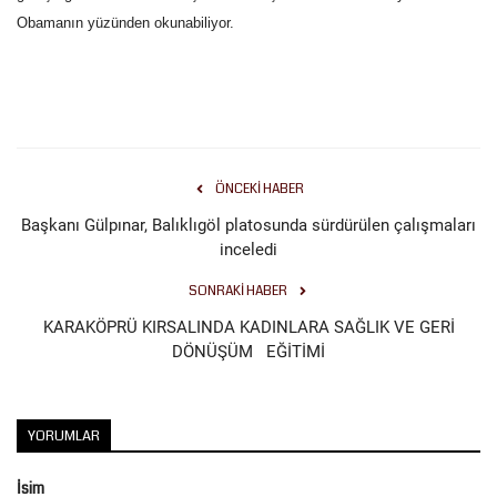
Obamanın yüzünden okunabiliyor.
Kültür Sanat
ÖNCEKI HABER
Başkanı Gülpınar, Balıklıgöl platosunda sürdürülen çalışmaları
inceledi
SONRAKI HABER
KARAKÖPRÜ KIRSALINDA KADINLARA SAĞLIK VE GERİ
DÖNÜŞÜM EĞİTİMİ
YORUMLAR
İsim