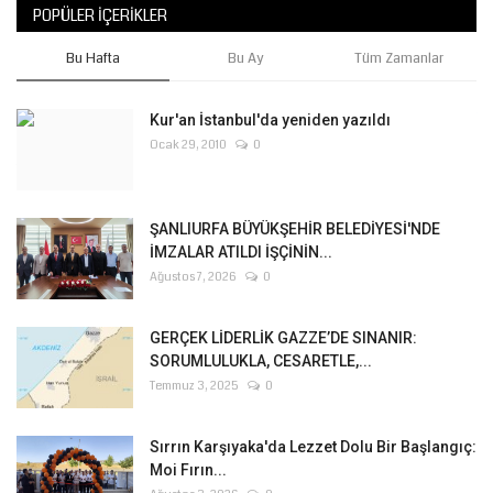
POPÜLER İÇERIKLER
Bu Hafta
Bu Ay
Tüm Zamanlar
Kur'an İstanbul'da yeniden yazıldı
Ocak 29, 2010
0
ŞANLIURFA BÜYÜKŞEHİR BELEDİYESİ'NDE
İMZALAR ATILDI İŞÇİNİN...
Ağustos 7, 2026
0
GERÇEK LİDERLİK GAZZE’DE SINANIR:
SORUMLULUKLA, CESARETLE,...
Temmuz 3, 2025
0
Sırrın Karşıyaka'da Lezzet Dolu Bir Başlangıç:
Moi Fırın...