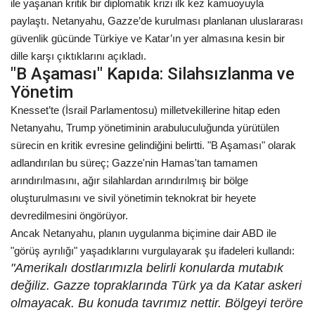
ile yaşanan kritik bir diplomatik krizi ilk kez kamuoyuyla
paylaştı. Netanyahu, Gazze’de kurulması planlanan uluslararası
Kültür Sanat
güvenlik gücünde Türkiye ve Katar’ın yer almasına kesin bir
dille karşı çıktıklarını açıkladı.
"B Aşaması" Kapıda: Silahsızlanma ve
Yönetim
Knesset’te (İsrail Parlamentosu) milletvekillerine hitap eden
Netanyahu, Trump yönetiminin arabuluculuğunda yürütülen
sürecin en kritik evresine gelindiğini belirtti. "B Aşaması" olarak
adlandırılan bu süreç; Gazze'nin Hamas'tan tamamen
arındırılmasını, ağır silahlardan arındırılmış bir bölge
oluşturulmasını ve sivil yönetimin teknokrat bir heyete
devredilmesini öngörüyor.
Ancak Netanyahu, planın uygulanma biçimine dair ABD ile
"görüş ayrılığı" yaşadıklarını vurgulayarak şu ifadeleri kullandı:
"Amerikalı dostlarımızla belirli konularda mutabık
değiliz. Gazze topraklarında Türk ya da Katar askeri
olmayacak. Bu konuda tavrımız nettir. Bölgeyi teröre