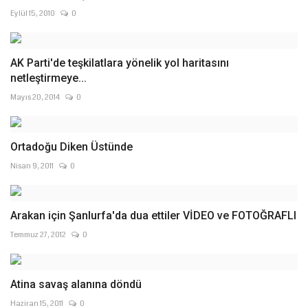
Eylül 15, 2010
0
AK Parti'de teşkilatlara yönelik yol haritasını
netleştirmeye...
Mayıs 20, 2014
0
Ortadoğu Diken Üstünde
Nisan 9, 2011
0
Arakan için Şanlurfa'da dua ettiler VİDEO ve FOTOĞRAFLI
Temmuz 27, 2012
0
Atina savaş alanına döndü
Haziran 15, 2011
0