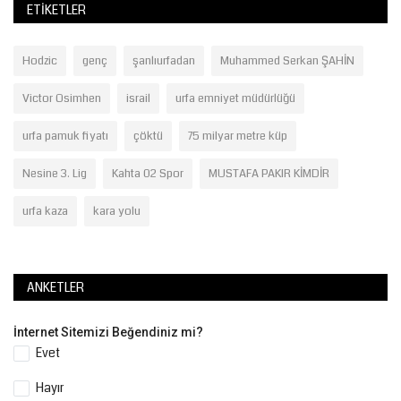
ETIKETLER
Hodzic
genç
şanlıurfadan
Muhammed Serkan ŞAHİN
Victor Osimhen
israil
urfa emniyet müdürlüğü
urfa pamuk fiyatı
çöktü
75 milyar metre küp
Nesine 3. Lig
Kahta 02 Spor
MUSTAFA PAKIR KİMDİR
urfa kaza
kara yolu
ANKETLER
İnternet Sitemizi Beğendiniz mi?
Evet
Hayır