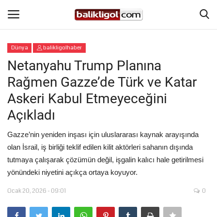
Dünya
balikligolhaber
Giriş Yap
Kaydol
Netanyahu Trump Planına
Rağmen Gazze’de Türk ve Katar
Anasayfa
Askeri Kabul Etmeyeceğini
Köşe Yazıları
Açıkladı
Magazin
Gazze’nin yeniden inşası için uluslararası kaynak arayışında
olan İsrail, iş birliği teklif edilen kilit aktörleri sahanın dışında
Şanlıurfa
tutmaya çalışarak çözümün değil, işgalin kalıcı hale getirilmesi
yönündeki niyetini açıkça ortaya koyuyor.
Eğitim
Ocak 20, 2026 - 09:01
0
Spor