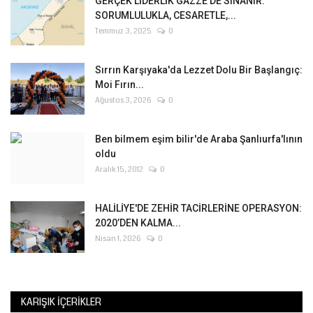
GERÇEK LİDERLİK GAZZE’DE SINANIR:
SORUMLULUKLA, CESARETLE,...
Temmuz 3, 2025
0
Sırrın Karşıyaka'da Lezzet Dolu Bir Başlangıç:
Moi Fırın...
Ağustos 3, 2026
0
Ben bilmem eşim bilir'de Araba Şanlıurfa'lının
oldu
Aralık 15, 2012
0
HALİLİYE'DE ZEHİR TACİRLERİNE OPERASYON:
2020’DEN KALMA...
Nisan 1, 2026
0
KARIŞIK İÇERIKLER