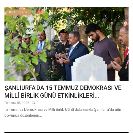
Kültür Sanat
ŞANLIURFA'DA 15 TEMMUZ DEMOKRASİ VE
B
MİLLÎ BİRLİK GÜNÜ ETKİNLİKLERİ...
Y
Temmuz 16, 2026
0
Te
15 Temmuz Demokrasi ve Millî Birlik Günü dolayısıyla Şanlıurfa'da gün
Şa
boyunca düzenlenen...
mo