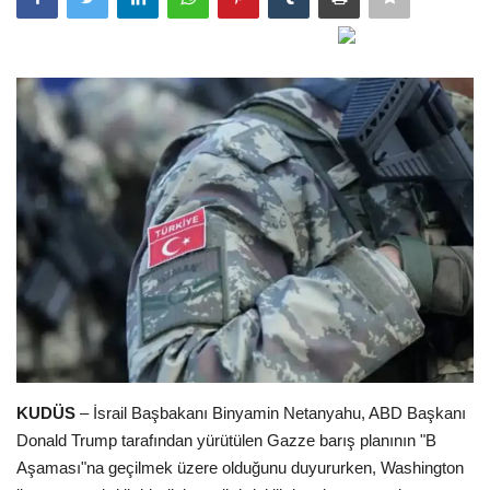
Gündem
Tekno Bilim
Ekonomi
Siyaset
Galeriler
Yaşam
Künye
KUDÜS
– İsrail Başbakanı Binyamin Netanyahu, ABD Başkanı
Sağlık
Donald Trump tarafından yürütülen Gazze barış planının "B
Aşaması"na geçilmek üzere olduğunu duyururken, Washington
İletişim