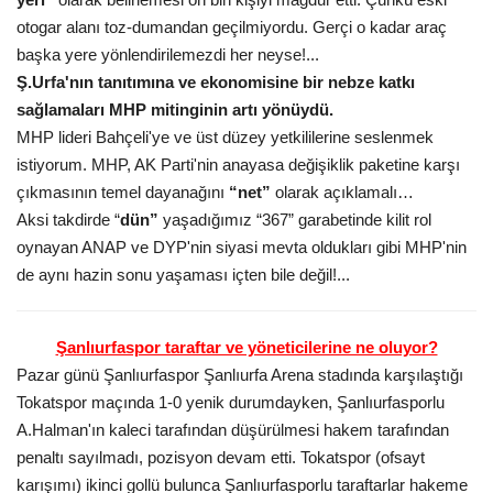
otogar alanı toz-dumandan geçilmiyordu. Gerçi o kadar araç
başka yere yönlendirilemezdi her neyse!...
Ş.Urfa'nın tanıtımına ve ekonomisine bir nebze katkı
sağlamaları MHP mitinginin artı yönüydü.
MHP lideri Bahçeli'ye ve üst düzey yetkililerine seslenmek
istiyorum. MHP, AK Parti'nin anayasa değişiklik paketine karşı
çıkmasının temel dayanağını
“net”
olarak açıklamalı…
Aksi takdirde “
dün”
yaşadığımız “367” garabetinde kilit rol
oynayan ANAP ve DYP'nin siyasi mevta oldukları gibi MHP'nin
de aynı hazin sonu yaşaması içten bile değil!...
Şanlıurfaspor taraftar ve yöneticilerine ne oluyor?
Pazar günü Şanlıurfaspor Şanlıurfa Arena stadında karşılaştığı
Tokatspor maçında 1-0 yenik durumdayken, Şanlıurfasporlu
A.Halman'ın kaleci tarafından düşürülmesi hakem tarafından
penaltı sayılmadı, pozisyon devam etti. Tokatspor (ofsayt
karışımı) ikinci gollü bulunca Şanlıurfasporlu taraftarlar hakeme