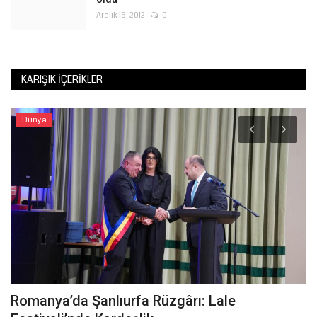
Aralık 15, 2012
0
KARIŞIK İÇERIKLER
Dünya
Romanya’da Şanlıurfa Rüzgârı: Lale
Ş