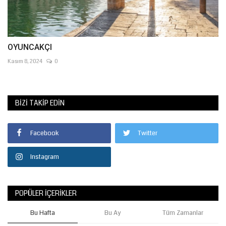
OYUNCAKÇI
Kasım 8, 2024
0
BIZI TAKIP EDIN
Facebook
Twitter
Instagram
POPÜLER İÇERIKLER
Bu Hafta
Bu Ay
Tüm Zamanlar