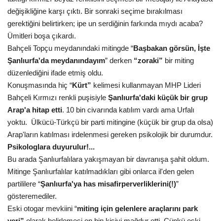
değişikliğine karşı çıktı. Bir sonraki seçime bırakılması
Kültür Sanat
gerektiğini belirtirken; ipe un serdiğinin farkında mıydı acaba?
Ümitleri boşa çıkardı.
Bahçeli Topçu meydanındaki mitingde “
Başbakan görsün, İşte
Şanlıurfa'da meydanındayım
” derken
“zoraki”
bir miting
düzenlediğini ifade etmiş oldu.
Konuşmasında hiç “
Kürt”
kelimesi kullanmayan MHP Lideri
Bahçeli Kırmızı renkli puşisiyle
Şanlıurfa'daki küçük bir grup
Arap'a hitap etti
. 10 bin civarında katılım vardı ama Urfalı
yoktu.
Ülkücü-Türkçü bir parti mitingine (küçük bir grup da olsa)
Arap'ların katılması irdelenmesi gereken psikolojik bir durumdur.
Psikologlara duyurulur!...
Bu arada Şanlıurfalılara yakışmayan bir davranışa şahit oldum.
Mitinge Şanlıurfalılar katılmadıkları gibi onlarca il'den gelen
partililere “
Şanlıurfa'ya has misafirperverliklerini(!)
”
gösteremediler.
Eski otogar mevkiini “
miting için gelenlere araçlarını park
yeri”
olarak belirlemesi on bin kişiyi mağdur etti. Çünkü eski