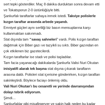
sert tepki gösterdiler. Maç 8 dakika durduktan sonra devam etti
ve Tokatsporun 2-0 üstünlüğüyle bitti.
Şanlıurfalı taraftarlar sahaya inmek istedi.
Takviye polislerle
kızgın taraftar arasında arbede yaşandı.
Emniyet güçleri aynı sertliği biz basın mensuplarına karşı
kullanmaktan sakınmadı.
Stat dışında tam
“savaş sahneleri
” vardı. Polis kızgın taraftarı
dağıtmak için Biber gazı ve tazyikli su sıktı. Biber gazından en
çok etkilenen biz gazetecilerdi.
Kızgın taraftarlar ise stadı ve polisi taşladılar.
Tam facia yaşanacağı dakikalarda Şanlıurfa Valisi Nuri Okutan
inisiyatifi alarak tek başına
stat dışına çıkarak taraftarın
arasına daldı. Polisleri stat içerisine gönderirken, kızgın taraftarı
sakinleştirdi. Böylece faciayı önlemiş oldu.
Vali Nuri Okutan'ı bu cesaretli ve yerinde davranışından
dolayı tebrik ediyorum.
Şimdi…
Şanlıurfalılar gibi misafirperver ve sakin halk neden bu kadar