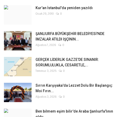
Kur'an İstanbul'da yeniden yazıldı
Ocak 29, 2010
0
ŞANLIURFA BÜYÜKŞEHİR BELEDİYESİ'NDE
İMZALAR ATILDI İŞÇİNİN...
Ağustos 7, 2026
0
GERÇEK LİDERLİK GAZZE’DE SINANIR:
SORUMLULUKLA, CESARETLE,...
Temmuz 3, 2025
0
Sırrın Karşıyaka'da Lezzet Dolu Bir Başlangıç:
Moi Fırın...
Ağustos 3, 2026
0
Ben bilmem eşim bilir'de Araba Şanlıurfa'lının
oldu