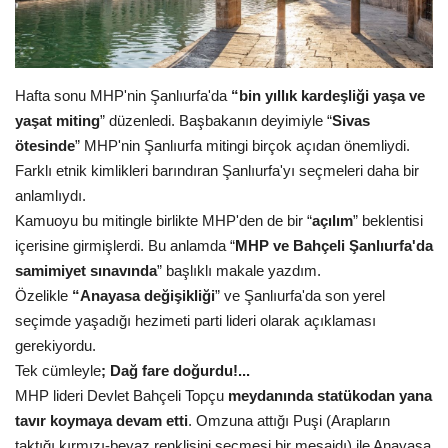
Gündem
Tekno Bilim
Hafta sonu MHP'nin Şanlıurfa'da
“bin yıllık kardeşliği yaşa ve
yaşat miting
” düzenledi. Başbakanın deyimiyle “
Sivas
Ekonomi
ötesinde
” MHP'nin Şanlıurfa mitingi birçok açıdan önemliydi.
Farklı etnik kimlikleri barındıran Şanlıurfa'yı seçmeleri daha bir
Siyaset
anlamlıydı.
Kamuoyu bu mitingle birlikte MHP'den de bir “
açılım
” beklentisi
Galeriler
içerisine girmişlerdi. Bu anlamda “
MHP ve Bahçeli Şanlıurfa'da
samimiyet sınavında
” başlıklı makale yazdım.
Yaşam
Özelikle
“Anayasa değişikliği
” ve Şanlıurfa'da son yerel
seçimde yaşadığı hezimeti parti lideri olarak açıklaması
Künye
gerekiyordu.
Tek cümleyle
; Dağ fare doğurdu!...
Sağlık
MHP lideri Devlet Bahçeli Topçu
meydanında statükodan yana
tavır koymaya devam etti
. Omzuna attığı Puşi (Arapların
İletişim
taktığı kırmızı-beyaz renklisini seçmesi bir mesajdı) ile Anayasa