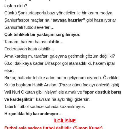
taşkın oldu?
Çünkü Şanlıurfasporlu bazı yöneticiler ile bir kısım medya
Şanlıurfaspor maçlarına
“savaşa hazırlar”
gibi hazırlıyorlar
Şanlıurfalı futbolseverleri…
Çok tehlikeli bir yaklaşım sergileniyor.
Tamam, hakem hatası olabilir…
Federasyon kastı olabilir…
Ama kardeşim, taraftarı galeyana getirmek çözüm değil ki?
60.cı dakikaya kadar Urfaspor gol atamadık ki, hakem iptal
etsin.
Birkaç haftadır tehlike adım adım geliyorum diyordu. Özelikle
Kulüp başkanı Habib Arslan, (Pazar günü faciayı önlediği gibi)
Vali Nuri Okutan gibi inisiyafi ele almalı ve “
spor dostluk barış
ve kardeşliktir”
kavramına aykırılığı gidersin.
Tabiî ki futbol sadece sahada kazanılmıyor.
Hırçınlıkla hiç kazanılmıyor…
İLGİLİSİNE
Futbol asla sadece futbol değildir. (Simon Kuper)