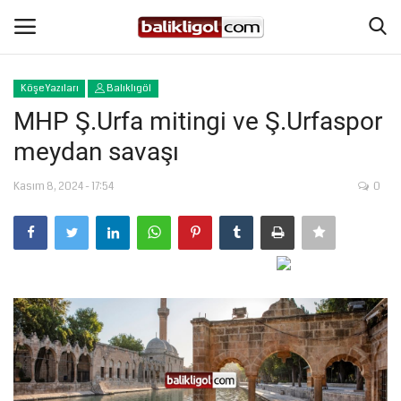
Köşe Yazıları
Balıklıgöl
Giriş Yap
Kaydol
MHP Ş.Urfa mitingi ve Ş.Urfaspor
meydan savaşı
Anasayfa
Kasım 8, 2024 - 17:54
0
Köşe Yazıları
Magazin
Şanlıurfa
Eğitim
Spor