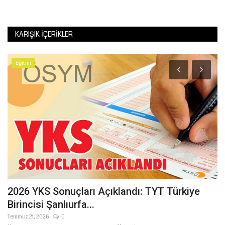
KARIŞIK İÇERIKLER
Eğitim
2026 YKS Sonuçları Açıklandı: TYT Türkiye
Ş
Birincisi Şanlıurfa...
M
Temmuz 21, 2026
0
Şu