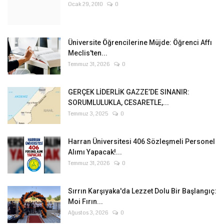
Ocak 29, 2010
0
Üniversite Öğrencilerine Müjde: Öğrenci Affı
Meclis'ten...
Temmuz 31, 2026
0
GERÇEK LİDERLİK GAZZE’DE SINANIR:
SORUMLULUKLA, CESARETLE,...
Temmuz 3, 2025
0
Harran Üniversitesi 406 Sözleşmeli Personel
Alımı Yapacak!...
Temmuz 31, 2026
0
Sırrın Karşıyaka'da Lezzet Dolu Bir Başlangıç:
Moi Fırın...
Ağustos 3, 2026
0