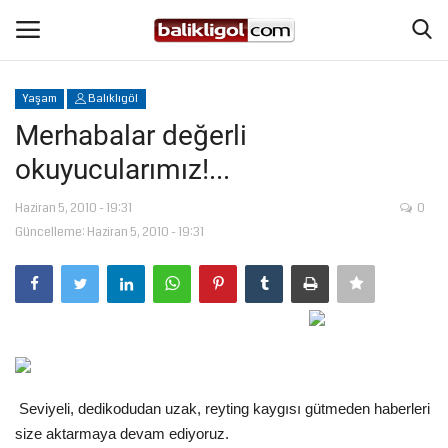
Yaşam
Balıklıgöl
Giriş Yap
Kaydol
Merhabalar değerli
okuyucularımız!...
Anasayfa
Haziran 5, 2010 - 19:31
0
Köşe Yazıları
Güncelleme: Haziran 5, 2010 - 19:31
Eğitim
Magazin
Şanlıurfa
Seviyeli, dedikodudan uzak, reyting kaygısı gütmeden haberleri
Spor
size aktarmaya devam ediyoruz.