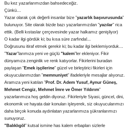
Bu kez yazarlarımızdan bahsedeceğiz.
Gündem
Çünkü…
Yazar olarak çok değerli insanlar bize "
yazarlık başvurusunda
"
Tekno Bilim
bulunuyor. Site olarak bizde bazı yazarlarımızdan "
yazılar
" rica
ettik. (Belli kıstaslar çerçevesinde yazar halkamız genişliyor)
Ekonomi
O kadar ilgi gördük ki; bu kısa süre zarfında!...
Doğrusunu itiraf etmek gerekir ki; bu kadar ilgi beklemiyorduk…
Galeriler
"
Yazar
"larımıza yeni ve güçlü
"kalem
"ler ekleniyor. Fikir
dünyamıza zenginlik ve renk katıyorlar. Fikirlerini buradan
paylaşan "
Emek işçilerine
" güzel ve birleştirici fikirleri için
Siyaset
okuyucularımızdan "
memnuniyet
" ifadeleriyle mesajlar alıyoruz.
Aramıza yeni katılan "
Prof. Dr. Adem Yusuf, Aynur Güneş,
Künye
Mehmet Cengiz, Mehmet İmre ve Ömer Yıldırım
"
yazarlarımıza hoş geldin diyoruz. Fikirleriyle Siyasi, güncel, dini,
Yaşam
ekonomik ve hayata dair konuları işleyerek, siz okuyucularımızı
daha birçok konuda aydınlatan yazarlarımıza şükranlarımızı
Sağlık
sunuyoruz.
"Balıklıgöl
" kutsal ismine has kalem erbapları sizlerle
İletişim