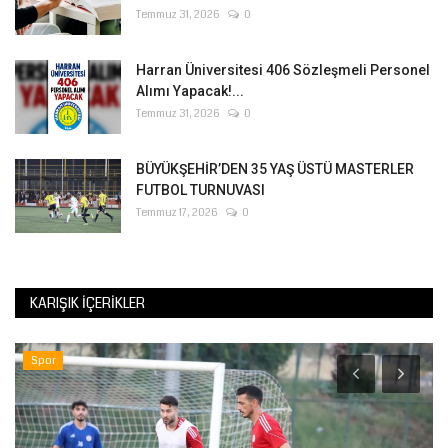
Temmuz 31, 2026
0
Harran Üniversitesi 406 Sözleşmeli Personel
Alımı Yapacak!...
Temmuz 31, 2026
0
BÜYÜKŞEHİR’DEN 35 YAŞ ÜSTÜ MASTERLER
FUTBOL TURNUVASI
Temmuz 17, 2026
0
KARIŞIK İÇERIKLER
Spor