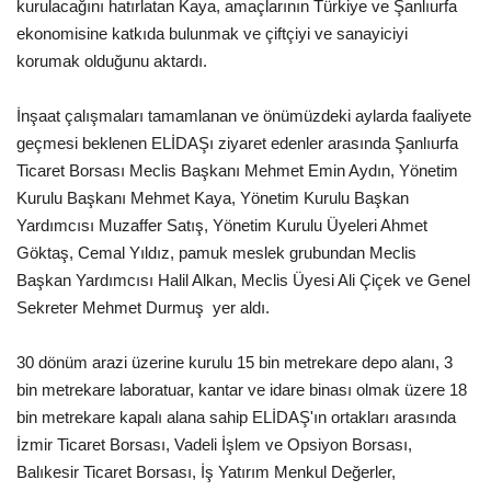
kurulacağını hatırlatan Kaya, amaçlarının Türkiye ve Şanlıurfa
ekonomisine katkıda bulunmak ve çiftçiyi ve sanayiciyi
Kültür Sanat
korumak olduğunu aktardı.
İnşaat çalışmaları tamamlanan ve önümüzdeki aylarda faaliyete
geçmesi beklenen ELİDAŞı ziyaret edenler arasında Şanlıurfa
Ticaret Borsası Meclis Başkanı Mehmet Emin Aydın, Yönetim
Kurulu Başkanı Mehmet Kaya, Yönetim Kurulu Başkan
Yardımcısı Muzaffer Satış, Yönetim Kurulu Üyeleri Ahmet
Göktaş, Cemal Yıldız, pamuk meslek grubundan Meclis
Başkan Yardımcısı Halil Alkan, Meclis Üyesi Ali Çiçek ve Genel
Sekreter Mehmet Durmuş yer aldı.
30 dönüm arazi üzerine kurulu 15 bin metrekare depo alanı, 3
bin metrekare laboratuar, kantar ve idare binası olmak üzere 18
bin metrekare kapalı alana sahip ELİDAŞ'ın ortakları arasında
İzmir Ticaret Borsası, Vadeli İşlem ve Opsiyon Borsası,
Balıkesir Ticaret Borsası, İş Yatırım Menkul Değerler,