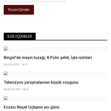
Yorum Gönder
İLGILI İÇERIKLER
Bingöl'de mayın tuzağı; 8 Polis şehit, İşte isimleri
Eylül 16, 2012
0
Televizyon yarışmalarının büyük soygunu
Ocak 24, 2012
0
Eczacı Neşet Uçkanın acı günü