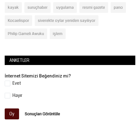
kayak
suruçhaber
uygulama
resmi gazete
pano
Kocaelispor
siverekte oylar yeniden sayılıyor
Philip Gameli Awuku
işlem
ANKETLER
İnternet Sitemizi Beğendiniz mi?
Evet
Hayır
Oy
Sonuçları Görüntüle