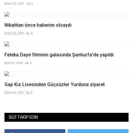
Mart 23, 2012
0
Nikahtan önce haberim olsaydı
Eylül 29, 2011
0
Feleka Daye filminin galasında Şanlıurfa'da yapıldı
Mart 17, 2014
0
Gap Kız Lisesinden Güçsüzler Yurduna ziyaret
Ekim 25, 2011
0
BIZI TAKIP EDIN