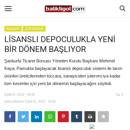
Magazin
Balıklıgöl
Giriş Yap
Kaydol
LİSANSLI DEPOCULUKLA YENİ
BİR DÖNEM BAŞLIYOR
Anasayfa
Şanlıurfa Ticaret Borsası Yönetim Kurulu Başkanı Mehmet
Köşe Yazıları
Kaya; Pamukta başlayacak lisanslı depoculuk sistemi ile tarım
ürünleri üreticilerinden tüccara, sanayiciden yatırımcıya kadar
Magazin
tüm kesimler için yeni bir dönemin başlayacağını söyledi.
Eylül 12, 2012 - 19:18
0
Şanlıurfa
Güncelleme: Eylül 12, 2012 - 19:18
Eğitim
Spor