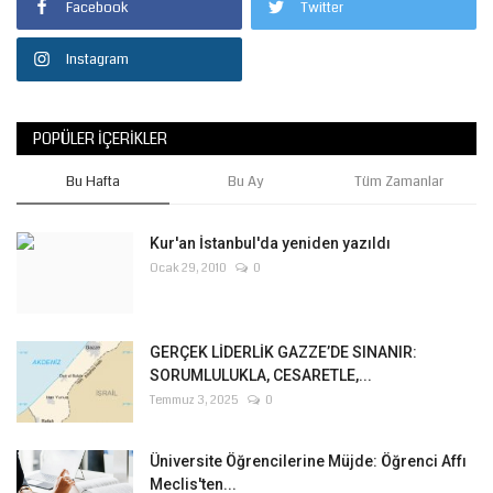
Facebook
Twitter
Instagram
POPÜLER İÇERIKLER
Bu Hafta
Bu Ay
Tüm Zamanlar
Kur'an İstanbul'da yeniden yazıldı
Ocak 29, 2010
0
GERÇEK LİDERLİK GAZZE’DE SINANIR:
SORUMLULUKLA, CESARETLE,...
Temmuz 3, 2025
0
Üniversite Öğrencilerine Müjde: Öğrenci Affı
Meclis'ten...