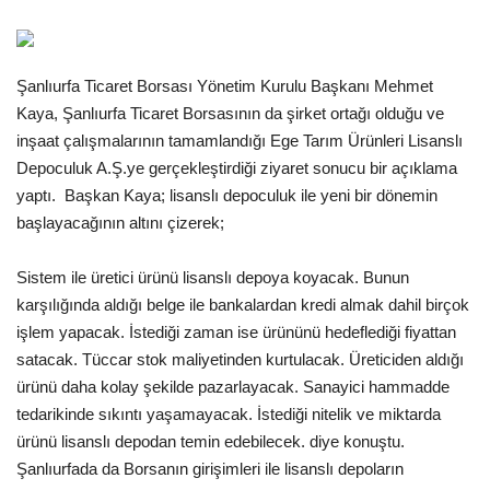
Gündem
Şanlıurfa Ticaret Borsası Yönetim Kurulu Başkanı Mehmet
Tekno Bilim
Kaya, Şanlıurfa Ticaret Borsasının da şirket ortağı olduğu ve
inşaat çalışmalarının tamamlandığı Ege Tarım Ürünleri Lisanslı
Ekonomi
Depoculuk A.Ş.ye gerçekleştirdiği ziyaret sonucu bir açıklama
yaptı. Başkan Kaya; lisanslı depoculuk ile yeni bir dönemin
Siyaset
başlayacağının altını çizerek;
Galeriler
Sistem ile üretici ürünü lisanslı depoya koyacak. Bunun
karşılığında aldığı belge ile bankalardan kredi almak dahil birçok
Yaşam
işlem yapacak. İstediği zaman ise ürününü hedeflediği fiyattan
satacak. Tüccar stok maliyetinden kurtulacak. Üreticiden aldığı
Künye
ürünü daha kolay şekilde pazarlayacak. Sanayici hammadde
tedarikinde sıkıntı yaşamayacak. İstediği nitelik ve miktarda
Sağlık
ürünü lisanslı depodan temin edebilecek. diye konuştu.
Şanlıurfada da Borsanın girişimleri ile lisanslı depoların
İletişim